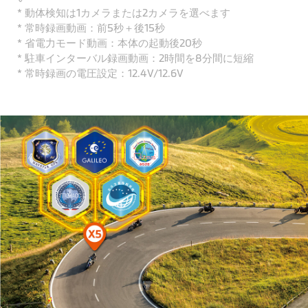
* 動体検知は1カメラまたは2カメラを選べます
* 常時録画動画：前5秒＋後15秒
* 省電力モード動画：本体の起動後20秒
* 駐車インターバル録画動画：2時間を8分間に短縮
* 常時録画の電圧設定：12.4V/12.6V