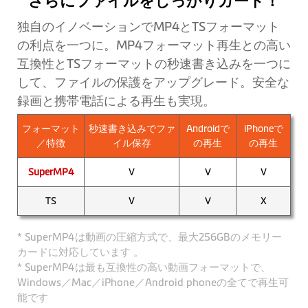
さらにファイルをしっかりガード！
独自のイノベーションでMP4とTSフォーマット
の利点を一つに。MP4フォーマット再生との高い
互換性とTSフォーマットの秒速書き込みを一つに
して、ファイルの保護をアップグレード。安全な
録画と携帯電話による再生も実現。
フォーマット
秒速書き込みでファ
Androidで
iPhoneで
／特徴
イル保存
の再生
の再生
SuperMP4
V
V
V
TS
V
V
X
* SuperMP4は動画の圧縮方式で、最大256GBのメモリー
カードに対応しています 。
* SuperMP4は最も互換性の高い動画フォーマットで、
Windows／Mac／iPhone／Android phoneの全てで再生可
能です