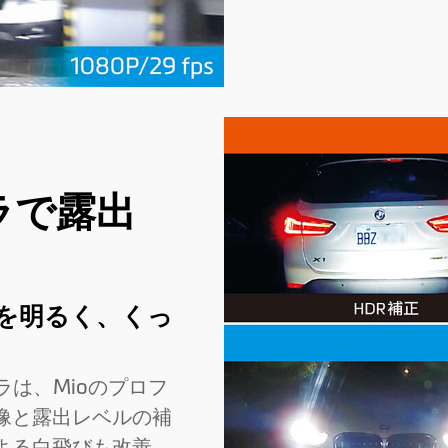
メラで露出
を明るく、くっ
メラは、Mioのプロフ
像と露出レベルの補
よる白飛びも改善。