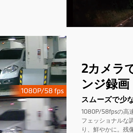
2カメラ
ンジ録画
スムーズで少
1080P/58fp
フェッショナルな
り、鮮やかに。残