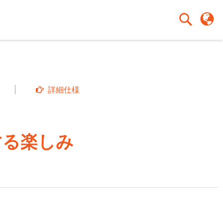
検
検
索
索
詳細仕様
する楽しみ