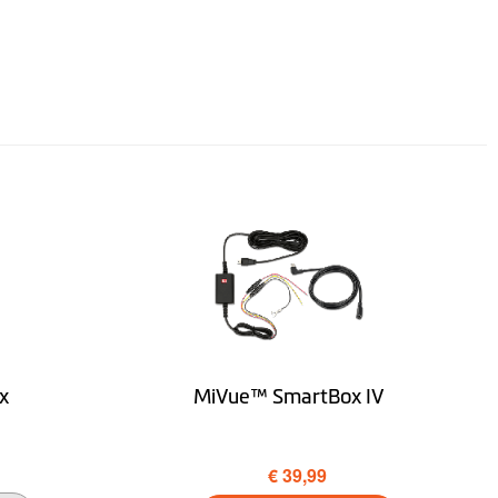
x
MiVue™ SmartBox IV
€ 39,99