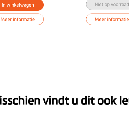
jbaan
Niet op voorraad
In winkelwagen
Meer informatie
Meer informatie
sschien vindt u dit ook l
7 instellingen