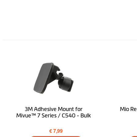
Breedte (mm)
Diepte (mm)
Gewicht (gr)
Roterende bevestiging
Ondersteuning van Mio SmartBox Hardwire Kit
Software
GPS-tracking
3M Adhesive Mount for
Mio Re
Flitspaalwaarschuwingen
Mivue™ 7 Series / C540 - Bulk
Stop and Go
€ 7,99