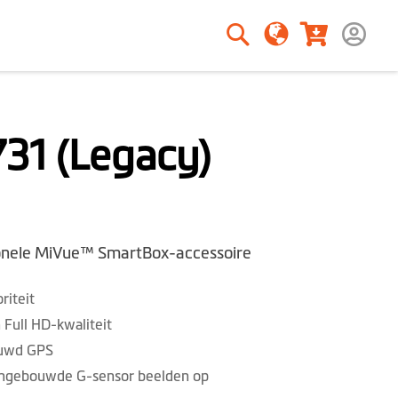
Zoeken
Zoeken
31 (Legacy)
onele MiVue™ SmartBox-accessoire
riteit
Full HD-kwaliteit
ouwd GPS
e ingebouwde G-sensor beelden op