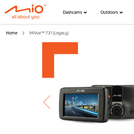
Dashcams
Outdoors
Home
MiVue™ 731 (Legacy)
Ga
naar
het
einde
van
de
afbeeldingen-
gallerij