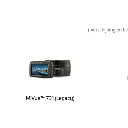
Hardware
GPS ontvanger
( Verschijning en b
G-sensor
Geheugen
Werktemperatuur
Werkvochtigheid
Accu
MiVue™ 731 (Legacy)
Oplader
Hoogte (mm)