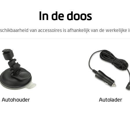
In de doos
eschikbaarheid van accessoires is afhankelijk van de werkelijke 
microSD, up to 128 GB
-10° to +60° C
5% - 85%
240mAh
Autohouder
Autolader
Mini USB
51.6