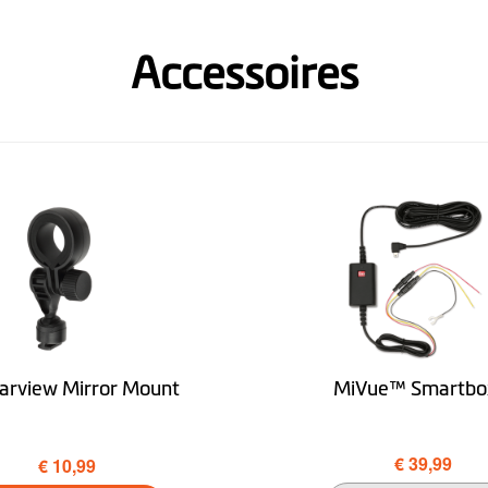
84.13
Accessoires
31.38
79.4
Optioneel
arview Mirror Mount
MiVue™ Smartbo
€ 39,99
€ 10,99