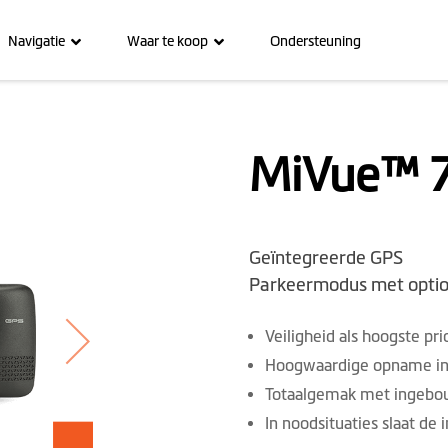
Navigatie
Waar te koop
Ondersteuning
MiVue™ 7
Geïntegreerde GPS
Parkeermodus met opti
Veiligheid als hoogste prio
Hoogwaardige opname in 
Totaalgemak met ingeb
In noodsituaties slaat d