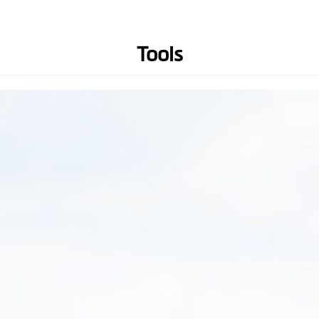
Opnameformaat
SuperMP4 (H.265)
*Gebruik voor het afspelen van
H.265-video een apparaat en
Tools
videospeler die 4K HEVC
ondersteunt.
Groothoeklens
Voorruitcamera: 140°
Achterruitcamera: 140°
Audio opname
Hardware
WIFI
GPS ontvanger
G-sensor