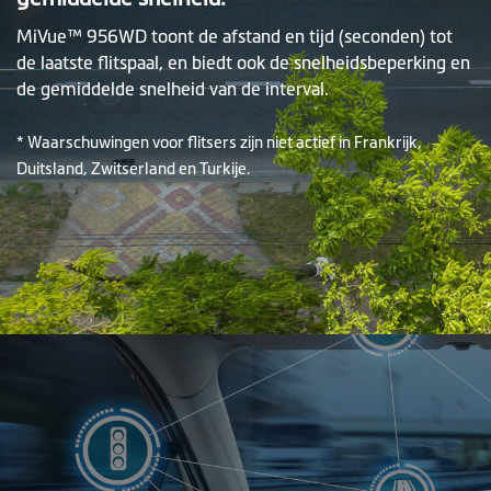
MiVue™ 956WD toont de afstand en tijd (seconden) tot
de laatste flitspaal, en biedt ook de snelheidsbeperking en
de gemiddelde snelheid van de interval.
* Waarschuwingen voor flitsers zijn niet actief in Frankrijk,
Duitsland, Zwitserland en Turkije.