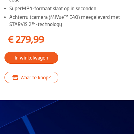
SuperMP4-formaat slaat op in seconden
Achterruitcamera (MiVue™ E40) meegeleverd met
STARVIS 2™-technology
€ 279,99
In winkelwagen
Waar te koop?