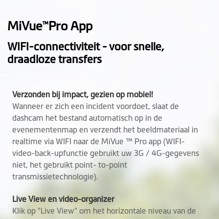
Geheugen
(aanbevolen is ; U3, V30 of
hoger - micro SD-kaart tot 256
MiVue
Pro App
™
GB)
WIFI-connectiviteit - voor snelle,
Werktemperatuur
-10° to +60° C
draadloze transfers
Hoogte (mm)
Voorruitcamera: 102.5
Achterruitcamera: 62
Verzonden bij impact, gezien op mobiel!
Wanneer er zich een incident voordoet, slaat de
Breedte (mm)
Voorruitcamera: 61.75
dashcam het bestand automatisch op in de
Achterruitcamera: 31.42
evenementenmap en verzendt het beeldmateriaal in
realtime via WIFI naar de MiVue ™ Pro app (WIFI-
Diepte (mm)
Voorruitcamera: 40.25
video-back-upfunctie gebruikt uw 3G / 4G-gegevens
Achterruitcamera: 30.6
niet, het gebruikt point- to-point
transmissietechnologie).
Gewicht (gr)
Voorruitcamera: 130
Achterruitcamera: 28.6
Live View en video-organizer
Klik op "Live View" om het horizontale niveau van de
Microfoon