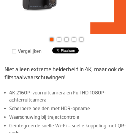
Ga
Vergelijken
naar
het
begin
Niet alleen extreme helderheid in 4K, maar ook de
van
flitspaalwaarschuwingen!
de
afbeeldingen-
4K 2160P-voorruitcamera en Full HD 1080P-
gallerij
achterruitcamera
Scherpere beelden met HDR-opname
Waarschuwing bij trajectcontrole
Geïntegreerde snelle Wi-Fi – snelle koppeling met QR-
code