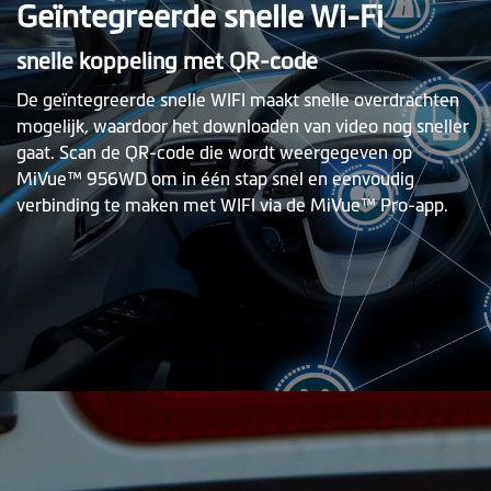
Geïntegreerde snelle Wi-Fi
snelle koppeling met QR-code
De geïntegreerde snelle WIFI maakt snelle overdrachten
mogelijk, waardoor het downloaden van video nog sneller
gaat. Scan de QR-code die wordt weergegeven op
MiVue™ 956WD om in één stap snel en eenvoudig
verbinding te maken met WIFI via de MiVue™ Pro-app.