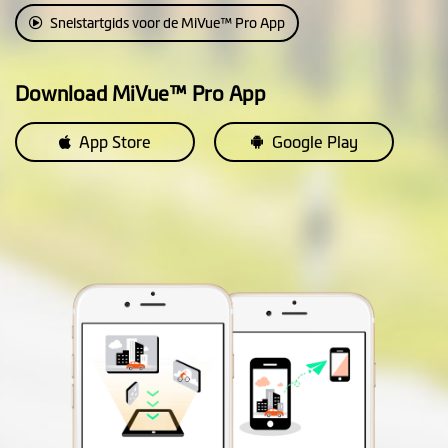
• Passief gevoede
Snelstartgids voor de MiVue™ Pro App
parkeerstand: Enkel
impactdetectie
Download MiVue™ Pro App
• Slimme parkeermodus:
bewegings- en
App Store
Google Play
impactdetectie
Evenement opname
EV-aanpassing
Aangepaste video-label
Foto mode
(de mogelijkheid om
foto's te maken tijdens
een video opname)
Auto power on