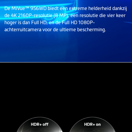
De MiVue™ 956WD biedt een extreme helderheid dankzij
de 4K 2160P-resolutie (8 MP), een resolutie die vier keer
hoger is dan Full HD, en de Full HD 1080P-
achterruitcamera voor de ultieme bescherming.