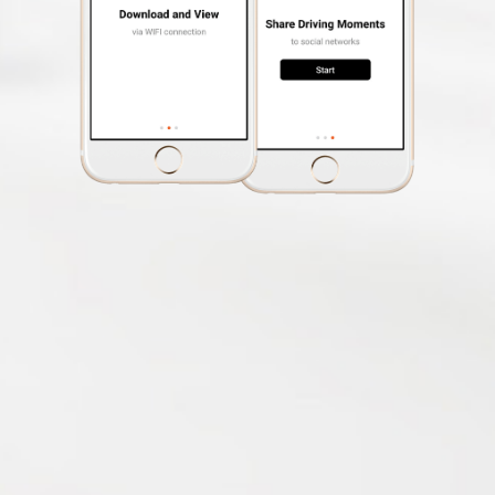
Gratis
flitspaalgegevensupdates
Snelheidsalarm
app voor telefoon
MiVue™ Pro
OTA-update