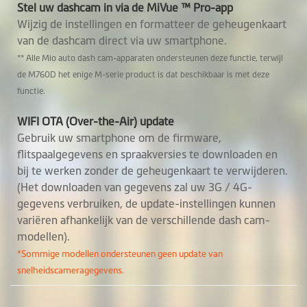
Stel uw dashcam in via de MiVue ™ Pro-app
GPS-tracking
Wijzig de instellingen en formatteer de geheugenkaart
van de dashcam direct via uw smartphone.
Flitspaalwaarschuwingen
** Alle Mio auto dash cam-apparaten ondersteunen deze functie, terwijl
Aangepaste
de M760D het enige M-serie product is dat beschikbaar is met deze
functie.
snelheidscamera
Smartalert
WIFI OTA (Over-the-Air) update
Gebruik uw smartphone om de firmware,
Waarschuwing bij
flitspaalgegevens en spraakversies te downloaden en
trajectcontrole
bij te werken zonder de geheugenkaart te verwijderen.
(Het downloaden van gegevens zal uw 3G / 4G-
Cruise control
gegevens verbruiken, de update-instellingen kunnen
herinnering
variëren afhankelijk van de verschillende dash cam-
modellen).
HUD-weergavemodus
*Sommige modellen ondersteunen geen update van
snelheidscameragegevens.
Parkeermodus
2 in 1 Parkeermodus:
(*Vereist een SmartBox IV,
die apart verkrijgbaar is.)