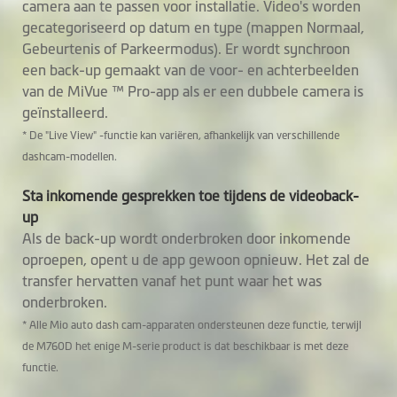
camera aan te passen voor installatie. Video's worden
gecategoriseerd op datum en type (mappen Normaal,
Spreker
Gebeurtenis of Parkeermodus). Er wordt synchroon
een back-up gemaakt van de voor- en achterbeelden
Achterruitcamera
MiVue™ E40
van de MiVue ™ Pro-app als er een dubbele camera is
geïnstalleerd.
Ondersteuning van
Optioneel
* De "Live View" -functie kan variëren, afhankelijk van verschillende
Mio SmartBox
dashcam-modellen.
Hardwire Kit
Sta inkomende gesprekken toe tijdens de videoback-
Ingebouwde
up
SuperCap
Als de back-up wordt onderbroken door inkomende
oproepen, opent u de app gewoon opnieuw. Het zal de
transfer hervatten vanaf het punt waar het was
Software
onderbroken.
* Alle Mio auto dash cam-apparaten ondersteunen deze functie, terwijl
Video back-up
de M760D het enige M-serie product is dat beschikbaar is met deze
functie.
Spraakopdrachten