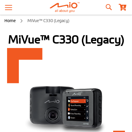
Szukaj
Home
MiVue™ C330 (Legacy)
MiVue™ C330 (Legacy)
Przejdź
na
koniec
galerii