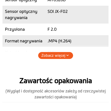
Sensor optyczny
SOI JX-F02
nagrywania
Przysłona
F 2.0
Format nagrywania
.MP4 (H.264)
Kąt widzenia optyki
130°
Zobacz więcej
Nagrywanie
dźwięku
Zawartość opakowania
Nagrywanie po
zmroku / noc
(Wygląd i dostępność akcesoriów zależy od rzeczywistej
zawartości opakowania)
Sprzęt