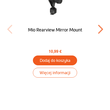
Ruchoma głowica
mocująca
Oprogramowanie
Mio Rearview Mirror Mount
Pozycjonowanie
GPS
10,99 €
Ostrzeżenie przed
Dodaj do koszyka
fotoradarami
Więcej informacji
Alert utrzymania
danej prędkości
Ekran w trybie HUD
/ informacyjnym
Nagrywanie