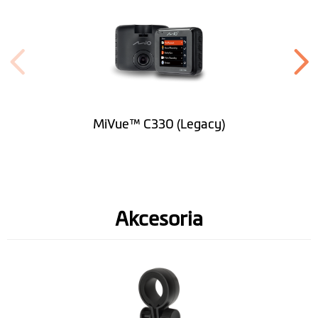
Wbudowany GPS
Sensor przeciążeń
Obsługa kart
microSD, do 128 GB (class 10)
pamięci
MiVue™ C330 (Legacy)
Bateria
240mAh
Złącze zasilania
Mini USB
Wysokość (mm)
51.2
Akcesoria
Szerokość (mm)
62.6
Grubość (mm)
37.4
Waga (gr)
59.5