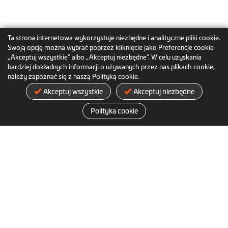
Ta strona internetowa wykorzystuje niezbędne i analityczne pliki cookie.
Swoją opcję można wybrać poprzez kliknięcie jako Preferencje cookie
„Akceptuj wszystkie” albo „Akceptuj niezbędne”. W celu uzyskania
bardziej dokładnych informacji o używanych przez nas plikach cookie,
należy zapoznać się z naszą Polityką cookie.
Akceptuj wszystkie
Akceptuj niezbędne
MiVue™ A50
Polityka cookie
Adaptowalna tylna kamera z sensorem
jakości premium Sony STARVIS
Więcej informacji
O nas