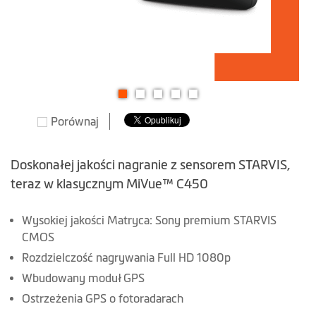
Przejdź
Porównaj
na
początek
galerii
Doskonałej jakości nagranie z sensorem STARVIS,
teraz w klasycznym MiVue™ C450
Wysokiej jakości Matryca: Sony premium STARVIS
CMOS
Rozdzielczość nagrywania Full HD 1080p
Wbudowany moduł GPS
Ostrzeżenia GPS o fotoradarach