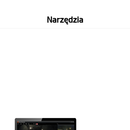
Sprzęt
Wbudowany GPS
Narzędzia
Sensor przeciążeń
Obsługa kart
(Zalecana karta microSD
pamięci
klasy 10 o pojemności do 128
GB)
Zakres temperatur
-10° to +60° C
pracy
Bateria
240mAh
Wysokość (mm)
87.6
Szerokość (mm)
54
Grubość (mm)
32.1