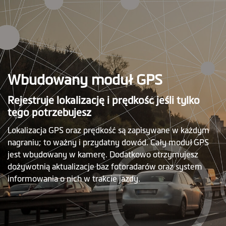
Wbudowany moduł GPS
Rejestruje lokalizację i prędkość jeśli tylko
tego potrzebujesz
Lokalizacja GPS oraz prędkość są zapisywane w każdym
nagraniu; to ważny i przydatny dowód. Cały moduł GPS
jest wbudowany w kamerę. Dodatkowo otrzymujesz
dożywotnią aktualizacje baz fotoradarów oraz system
informowania o nich w trakcie jazdy.