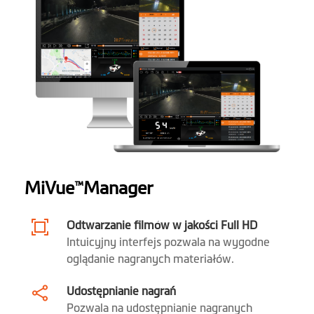
Waga (gr)
85 g
Mikrofon
1
Głośnik
1
Oprogramowanie
Pozycjonowanie
1
MiVue
Manager
™
GPS
Ostrzeżenie przed
Odtwarzanie filmów w jakości Full HD
1
Intuicyjny interfejs pozwala na wygodne
fotoradarami
oglądanie nagranych materiałów.
Nagrywanie
Udostępnianie nagrań
zdarzeń
Pozwala na udostępnianie nagranych