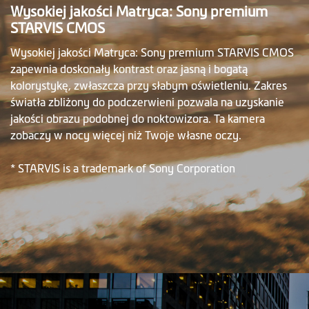
Wysokiej jakości Matryca: Sony premium
STARVIS CMOS
Wysokiej jakości Matryca: Sony premium STARVIS CMOS
zapewnia doskonały kontrast oraz jasną i bogatą
kolorystykę, zwłaszcza przy słabym oświetleniu. Zakres
światła zbliżony do podczerwieni pozwala na uzyskanie
jakości obrazu podobnej do noktowizora. Ta kamera
zobaczy w nocy więcej niż Twoje własne oczy.
* STARVIS is a trademark of Sony Corporation