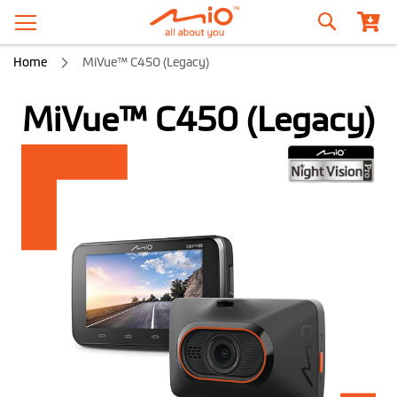
Szukaj
Home
MiVue™ C450 (Legacy)
MiVue™ C450 (Legacy)
Przejdź
na
koniec
galerii