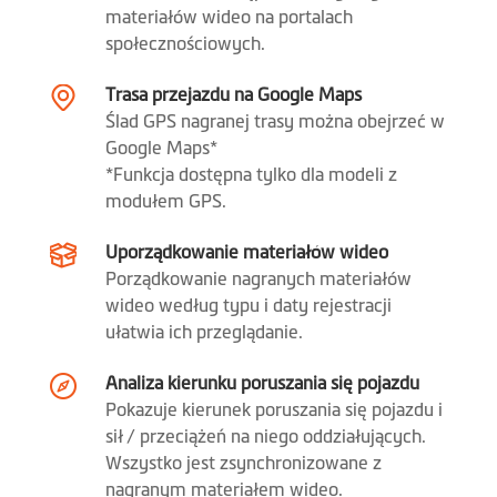
materiałów wideo na portalach
Balans bieli (EV)
społecznościowych.
Tryb Zdjęcia
(Możliowść robienia zdjęć
Trasa przejazdu na Google Maps
podczas nagrywania)
Ślad GPS nagranej trasy można obejrzeć w
Google Maps*
Automatyczne
*Funkcja dostępna tylko dla modeli z
uruchomienie
modułem GPS.
Czujnik wstrząsu
Uporządkowanie materiałów wideo
Porządkowanie nagranych materiałów
Darmowa
wideo według typu i daty rejestracji
aktualizacja bazy
ułatwia ich przeglądanie.
fotoradarów
Analiza kierunku poruszania się pojazdu
Alert przekroczenia
Pokazuje kierunek poruszania się pojazdu i
prędkości
sił / przeciążeń na niego oddziałujących.
Wszystko jest zsynchronizowane z
Desktop
MiVue™ Manager
nagranym materiałem wideo.