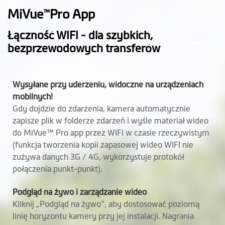
Grubość (mm)
26.6
MiVue
Pro App
™
Waga (gr)
107.5
Łączność WIFI - dla szybkich,
bezprzewodowych transferów
Mikrofon
Głośnik
Wysyłane przy uderzeniu, widoczne na urządzeniach
Kamera tylna
Opcjonalnie (MiVue™ E40)
mobilnych!
Gdy dojdzie do zdarzenia, kamera automatycznie
Obsługuje Mio
zapisze plik w folderze zdarzeń i wyśle materiał wideo
zestaw do stałego
do MiVue™ Pro app przez WIFI w czasie rzeczywistym
podłączenia
(funkcja tworzenia kopii zapasowej wideo WIFI nie
zużywa danych 3G / 4G, wykorzystuje protokół
Wbudowany super
połączenia punkt-punkt).
kondensator
Podgląd na żywo i zarządzanie wideo
Kliknij „Podgląd na żywo”, aby dostosować poziomą
Oprogramowanie
linię horyzontu kamery przy jej instalacji. Nagrania