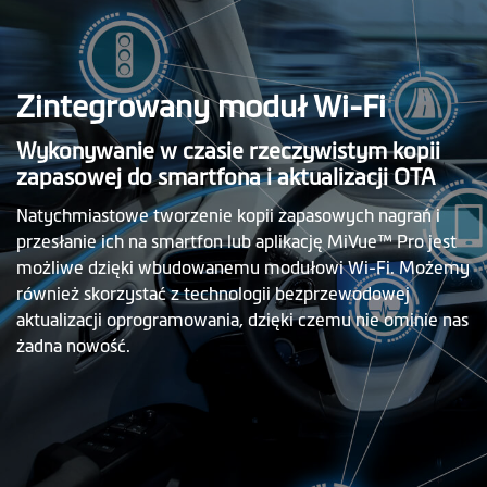
Zintegrowany moduł Wi-Fi
Wykonywanie w czasie rzeczywistym kopii
zapasowej do smartfona i aktualizacji OTA
Natychmiastowe tworzenie kopii zapasowych nagrań i
przesłanie ich na smartfon lub aplikację MiVue™ Pro jest
możliwe dzięki wbudowanemu modułowi Wi-Fi. Możemy
również skorzystać z technologii bezprzewodowej
aktualizacji oprogramowania, dzięki czemu nie ominie nas
żadna nowość.