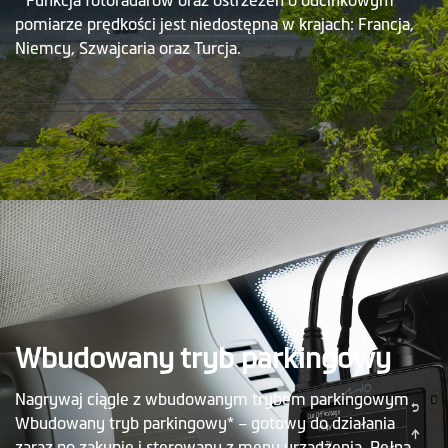
* Funkcja fotoradarów oraz ostrzeżeń o odcinkowym
pomiarze prędkości jest niedostępna w krajach: Francja,
Niemcy, Szwajcaria oraz Turcja.
Wbudowany tryb parkingowy
Nagrywaj ciągle z wbudowanym trybem parkingowym
Wbudowany tryb parkingowy* – gotowy do działania
zaraz po zakupie i sterowany z menu urządzenia. Pełna