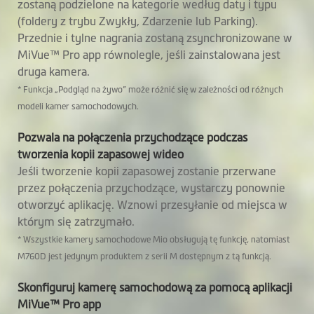
zostaną podzielone na kategorie według daty i typu
Kopia zapasowa
(foldery z trybu Zwykły, Zdarzenie lub Parking).
Video
Przednie i tylne nagrania zostaną zsynchronizowane w
MiVue™ Pro app równolegle, jeśli zainstalowana jest
Pozycjonowanie
druga kamera.
GPS
* Funkcja „Podgląd na żywo” może różnić się w zależności od różnych
modeli kamer samochodowych.
Ostrzeżenie przed
fotoradarami
Pozwala na połączenia przychodzące podczas
tworzenia kopii zapasowej wideo
Niestandardowy
Jeśli tworzenie kopii zapasowej zostanie przerwane
Smartalert dla
przez połączenia przychodzące, wystarczy ponownie
fotoradarów
otworzyć aplikację. Wznowi przesyłanie od miejsca w
którym się zatrzymało.
Asystent przejazdu
* Wszystkie kamery samochodowe Mio obsługują tę funkcję, natomiast
przez odcinkowy
M760D jest jedynym produktem z serii M dostępnym z tą funkcją.
pomiar prędkości i
Skonfiguruj kamerę samochodową za pomocą aplikacji
ostrzeżenia przed
MiVue™ Pro app
fotoradarami