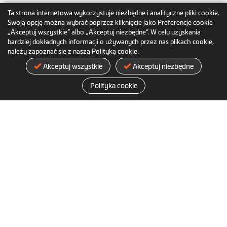
Ta strona internetowa wykorzystuje niezbędne i analityczne pliki cookie.
59,99 €
Swoją opcję można wybrać poprzez kliknięcie jako Preferencje cookie
„Akceptuj wszystkie” albo „Akceptuj niezbędne”. W celu uzyskania
Dodaj do koszyka
bardziej dokładnych informacji o używanych przez nas plikach cookie,
należy zapoznać się z naszą Polityką cookie.
Więcej informacji
Akceptuj wszystkie
Akceptuj niezbędne
Polityka cookie