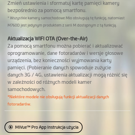
Zmień ustawienia i sformatuj kartę pamięci kamery
bezpośrednio za pomocą smartfonu.
Alert utrzymania
danej prędkości
* Wszystkie kamery samochodowe Mio obsługują tę funkcję, natomiast
M760D jest jedynym produktem z serii M dostępnym z tą funkcją.
Ekran w trybie HUD
Aktualizacja WIFI OTA (Over-the-Air)
/ informacyjnym
Za pomocą smartfonu można pobierać i aktualizować
oprogramowanie, dane fotoradarów i wersje głosowe
Tryb parkingowy
Wbudowany tryb parkingowy 3
urządzenia, bez konieczności wyjmowania karty
w 1:
pamięci. (Pobieranie danych spowoduje zużycie
• Monitorowanie 24h, tryb
danych 3G / 4G, ustawienia aktualizacji mogą różnić się
pasywny lub tryb poklatkowy,
w zależności od różnych modeli kamer
nagrywanie z detekcją ruchu z
samochodowych.
przodu i z tyłu
*Niektóre modele nie obsługują funkcji aktualizacji danych
• Podczas korzystania z trybu
fotoradarów.
parkingowego rozdzielczość
zostanie automatycznie
dostosowana do 1080P przy 30
klatkach na sekundę, aby
MiVue™ Pro App Instrukcja użycia
zmaksymalizować