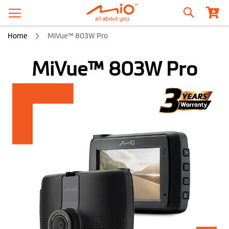
Szukaj
Home
MiVue™ 803W Pro
MiVue™ 803W Pro
Przejdź
na
koniec
galerii