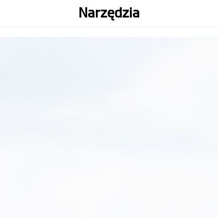
Sprzęt
Narzędzia
WIFI
Wbudowany GPS
Sensor przeciążeń
Obsługa kart
(Rekomendowany typ karty
pamięci
U3 V30 bądź wyższa micro SD
do 256GB)
Zakres temperatur
-10° to +60° C
pracy
Wysokość (mm)
53.75
Szerokość (mm)
86.33