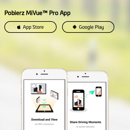
wykorzystanie karty pamięci
Pobierz MiVue™ Pro App
(Nieobsługiwane w pojazdach
24V)
App Store
Google Play
Nagrywanie
zdarzeń
Balans bieli (EV)
Etykieta wideo
dostosowana
Tryb Zdjęcia
(Możliowść robienia zdjęć
podczas nagrywania)
Automatyczne
uruchomienie
Darmowa