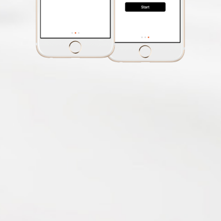
aktualizacja bazy
fotoradarów
Alert przekroczenia
prędkości
Smartphone App
MiVue™ Pro
OTA aktualizacje