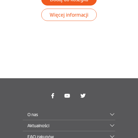
Software and Map
Więcej informacji
Desktop
Pobierz MioMore
O nas
Aktualności
FAQ zakupów