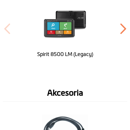
Szerokość (mm)
173.1
Grubość (mm)
17.7
Waga (gr)
275
Color Display
Spirit 8500 LM (Legacy)
Oprogramowanie
Bezterminowa
Akcesoria
aktualizacja map
Bezterminowa
aktualizacja baz
fotoradarów