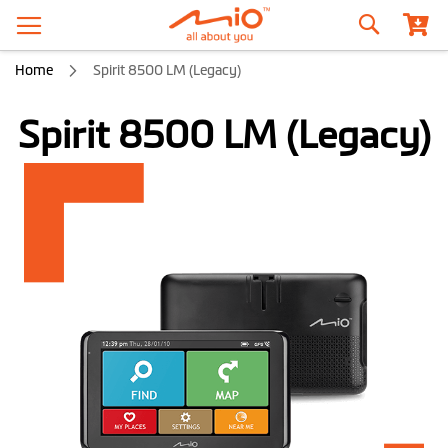
Szukaj
Home
Spirit 8500 LM (Legacy)
Spirit 8500 LM (Legacy)
Przejdź
na
koniec
galerii