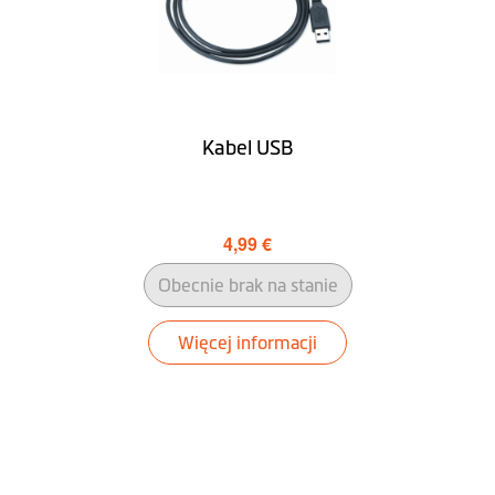
Informacja o
ograniczeniach
prędkości
Wypowiadanie
Kabel USB
nazw ulic (TTS)
Asystent pasa
ruchu
4,99 €
IQ Routes™
Obecnie brak na stanie
Widok skrzyżowań
Więcej informacji
w 3D
LearnMe Pro™
Tryb pieszy