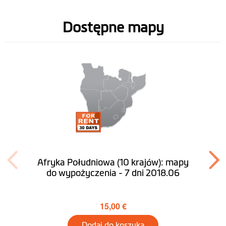
Planowanie
podróży
Dostępne mapy
W pobliżu
Znajdź mój
samochód
Symulacja trasy w
tunelu
Tryb dla aut o
opcja
dużych
Afryka Południowa (10 krajów): mapy
gabarytach(TRUCK)
do wypożyczenia - 7 dni 2018.06
System operacyjny
Windows CE 6.0
15,00 €
Navigation
Dodaj do koszyka