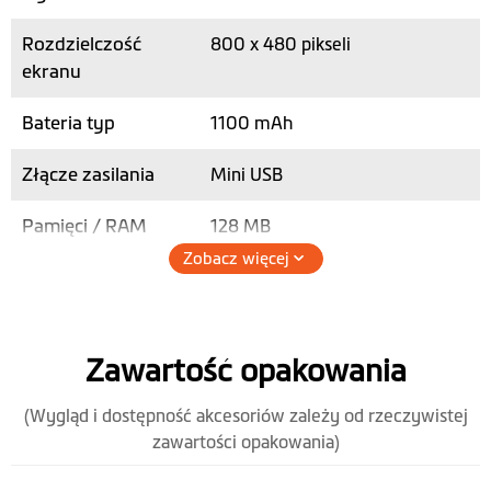
Rozdzielczość
800 x 480 pikseli
ekranu
Bateria typ
1100 mAh
Złącze zasilania
Mini USB
Pamięci / RAM
128 MB
Zobacz więcej
Gniazdo na kartę
micro SD
Maks. pamięć na
64GB
Zawartość opakowania
karcie SD
(Wygląd i dostępność akcesoriów zależy od rzeczywistej
Głośnik
zawartości opakowania)
Wysokość (mm)
101.5