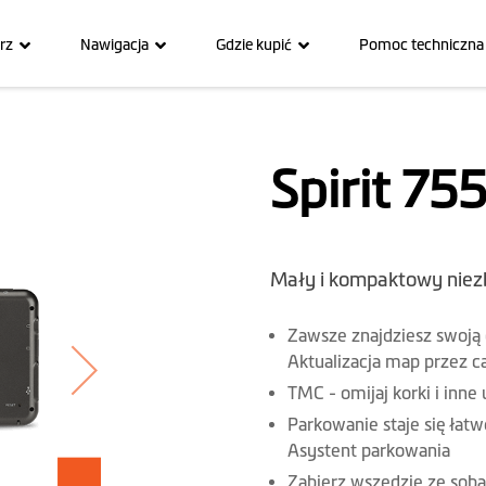
rz
Nawigacja
Gdzie kupić
Pomoc techniczna
Spirit 75
Mały i kompaktowy niez
Zawsze znajdziesz swoją
Aktualizacja map przez ca
TMC - omijaj korki i inne
Parkowanie staje się łatw
Asystent parkowania
Zabierz wszędzie ze sobą