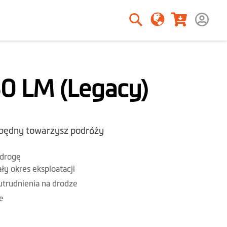
Szukaj
Szukaj
50 LM (Legacy)
będny towarzysz podróży
 drogę
ły okres eksploatacji
 utrudnienia na drodze
e