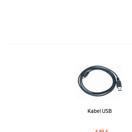
LearnMe Pro™
Tryb pieszy
Planowanie podróży
W pobliżu
Znajdź mój samochód
Symulacja trasy w tunelu
Tryb dla aut o dużych gabarytach(TRUCK)
Desktop
Kabel USB
4,99 €