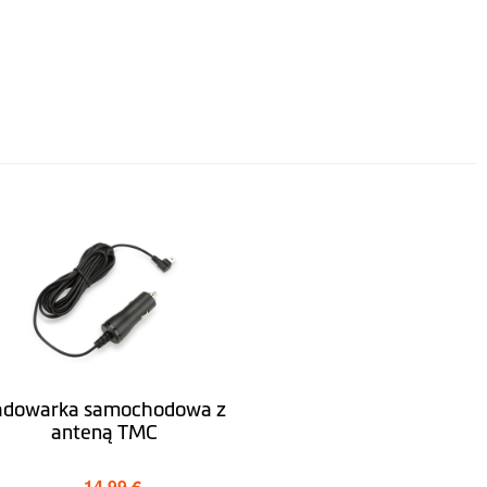
adowarka samochodowa z
anteną TMC
14,99 €