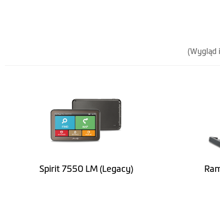
Grubość (mm)
Waga (gr)
Color Display
(Wygląd 
Oprogramowanie
Bezterminowa aktualizacja map
Informacja o ograniczeniach prędkości
Wypowiadanie nazw ulic (TTS)
Spirit 7550 LM (Legacy)
Ram
Asystent pasa ruchu
IQ Routes™
Widok skrzyżowań w 3D