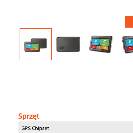
Przejdź
na
początek
galerii
Sprzęt
GPS Chipset