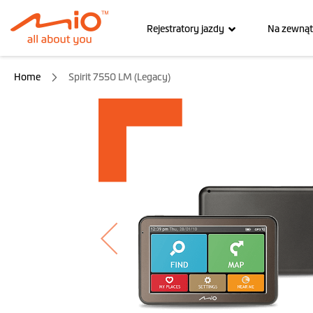
Rejestratory jazdy
Na zewnąt
Home
Spirit 7550 LM (Legacy)
Przejdź
na
koniec
galerii