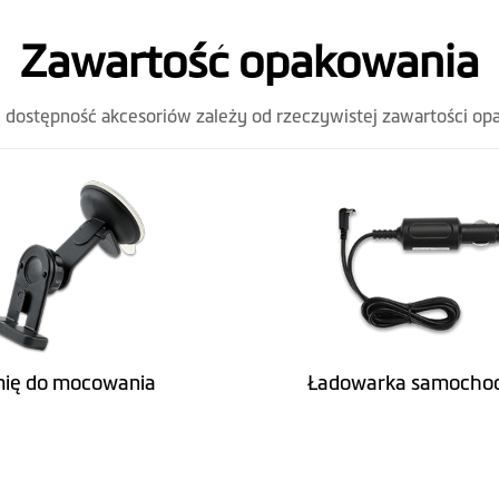
12.7
Zawartość opakowania
158
i dostępność akcesoriów zależy od rzeczywistej zawartości op
ię do mocowania
Ładowarka samocho