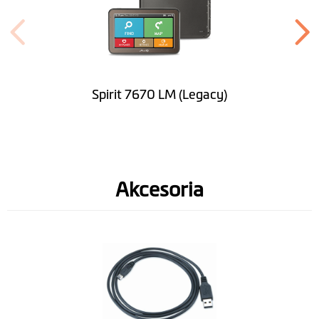
głośnomówiący
Bluetooth
Color Display
Spirit 7670 LM (Legacy)
Oprogramowanie
Bezterminowa
aktualizacja map
Akcesoria
Informacja o
ograniczeniach
prędkości
Wypowiadanie
nazw ulic (TTS)
Asystent pasa