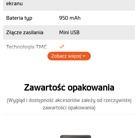
ekranu
Bateria typ
950 mAh
Złącze zasilania
Mini USB
Technologia TMC
Zobacz więcej
port AV
Wysokość (mm)
86
Zawartość opakowania
Szerokość (mm)
135.5
(Wygląd i dostępność akcesoriów zależy od rzeczywistej
Grubość (mm)
12.7
zawartości opakowania)
Waga (gr)
158
Zestaw