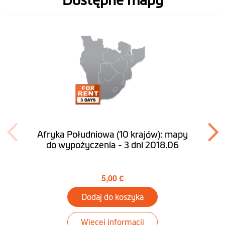
Dostępne mapy
Symulacja trasy w
tunelu
Telefonowanie bez
użycia rąk dzięki
Bluetooth®
Tryb dla aut o
Opcjonalny (darmo 1 miesiąc na
dużych
test)
gabarytach(TRUCK)
Afryka Południowa (10 krajów): mapy
Desktop
Pobierz MioMore
do wypożyczenia - 3 dni 2018.06
5,00 €
Dodaj do koszyka
Więcej informacji