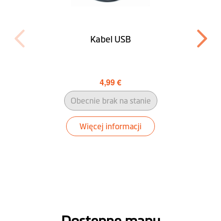
ruchu
IQ Routes™
Kabel USB
Widok skrzyżowań
w 3D
4,99 €
LearnMe Pro™
Obecnie brak na stanie
Tryb pieszy
Więcej informacji
Planowanie
podróży
W pobliżu
Znajdź mój
samochód