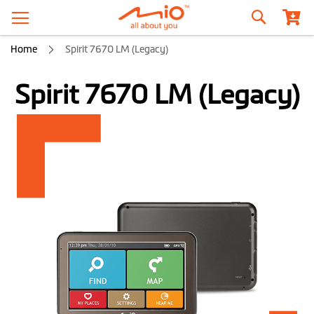
Szukaj
Home
Spirit 7670 LM (Legacy)
Spirit 7670 LM (Legacy)
Przejdź
na
koniec
galerii