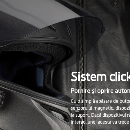
Sistem clic
Pornire și oprire aut
Cu o simplă apăsare de buton
senzorului magnetic, dispozi
la suport. Dacă dispozitivul
interacțiune, acesta va trec