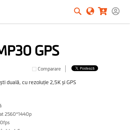
Căutare
Căutare
MP30 GPS
Comparare
i duală, cu rezoluție 2,5K și GPS
ă
stat 2560*1440p
60fps