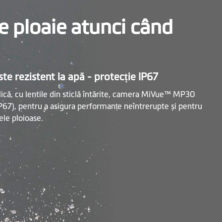
de ploaie atunci când
te rezistent la apă - protecție IP67
ică, cu lentile din sticlă întărite, camera MiVue™ MP30
IP67), pentru a asigura performanțe neîntrerupte și pentru
lele ploioase.