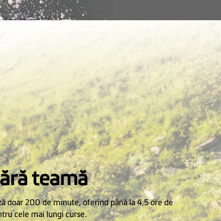
fără teamă
ă doar 200 de minute, oferind până la 4,5 ore de
ntru cele mai lungi curse.