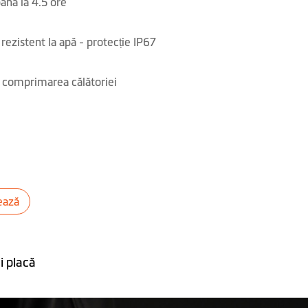
ână la 4.5 ore
rezistent la apă - protecție IP67
 comprimarea călătoriei
ează
i placă