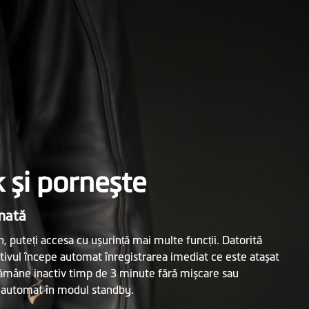
k și pornește
omată
, puteți accesa cu ușurință mai multe funcții. Datorită
tivul începe automat înregistrarea imediat ce este atașat
 rămâne inactiv timp de 3 minute fără mișcare sau
e automat în modul standby.