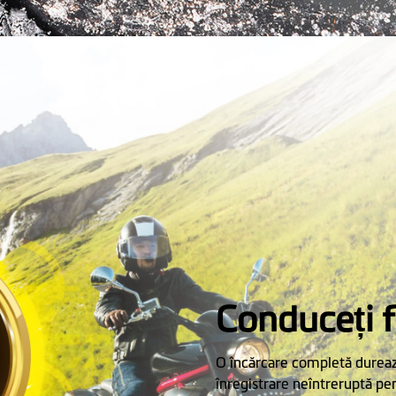
Conduceți 
O încărcare completă dureaz
înregistrare neîntreruptă pe