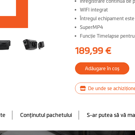
Înregistrare continuă de p
WIFI integrat
Întregul echipament este 
SuperMP4
Funcție Timelapse pentru
189,99 €
Adăugare în coș
De unde se achizițion
te
Conţinutul pachetului
S-ar putea să vă ma