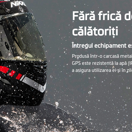
Fără frică 
călătoriți
Întregul echipament es
Produsă într-o carcasă metal
GPS este rezistentă la apă (
a asigura utilizarea ei și în zi