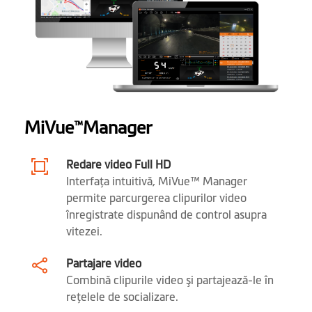
Camera pentru spate: 28.5
Microfon
Difuzor
Cameră de spate
MiVue™ T35, inclusă în pachet
MiVue
Manager
™
Mio SmartBox kit
, inclus în pachet
pentru Mod
Redare video Full HD
Parcare
Interfaţa intuitivă, MiVue™ Manager
permite parcurgerea clipurilor video
SuperCap
înregistrate dispunând de control asupra
încorporat
vitezei.
Software
Partajare video
Combină clipurile video şi partajează-le în
Video backup
reţelele de socializare.