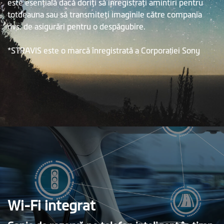
este esenţială dacă doriţi să înregistraţi amintiri pentru
totdeauna sau să transmiteţi imaginile către compania
dvs. de asigurări pentru o despăgubire.
*STRAVIS este o marcă înregistrată a Corporației Sony
Wi-Fi integrat