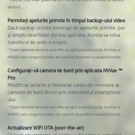
de bord.
Permiteți apelurile primite în timpul backup-ului video
Dacă backup-ul este întrerupt de apelurile primite, pur
și simplu deschideți din nou aplicația. Acesta va relua
transferul de unde s-a oprit.
* Toate camerele de bord auto Mio acceptă această funcție, în timp ce
M760D este singurul produs din seria M disponibil cu această funcție.
Configurați-vă camera de bord prin aplicația MiVue ™
Pro
Modificați setările și formatați cardul de memorie al
camerei de bord direct prin intermediul smartphone-
ului.
* Toate camerele de bord auto Mio acceptă această funcție, în timp ce
M760D este singurul produs din seria M disponibil cu această funcție.
Actualizare WIFI OTA (over-the-air)
Utilizați smartphone-ul pentru a descărca și actualiza