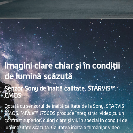
Imagini clare chiar și în condiţii
de lumină scăzută
Senzor Sony de înaltă calitate, STARVIS™
CMOS
Dotată cu senzorul de înaltă calitate de la Sony, STARVIS
CMOS, MiVue™ J756DS produce înregistrări video cu un
contrast superior, culori clare și vii, în special în condiţii de
luminozitate scăzută. Calitatea înaltă a filmărilor video