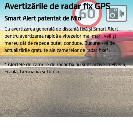
Avertizările de radar fix GPS
Smart Alert patentat de Mio
Cu avertizarea generală de distanță fixă și Smart Alert
pentru avertizarea rapidă a vitezelor mai mari, veți ști
mereu cât de repede puteți conduce. Bucurați-vă de
actualizările gratuite ale camerelor de radar fixe*.
* Alertele de camere de radar fix nu sunt active în Elveția,
Franța, Germania și Turcia.