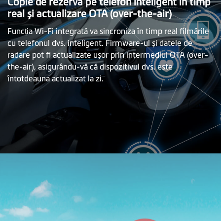
Copie de rezervă pe telefon inteligent în timp
real și actualizare OTA (over-the-air)
Funcția Wi-Fi integrată va sincroniza în timp real filmările
cu telefonul dvs. inteligent. Firmware-ul și datele de
radare pot fi actualizate ușor prin intermediul OTA (over-
the-air), asigurându-vă că dispozitivul dvs. este
întotdeauna actualizat la zi.