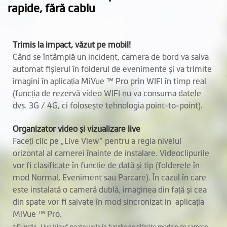
rapide, fără cablu
Trimis la impact, văzut pe mobil!
Când se întâmplă un incident, camera de bord va salva
automat fișierul în folderul de evenimente și va trimite
imagini în aplicația MiVue ™ Pro prin WIFI în timp real
(funcția de rezervă video WIFI nu va consuma datele
dvs. 3G / 4G, ci folosește tehnologia point-to-point).
Organizator video și vizualizare live
Faceți clic pe „Live View” pentru a regla nivelul
orizontal al camerei înainte de instalare. Videoclipurile
vor fi clasificate în funcție de dată și tip (folderele în
mod Normal, Eveniment sau Parcare). În cazul în care
este instalată o cameră dublă, imaginea din față și cea
din spate vor fi salvate în mod sincronizat in aplicația
MiVue ™ Pro.
* Funcția „Live View” poate varia în funcție de diferite modele de camere