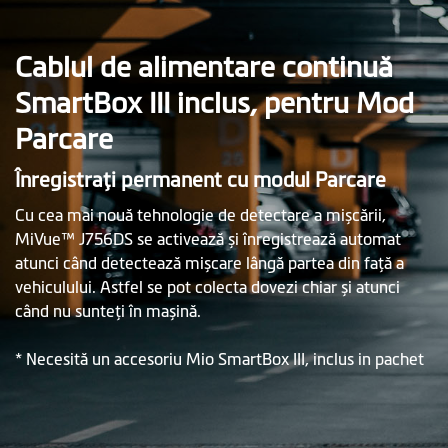
Cablul de alimentare continuă
SmartBox III inclus, pentru Mod
Parcare
Înregistraţi permanent cu modul Parcare
Cu cea mai nouă tehnologie de detectare a mișcării,
MiVue™ J756DS se activează și înregistrează automat
atunci când detectează mișcare lângă partea din faţă a
vehiculului. Astfel se pot colecta dovezi chiar și atunci
când nu sunteţi în mașină.
* Necesită un accesoriu Mio SmartBox III, inclus in pachet