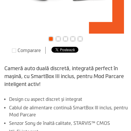
Skip
Comparare
to
the
beginning
Cameră auto duală discretă, integrată perfect în
of
mașină, cu SmartBox III inclus, pentru Mod Parcare
the
inteligent activ!
images
gallery
Design cu aspect discret și integrat
Cablul de alimentare continuă SmartBox III inclus, pentru
Mod Parcare
Senzor Sony de înaltă calitate, STARVIS™ CMOS