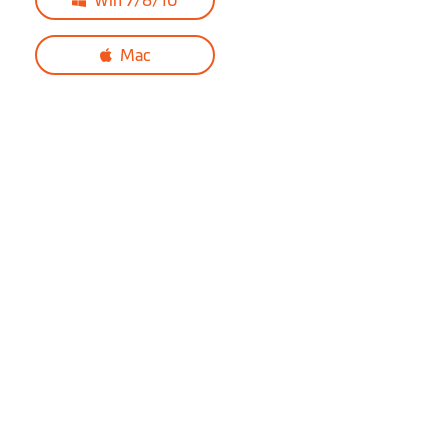
Win 7/8/10
Modul de parcare cu
alimentare pasivă: doar
Mac
detecție de impact
Mod parcare inteligent:
detecție de impact și mișcare
Înregistrare
eveniment
Ajustare valoare de
expunere EV
Etichetă video
personalizabilă
Mod foto
(se pot face poze în timpul
înregistrarii video)