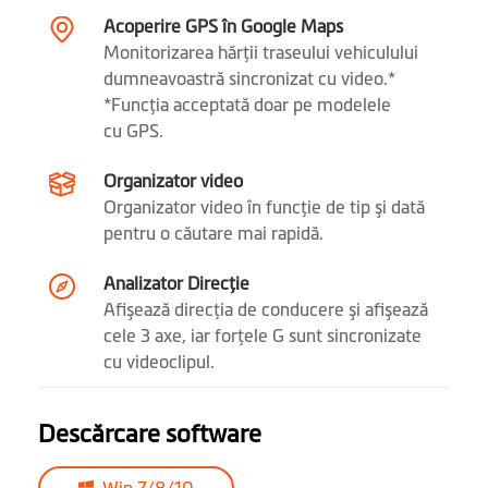
Monitorizare GPS
Acoperire GPS în Google Maps
Monitorizarea hărţii traseului vehiculului
Alerte camere de
dumneavoastră sincronizat cu video.*
securitate
*Funcţia acceptată doar pe modelele
cu GPS.
Alerte inteligente
de camere de radar
Organizator video
fix
Organizator video în funcţie de tip şi dată
pentru o căutare mai rapidă.
Alerte camere de
Analizator Direcţie
radar de segment
Afişează direcţia de conducere şi afişează
cele 3 axe, iar forţele G sunt sincronizate
Alertă control
cu videoclipul.
călătorie
Mod parcare
Mod Parcare 2 în 1: (*Necesită
Descărcare software
un accesoriu Mio SmartBox III,
inclus in pachet)