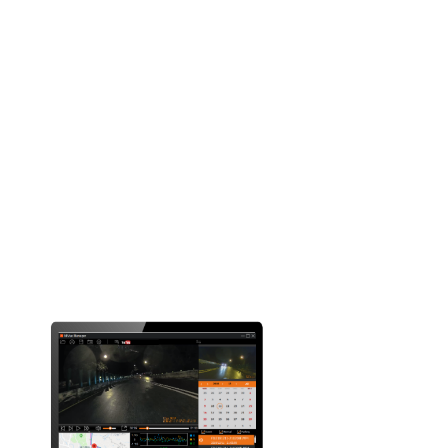
Senzor G cu 3 axe
Memorie
(Se recomandă card micro
SD tip UHS-I, U1, Endurance, de
până la 256 GB)
Temperatura de
De la -10° la +60° C
funcţionare
Înălţime (mm)
Camera din faţă: 118
Camera pentru spate: 59.9
Lăţime (mm)
Camera din faţă: 42
Camera pentru spate: 35.6
Adâncime (mm)
Camera din faţă: 31.5
Camera pentru spate: 22
Greutate (gr)
Camera din faţă: 116