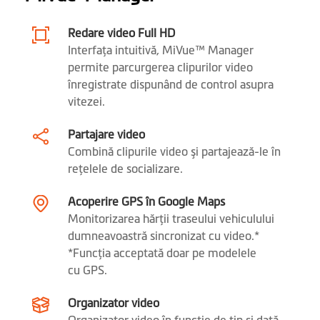
Mio SmartBox kit
(opțional)
pentru Mod
Redare video Full HD
Parcare
Interfaţa intuitivă, MiVue™ Manager
permite parcurgerea clipurilor video
înregistrate dispunând de control asupra
Software
vitezei.
Video backup
Partajare video
Combină clipurile video şi partajează-le în
Oprire și Pornire
reţelele de socializare.
Mod ecran HUD
Acoperire GPS în Google Maps
Monitorizarea hărţii traseului vehiculului
Alertă pornire fază
dumneavoastră sincronizat cu video.*
scurtă
*Funcţia acceptată doar pe modelele
cu GPS.
Alertă oboseală
(Fatigue Alert)
Organizator video