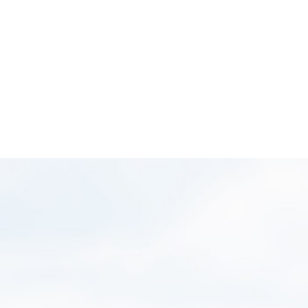
Automat
Senzor de șoc
Senzor de mișcare
Aplicație telefon
MiVue™ Pro
gratuită
Aplicație calculator
MiVue™ Manager
gratuită
Actualizări prin
WIFI OTA (Over The
Air)