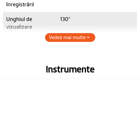
înregistrării
Unghiul de
130°
vizualizare
Vedeți mai multe
Înregistrare audio
Mod noapte
Instrumente
Hardware
WIFI
Senzor G cu 3 axe
Memorie
(Se recomandă card micro
SD clasa 10 cu până la 128 GB)