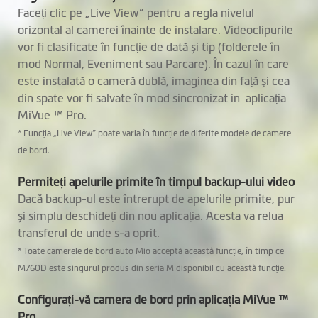
Faceți clic pe „Live View” pentru a regla nivelul
orizontal al camerei înainte de instalare. Videoclipurile
vor fi clasificate în funcție de dată și tip (folderele în
mod Normal, Eveniment sau Parcare). În cazul în care
este instalată o cameră dublă, imaginea din față și cea
din spate vor fi salvate în mod sincronizat in aplicația
MiVue ™ Pro.
* Funcția „Live View” poate varia în funcție de diferite modele de camere
de bord.
Permiteți apelurile primite în timpul backup-ului video
Dacă backup-ul este întrerupt de apelurile primite, pur
și simplu deschideți din nou aplicația. Acesta va relua
transferul de unde s-a oprit.
* Toate camerele de bord auto Mio acceptă această funcție, în timp ce
M760D este singurul produs din seria M disponibil cu această funcție.
Configurați-vă camera de bord prin aplicația MiVue ™
Pro