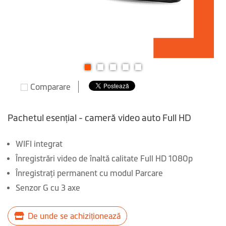
Skip
Comparare
to
the
beginning
Pachetul esențial - cameră video auto Full HD
of
the
WIFI integrat
images
Înregistrări video de înaltă calitate Full HD 1080p
gallery
Înregistraţi permanent cu modul Parcare
Senzor G cu 3 axe
De unde se achiziționează