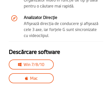
Organizator video în funcţie de tip şi dată
Condus ECO
pentru o căutare mai rapidă.
Mod parcare
Analizator Direcţie
Afişează direcţia de conducere şi afişează
Înregistrare WDR
cele 3 axe, iar forţele G sunt sincronizate
cu videoclipul.
Înregistrare
eveniment
Descărcare software
Ajustare valoare de
(7 nivele)
expunere EV
Win 7/8/10
Mod foto
(se pot face poze în timpul
Mac
înregistrarii video)
Pornire automată
Manual