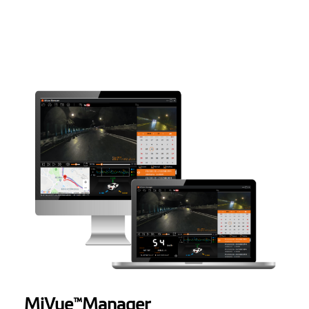
Temperatura de
De la -10° până la +60° C
funcţionare
Baterie
240mAh
Înălţime (mm)
51.6
Lăţime (mm)
84.13
Adâncime (mm)
31.38
Greutate (gr)
79.4
Microfon
Difuzor
Suport rotativ
MiVue
Manager
™