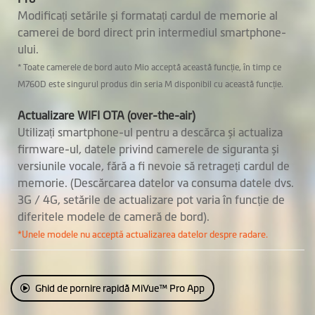
Modificați setările și formatați cardul de memorie al
camerei de bord direct prin intermediul smartphone-
ului.
* Toate camerele de bord auto Mio acceptă această funcție, în timp ce
M760D este singurul produs din seria M disponibil cu această funcție.
Actualizare WIFI OTA (over-the-air)
Utilizați smartphone-ul pentru a descărca și actualiza
firmware-ul, datele privind camerele de siguranta și
versiunile vocale, fără a fi nevoie să retrageți cardul de
memorie. (Descărcarea datelor va consuma datele dvs.
3G / 4G, setările de actualizare pot varia în funcție de
diferitele modele de cameră de bord).
*Unele modele nu acceptă actualizarea datelor despre radare.
Ghid de pornire rapidă MiVue™ Pro App