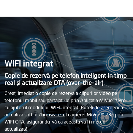
WIFI integrat
Copie de rezervă pe telefon inteligent în timp
real și actualizare OTA (over-the-air)
Creați imediat o copie de rezervă a clipurilor video pe
telefonul mobil sau partajați-le prin Aplicația MiVue™ Pro,
cu ajutorul modulului WIFI integrat. Puteți de asemenea
actualiza soft-ul/firmware-ul camerei MiVue™ 732 prin
WIFI OTA, asigurându-vă ca aceasta va fi mereu
actualizată.