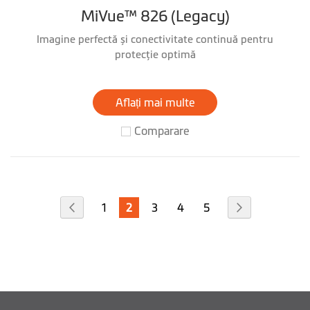
MiVue™ 826 (Legacy)
Imagine perfectă și conectivitate continuă pentru
protecţie optimă
Aflați mai multe
Comparare
Pagina
Pagina
Pagina
în
Pagina
Pagina
Pagina
Pagina
Anterior
Urmatorul
1
2
3
4
5
acest
moment
cititi
pagina