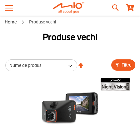
Căutare
Home
Produse vechi
Produse vechi
Setati
Filtru
descendent