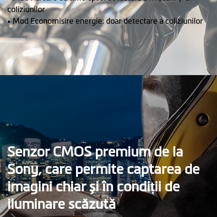
coliziunilor
• Mod Economisire energie: doar detectare a coliziunilor
Senzor CMOS premium de la
Sony, care permite captarea de
imagini chiar și în condiții de
iluminare scăzută