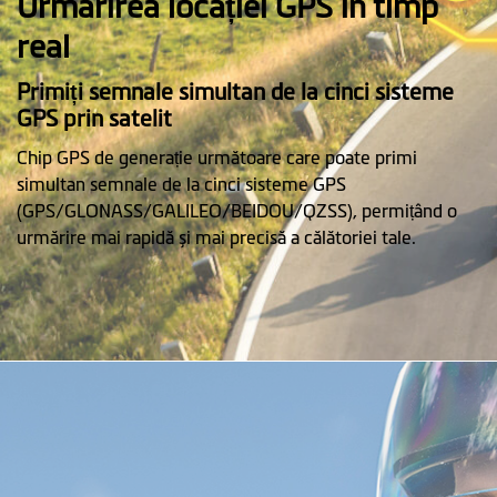
Urmărirea locației GPS în timp
real
Primiți semnale simultan de la cinci sisteme
GPS prin satelit
Chip GPS de generație următoare care poate primi
simultan semnale de la cinci sisteme GPS
(GPS/GLONASS/GALILEO/BEIDOU/QZSS), permițând o
urmărire mai rapidă și mai precisă a călătoriei tale.