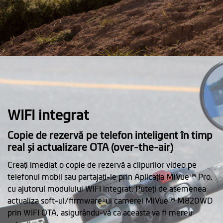
WIFI integrat
Copie de rezervă pe telefon inteligent în timp
real și actualizare OTA (over-the-air)
Creați imediat o copie de rezervă a clipurilor video pe
telefonul mobil sau partajați-le prin Aplicația MiVue™ Pro,
cu ajutorul modulului WIFI integrat. Puteți de asemenea
actualiza soft-ul/firmware-ul camerei MiVue™ M820WD
prin WIFI OTA, asigurându-vă ca aceasta va fi mereu