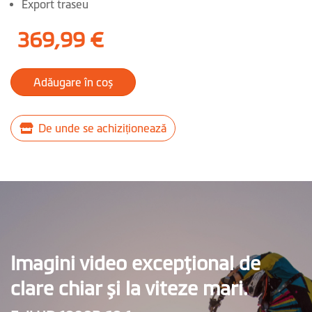
Export traseu
369,99 €
Adăugare în coș
De unde se achiziționează
Imagini video excepţional de
clare chiar și la viteze mari.