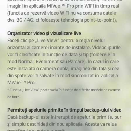
imagini în aplicația MiVue ™ Pro prin WIFI în timp real
Cameră de spate
(funcția de rezervă video WIFI nu va consuma datele
dvs. 3G / 4G, ci folosește tehnologia point-to-point).
Rezistentă la apă
Organizator video și vizualizare live
SuperCap
Faceți clic pe „Live View” pentru a regla nivelul
încorporat
orizontal al camerei înainte de instalare. Videoclipurile
vor fi clasificate în funcție de dată și tip (folderele în
mod Normal, Eveniment sau Parcare). În cazul în care
Software
este instalată o cameră dublă, imaginea din față și cea
Video backup
din spate vor fi salvate în mod sincronizat in aplicația
MiVue ™ Pro.
Monitorizare GPS
* Funcția „Live View” poate varia în funcție de diferite modele de camere
de bord.
Alerte camere de
radar de segment
Permiteți apelurile primite în timpul backup-ului video
Dacă backup-ul este întrerupt de apelurile primite, pur
Alertă control
și simplu deschideți din nou aplicația. Acesta va relua
călătorie
transferul de unde s-a oprit.