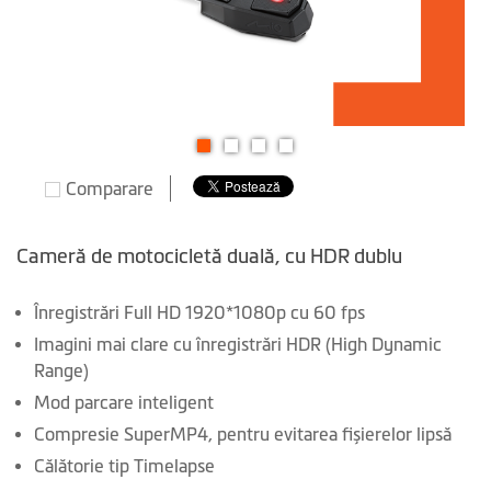
Skip
Comparare
to
the
beginning
Cameră de motocicletă duală, cu HDR dublu
of
the
Înregistrări Full HD 1920*1080p cu 60 fps
images
Imagini mai clare cu înregistrări HDR (High Dynamic
gallery
Range)
Mod parcare inteligent
Compresie SuperMP4, pentru evitarea fișierelor lipsă
Călătorie tip Timelapse