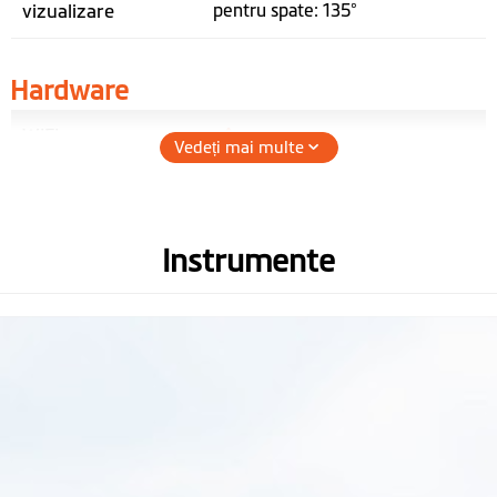
vizualizare
pentru spate: 135°
Hardware
WIFI
Vedeți mai multe
Receptor GPS
Senzor G cu 3 axe
Instrumente
Memorie
(Recomandăm card micro SD
de tipul U1, C10 de până la 256
GB)
Adaptor de priză
DC 12V
Înălţime (mm)
Unitatea centrală: 65.8mm
Camera: 39.3mm