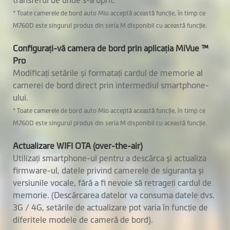
* Toate camerele de bord auto Mio acceptă această funcție, în timp ce
Mod parcare
M760D este singurul produs din seria M disponibil cu această funcție.
Înregistrare
Configurați-vă camera de bord prin aplicația MiVue ™
Pro
eveniment
Modificați setările și formatați cardul de memorie al
Aplicație telefon
camerei de bord direct prin intermediul smartphone-
MiVue™ Pro
ului.
gratuită
* Toate camerele de bord auto Mio acceptă această funcție, în timp ce
Actualizări prin
M760D este singurul produs din seria M disponibil cu această funcție.
WIFI OTA (Over The
Actualizare WIFI OTA (over-the-air)
Air)
Utilizați smartphone-ul pentru a descărca și actualiza
firmware-ul, datele privind camerele de siguranta și
versiunile vocale, fără a fi nevoie să retrageți cardul de
memorie. (Descărcarea datelor va consuma datele dvs.
3G / 4G, setările de actualizare pot varia în funcție de
diferitele modele de cameră de bord).