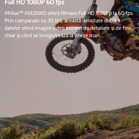
Full HD 1080P 60 fps
MiVue™ M820WD oferă filmare Full HD 1080 p la 60 fps.
Prin comparație cu 30 fps, această densitate dublă a
datelor oferă imagini video extrem de detaliate și de fine,
chiar și când se înregistrează la viteze mari.