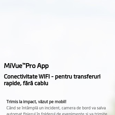
Unitatea de control: 57.5mm
Lăţime (mm)
Unitatea centrală: 64mm
Camera: 28mm
Unitatea de control: 26.4mm
Adâncime (mm)
Unitatea centrală: 22.6mm
Camera: 28mm
Unitatea de control: 18.6mm
Greutate (gr)
Unitatea centrală (cabluri
MiVue
Pro App
™
incluse): 130g
Camera (cabluri incluse): 43g
Conectivitate WIFI - pentru transferuri
Unitatea de control (cabluri
rapide, fără cablu
incluse): 88.5g
Microfon
Trimis la impact, văzut pe mobil!
Când se întâmplă un incident, camera de bord va salva
Difuzor
automat fișierul în folderul de evenimente și va trimite