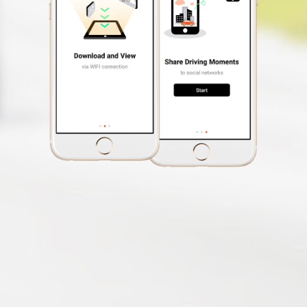
(Není podporováno pro použití
ve vozidlech 24V)
Záznam události
Vyvážení bílé (EV)
Přizpůsobení štítku
videa
Fotografický režim
(Schopnost pořizovat
fotografie během nahrávání
videa)
Automatické
zapnutí
Bezplatná
aktualizace