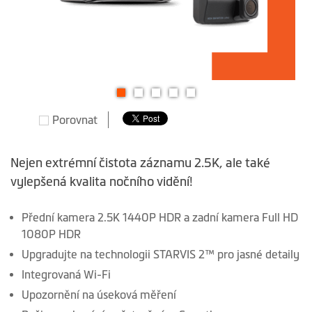
Přeskočit
Porovnat
na
začátek
galerie
Nejen extrémní čistota záznamu 2.5K, ale také
s
vylepšená kvalita nočního vidění!
obrázky
Přední kamera 2.5K 1440P HDR a zadní kamera Full HD
1080P HDR
Upgradujte na technologii STARVIS 2™ pro jasné detaily
Integrovaná Wi-Fi
Upozornění na úseková měření