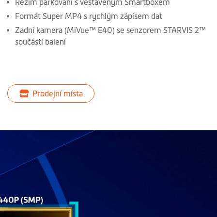
Režim parkování s věstavěným Smartboxem
Formát Super MP4 s rychlým zápisem dat
Zadní kamera (MiVue™ E40) se senzorem STARVIS 2™
součástí balení
Prodejní místa