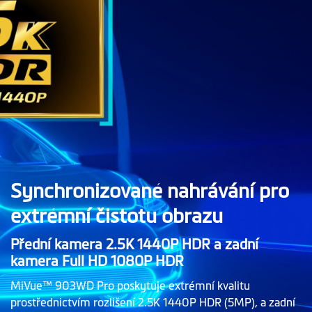
Synchronizované nahrávání pro
extrémní čistotu obrazu
Přední kamera 2.5K 1440P HDR a zadní
kamera Full HD 1080P HDR
MiVue™ 903WD Pro poskytuje extrémní kvalitu
prostřednictvím rozlišení 2.5K 1440P HDR (5MP), a zadní