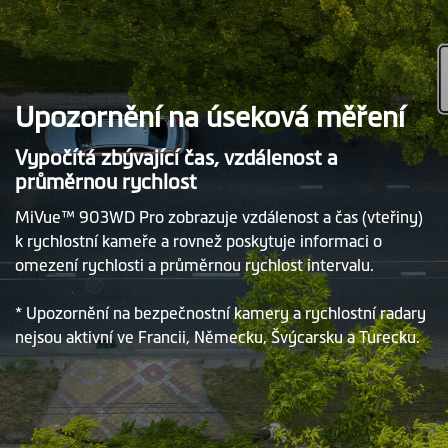
Upozornění na úseková měření
Vypočítá zbývající čas, vzdálenost a
průměrnou rychlost
MiVue™ 903WD Pro zobrazuje vzdálenost a čas (vteřiny)
k rychlostní kameře a rovnež poskytuje informaci o
omezení rychlosti a průměrnou rychlost intervalu.
* Upozornění na bezpečnostní kamery a rychlostní radary
nejsou aktivní ve Francii, Německu, Švýcarsku a Turecku.