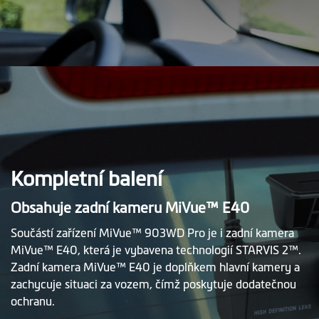
Kompletní balení
Obsahuje zadní kameru MiVue™ E40
Součástí zařízení MiVue™ 903WD Pro je i zadní kamera
MiVue™ E40, která je vybavena technologií STARVIS 2™.
Zadní kamera MiVue™ E40 je doplňkem hlavní kamery a
zachycuje situaci za vozem, čímž poskytuje dodatečnou
ochranu.