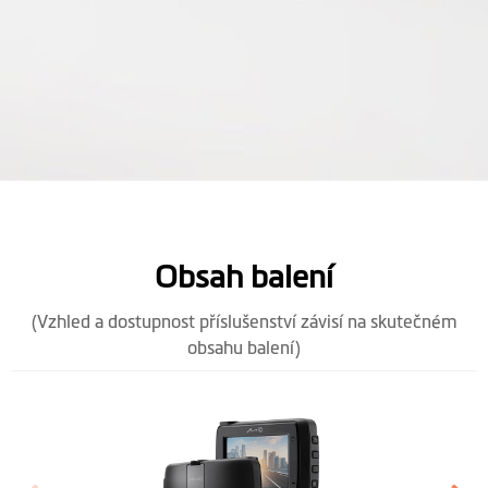
databáze
rychlostních radarů
Upozornění na
překročení
rychlosti
Aplikace pro
MiVue™ Pro
smartphone
Obsah balení
OTA aktualizace
(Vzhled a dostupnost příslušenství závisí na skutečném
obsahu balení)