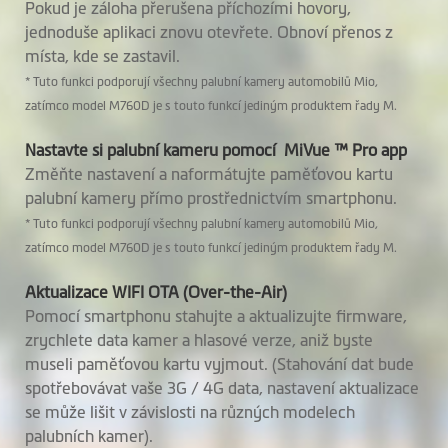
Pokud je záloha přerušena příchozími hovory,
jednoduše aplikaci znovu otevřete. Obnoví přenos z
místa, kde se zastavil.
Software
* Tuto funkci podporují všechny palubní kamery automobilů Mio,
zatímco model M760D je s touto funkcí jediným produktem řady M.
Zálohování videa
Nastavte si palubní kameru pomocí MiVue ™ Pro app
GPS polohování
Změňte nastavení a naformátujte paměťovou kartu
palubní kamery přímo prostřednictvím smartphonu.
Upozornění na
* Tuto funkci podporují všechny palubní kamery automobilů Mio,
rychlostní radary
zatímco model M760D je s touto funkcí jediným produktem řady M.
Inteligentní
Aktualizace WIFI OTA (Over-the-Air)
výstraha před
Pomocí smartphonu stahujte a aktualizujte firmware,
radary
zrychlete data kamer a hlasové verze, aniž byste
museli paměťovou kartu vyjmout. (Stahování dat bude
Upozornění na
spotřebovávat vaše 3G / 4G data, nastavení aktualizace
úsekové měření
se může lišit v závislosti na různých modelech
palubních kamer).
Upozornění na