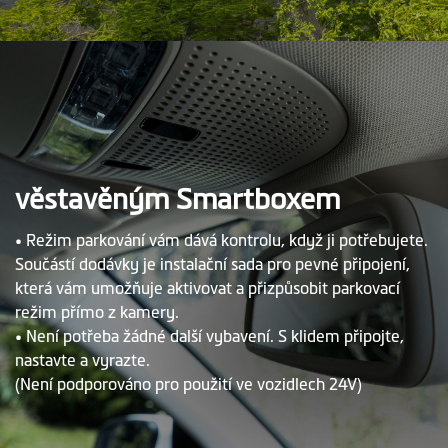
věstavěným Smartboxem
• Režim parkování vám dává kontrolu, když ji potřebujete.
Součástí dodávky je instalační sada pro pevné připojení,
která vám umožňuje aktivovat a přizpůsobit parkovací
režim přímo z kamery.
• Není potřeba žádné další vybavení. S klidem připojte,
nastavte a vyrazte.
(Není podporováno pro použití ve vozidlech 24V)