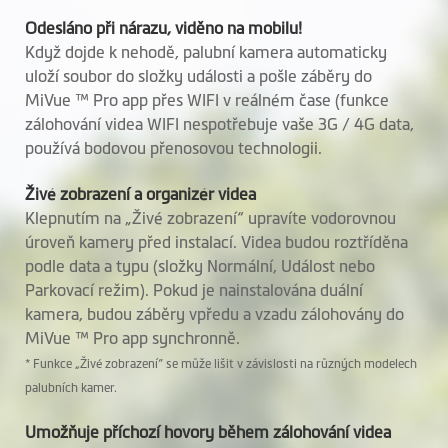
Hloubka (mm)
Front Cam: 26.6
Odesláno při nárazu, viděno na mobilu!
Rear Cam: 30.6
Když dojde k nehodě, palubní kamera automaticky
uloží soubor do složky události a pošle záběry do
Hmotnost (gr)
Front Cam: 107.5
MiVue ™ Pro app přes WIFI v reálném čase (funkce
Rear Cam: 28.6
zálohování videa WIFI nespotřebuje vaše 3G / 4G data,
používá bodovou přenosovou technologii.
Mikrofon
Živé zobrazení a organizér videa
Reproduktor
Klepnutím na „Živé zobrazení“ upravíte vodorovnou
úroveň kamery před instalací. Videa budou roztříděna
Podpora zadní
(MiVue™ E40)
podle data a typu (složky Normální, Událost nebo
kamery
Parkovací režim). Pokud je nainstalována duální
kamera, budou záběry vpředu a vzadu zálohovány do
Podporuje Mio
MiVue ™ Pro app synchronně.
kabelovou sadu pro
* Funkce „Živé zobrazení“ se může lišit v závislosti na různých modelech
pevné připojení
palubních kamer.
Vestavěný
Umožňuje příchozí hovory během zálohování videa
Superkapacitor