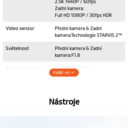
2.5K 1440P / 60fps
Zadní kamera:
Full HD 1080P / 30fps HDR
Video senzor
Přední kamera & Zadní
kamera:Technologie STARVIS 2™
Světelnost
Přední kamera & Zadní
kamera:F1.8
Formát nahrávání
SuperMP4 (H.264)
Vidět víc
Úhel záznamu
Přední kamera & Zadní
kamera:140°
Nástroje
Nahrávání zvuku
Hardware