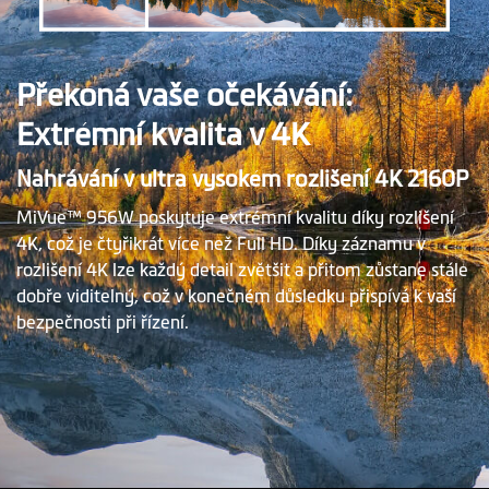
Překoná vaše očekávání:
Extrémní kvalita v 4K
Nahrávání v ultra vysokém rozlišení 4K 2160P
MiVue™ 956W poskytuje extrémní kvalitu díky rozlišení
4K, což je čtyřikrát více než Full HD. Díky záznamu v
rozlišení 4K lze každý detail zvětšit a přitom zůstane stále
dobře viditelný, což v konečném důsledku přispívá k vaší
bezpečnosti při řízení.