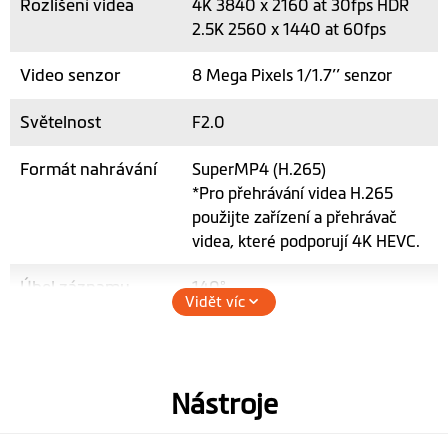
Rozlišení videa
4K 3840 x 2160 at 30fps HDR
2.5K 2560 x 1440 at 60fps
Video senzor
8 Mega Pixels 1/1.7’’ senzor
Světelnost
F2.0
Formát nahrávání
SuperMP4 (H.265)
*Pro přehrávání videa H.265
použijte zařízení a přehrávač
videa, které podporují 4K HEVC.
Úhel záznamu
140°
Vidět víc
Nahrávání zvuku
Nástroje
Hardware
WIFI