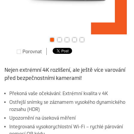
Přeskočit
Porovnat
na
začátek
galerie
Nejen extrémní 4K rozlišení, ale ještě více varování
s
před bezpečnostními kamerami!
obrázky
Překoná vaše očekávání: Extrémní kvalita v 4K
Ostřejší snímky se záznamem vysokého dynamického
rozsahu (HDR)
Upozornění na úseková měření
Integrovaná vysokorychlostní Wi-Fi – rychlé párování
pomocí QR kódu