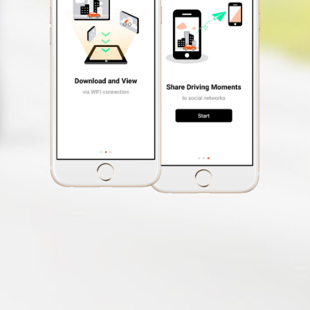
fotografie během nahrávání
videa)
Automatické
zapnutí
Bezplatná
aktualizace
databáze
rychlostních radarů
Upozornění na
překročení
rychlosti
Aplikace pro
MiVue™ Pro
smartphone
OTA aktualizace