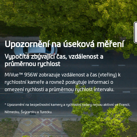
Upozornění na úseková měření
Vypočítá zbývající čas, vzdálenost a
průměrnou rychlost
MiVue™ 956W zobrazuje vzdálenost a čas (vteřiny) k
rychlostní kameře a rovnež poskytuje informaci o
omezení rychlosti a průměrnou rychlost intervalu.
* Upozornění na bezpečnostní kamery a rychlostní radary nejsou aktivní ve Francii,
Německu, Švýcarsku a Turecku.