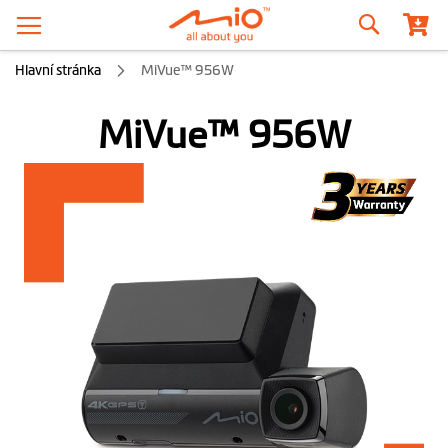
Hledat
Hlavní stránka
MiVue™ 956W
MiVue™ 956W
Přeskočit
na
konec
galerie
s
obrázky