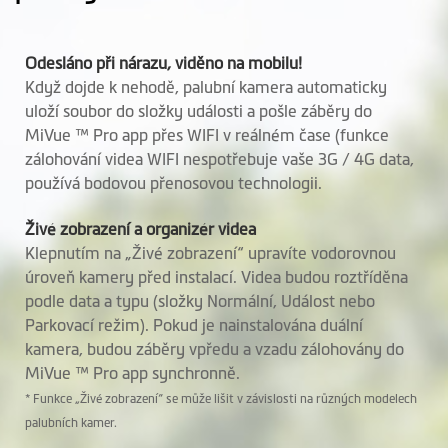
Mikrofon
Odesláno při nárazu, viděno na mobilu!
Když dojde k nehodě, palubní kamera automaticky
Reproduktor
uloží soubor do složky události a pošle záběry do
MiVue ™ Pro app přes WIFI v reálném čase (funkce
Mio SmartBox
Volitelně
zálohování videa WIFI nespotřebuje vaše 3G / 4G data,
nabíjecí set
používá bodovou přenosovou technologii.
Vestavěný
Živé zobrazení a organizér videa
Superkapacitor
Klepnutím na „Živé zobrazení“ upravíte vodorovnou
úroveň kamery před instalací. Videa budou roztříděna
podle data a typu (složky Normální, Událost nebo
Software
Parkovací režim). Pokud je nainstalována duální
Zálohování videa
kamera, budou záběry vpředu a vzadu zálohovány do
MiVue ™ Pro app synchronně.
Hlasové příkazy
* Funkce „Živé zobrazení“ se může lišit v závislosti na různých modelech
palubních kamer.
GPS polohování