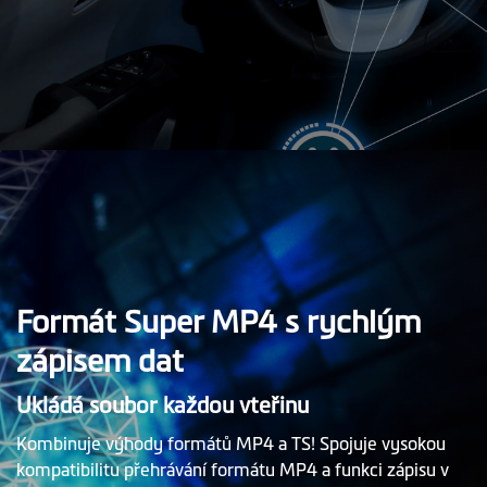
Formát Super MP4 s rychlým
zápisem dat
Ukládá soubor každou vteřinu
Kombinuje výhody formátů MP4 a TS! Spojuje vysokou
kompatibilitu přehrávání formátu MP4 a funkci zápisu v