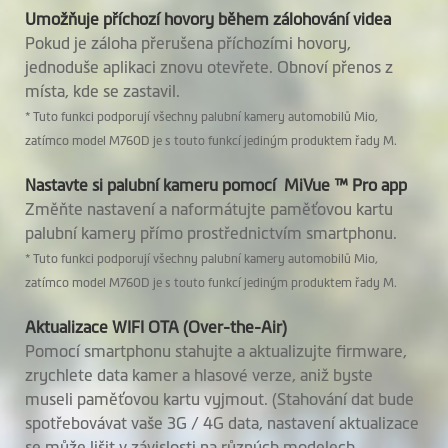
Umožňuje příchozí hovory během zálohování videa
Upozornění na
Pokud je záloha přerušena příchozími hovory,
rychlostní radary
jednoduše aplikaci znovu otevřete. Obnoví přenos z
místa, kde se zastavil.
Inteligentní
* Tuto funkci podporují všechny palubní kamery automobilů Mio,
výstraha před
zatímco model M760D je s touto funkcí jediným produktem řady M.
radary
Nastavte si palubní kameru pomocí MiVue ™ Pro app
Upozornění na
Změňte nastavení a naformátujte paměťovou kartu
palubní kamery přímo prostřednictvím smartphonu.
úsekové měření
* Tuto funkci podporují všechny palubní kamery automobilů Mio,
Upozornění na
zatímco model M760D je s touto funkcí jediným produktem řady M.
překročení
Aktualizace WIFI OTA (Over-the-Air)
rychlosti
Pomocí smartphonu stahujte a aktualizujte firmware,
zrychlete data kamer a hlasové verze, aniž byste
Informace na
museli paměťovou kartu vyjmout. (Stahování dat bude
obrazovce v režimu
spotřebovávat vaše 3G / 4G data, nastavení aktualizace
HUD
se může lišit v závislosti na různých modelech