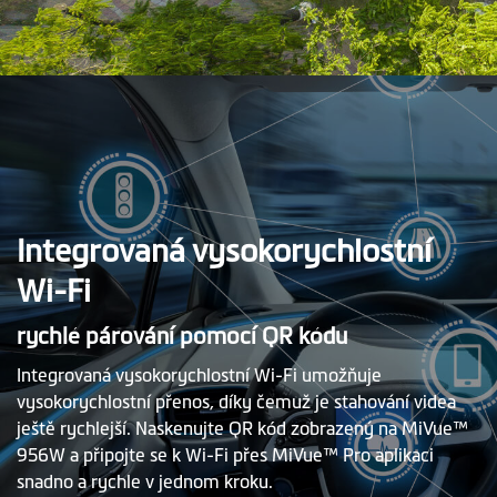
Integrovaná vysokorychlostní
Wi-Fi
rychlé párování pomocí QR kódu
Integrovaná vysokorychlostní Wi-Fi umožňuje
vysokorychlostní přenos, díky čemuž je stahování videa
ještě rychlejší. Naskenujte QR kód zobrazený na MiVue™
956W a připojte se k Wi-Fi přes MiVue™ Pro aplikaci
snadno a rychle v jednom kroku.