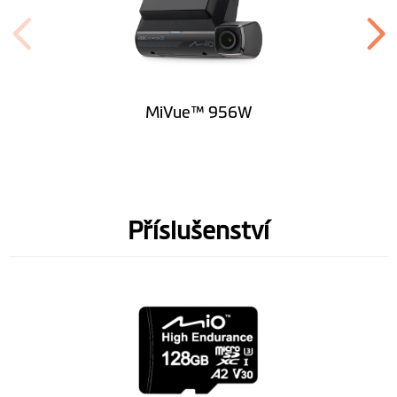
MiVue™ 956W
Příslušenství