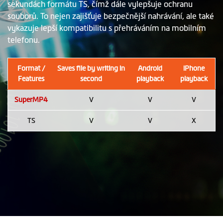
sekundách formátu TS, čímž dále vylepšuje ochranu
souborů. To nejen zajišťuje bezpečnější nahrávání, ale také
vykazuje lepší kompatibilitu s přehráváním na mobilním
telefonu.
Format /
Saves file by writing in
Android
iPhone
Features
second
playback
playback
SuperMP4
V
V
V
TS
V
V
X