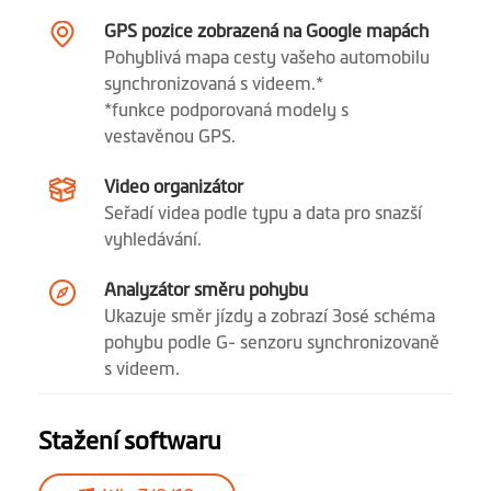
Automatické
zapnutí
GPS pozice zobrazená na Google mapách
Pohyblivá mapa cesty vašeho automobilu
Snímač otřesů
synchronizovaná s videem.*
*funkce podporovaná modely s
Bezplatná
vestavěnou GPS.
aktualizace
Video organizátor
databáze
Seřadí videa podle typu a data pro snazší
rychlostních radarů
vyhledávání.
Upozornění na
Analyzátor směru pohybu
překročení
Ukazuje směr jízdy a zobrazí 3osé schéma
rychlosti
pohybu podle G- senzoru synchronizovaně
s videem.
Desktop aplikace
MiVue™ Manager
Stažení softwaru