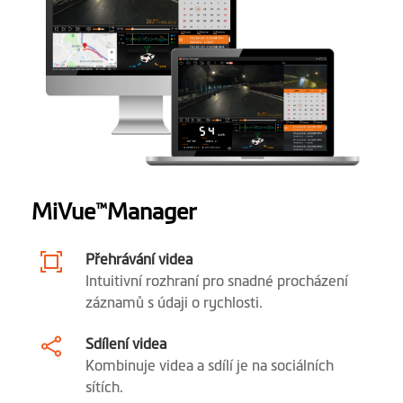
Reproduktor
1
Software
GPS polohování
1
Upozornění na
1
rychlostní radary
MiVue
Manager
™
Záznam události
Přehrávání videa
Vyvážení bílé (EV)
Intuitivní rozhraní pro snadné procházení
záznamů s údaji o rychlosti.
Fotografický režim
(Schopnost pořizovat
fotografie během nahrávání
Sdílení videa
videa)
Kombinuje videa a sdílí je na sociálních
sítích.