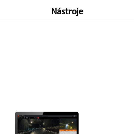
3-osý G-senzor
Nástroje
Pamět
(Doporučená karta microSD
třídy 10 o kapacitě do 128 GB)
Rozsah provozní
-10° až +60° C
teploty
Baterie
240mAh
Výška (mm)
87.6
Šířka (mm)
54
Hloubka (mm)
32.1
Hmotnost (gr)
85 g
Mikrofon
1