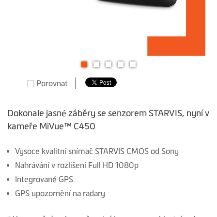
Přeskočit
Porovnat
na
začátek
galerie
Dokonale jasné záběry se senzorem STARVIS, nyní v
s
kameře MiVue™ C450
obrázky
Vysoce kvalitní snímač STARVIS CMOS od Sony
Nahrávání v rozlišení Full HD 1080p
Integrované GPS
GPS upozornění na radary