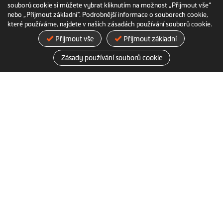
souborů cookie si můžete vybrat kliknutím na možnost „Přijmout vše“
nebo „Přijmout základní“. Podrobnější informace o souborech cookie,
které používáme, najdete v našich zásadách používání souborů cookie.
MiVue™ A50
Přijmout vše
Přijmout základní
Zásady používání souborů cookie
Přizpůsobitelná zadní kamera s
prémiovým senzorem STARVIS
Další informace
O nás
Zprávy
FAQ nakupování
MiTAC Digital Technology Corp.