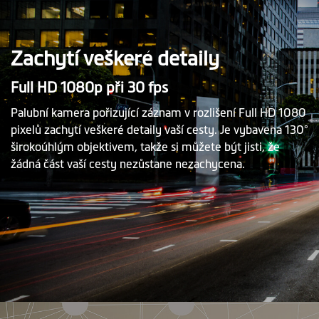
Zachytí veškeré detaily
Full HD 1080p při 30 fps
Palubní kamera pořizující záznam v rozlišení Full HD 1080
pixelů zachytí veškeré detaily vaší cesty. Je vybavena 130°
širokoúhlým objektivem, takže si můžete být jisti, že
žádná část vaší cesty nezůstane nezachycena.