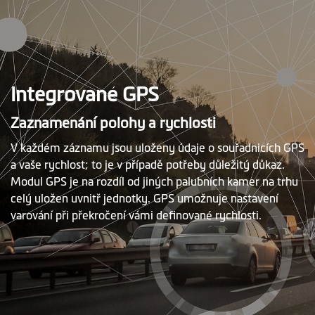
Integrované GPS
Zaznamenání polohy a rychlosti
V každém záznamu jsou uloženy údaje o souřadnicích GPS
a vaše rychlost; to je v případě potřeby důležitý důkaz.
Modul GPS je na rozdíl od jiných palubních kamer na trhu
celý uložen uvnitř jednotky. GPS umožnuje nastavení
varování při překročení vámi definované rychlosti.