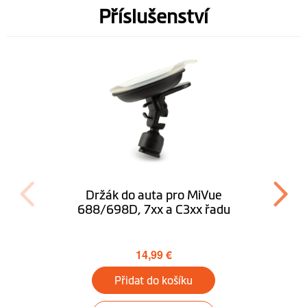
Příslušenství
Držák do auta pro MiVue
688/698D, 7xx a C3xx řadu
14,99 €
Přidat do košíku