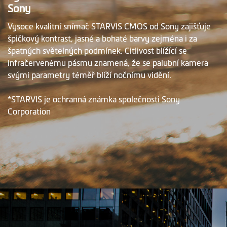
Sony
Vysoce kvalitní snímač STARVIS CMOS od Sony zajišťuje
špičkový kontrast, jasné a bohaté barvy zejména i za
špatných světelných podmínek. Citlivost blížící se
infračervenému pásmu znamená, že se palubní kamera
svými parametry téměř blíží nočnímu vidění.
*STARVIS je ochranná známka společnosti Sony
Corporation