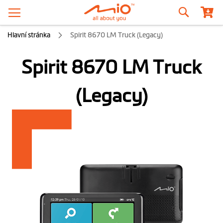
Hledat
Hlavní stránka
Spirit 8670 LM Truck (Legacy)
Spirit 8670 LM Truck
(Legacy)
Přeskočit
na
konec
galerie
s
obrázky