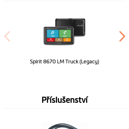
Reproduktor
Výška (mm)
101.5
Šířka (mm)
173.1
Hloubka (mm)
17.7
Hmotnost (gr)
275
Spirit 8670 LM Truck (Legacy)
Bluetooth
Handsfree
Barevný displej
Příslušenství
Software
Doživotní