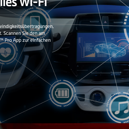
lles Wi-Fi
windigkeitsübertragungen,
t. Scannen Sie den am
 Pro App zur einfachen