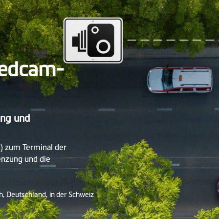
eedcam-
ung und
) zum Terminal der
enzung und die
, Deutschland, in der Schweiz