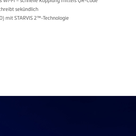
es Wi-Fi – schnelle Kopplung mittels QR-Code
reibt sekündlich
) mit STARVIS 2™-Technologie