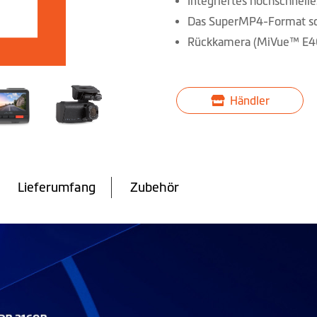
Integriertes hochschnell
Das SuperMP4-Format sch
Rückkamera (MiVue™ E40
Händler
Lieferumfang
Zubehör