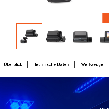
Zum
Anfang
der
Überblick
Technische Daten
Werkzeuge
Bildgalerie
springen