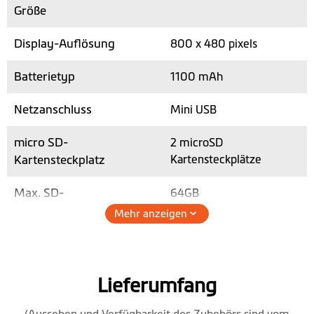
Größe
Display-Auflösung
800 x 480 pixels
Batterietyp
1100 mAh
Netzanschluss
Mini USB
micro SD-
2 microSD
Kartensteckplatz
Kartensteckplätze
Max. SD-
64GB
Kartenspeicherplatz
Mehr anzeigen
Höhe (mm)
101.5
Breite (mm)
173.1
Lieferumfang
Tiefe (mm)
18.7(ohne Kamera)