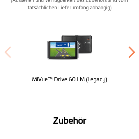
(Aussehen und Verfügbarkeit des Zubehörs sind vom
tatsächlichen Lieferumfang abhängig)
Gewicht (g)
295
Eingebaute Dashcam
Yes
Bildsensor
OV2710(2M)
Videoauflösung
1080p @ 30BpS
Videoformat
.MP4(H.264)
MiVue™ Drive 60 LM (Legacy)
Glasobjektiv und Blende
Glasobjektiv 5G+1R /
F2.0
Sichtfeld
130°
Zubehör
Farbdisplay
G-sensor