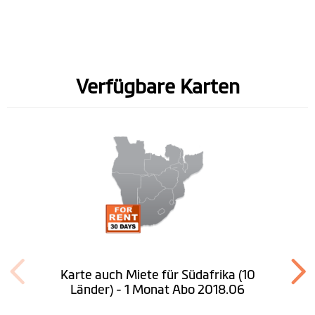
Geschwindigkeitsbegrenzung-
Informationen
Gesprochene Straßennamen
(TTS)
Verfügbare Karten
Spurführung
IQ Routes™
3D-Abzweigungsansicht
LearnMe Pro™
Fußgängermodus
Routenplaner
Karte auch Miete für Südafrika (10
Länder) - 1 Monat Abo 2018.06
In der Nähe