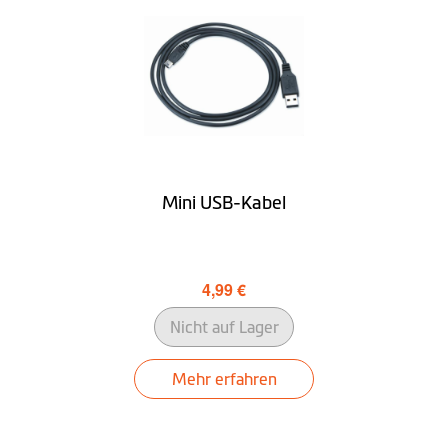
WDR-Aufnahme
Rückkamera
Extra
Deaktivierung der
Geschwindigkeitsanzeigen
in Video-Aufnahmen
Mini USB-Kabel
GPS in Videodatei
integriert
4,99 €
Software
Nicht auf Lager
Lebenslange-Karten-Updates
Mehr erfahren
Lifetime-Radarfallen-Updates