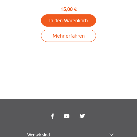
15,00 €
Finde mein Auto
In den Warenkorb
Tunnelführung
Mehr erfahren
LKW-Modus
Extra
PND-Betriebssystem
Windows CE 6.0
Desktop
MiVue Manager
Herunterladen
MioMore
Wer wir sind