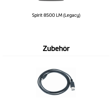
Gewicht (g)
275
Farbdisplay
Spirit 8500 LM (Legacy)
Software
Lebenslange-Karten-Updates
Zubehör
Lifetime-Radarfallen-Updates
Geschwindigkeitsbegrenzung-
Informationen
Gesprochene Straßennamen
(TTS)
Spurführung