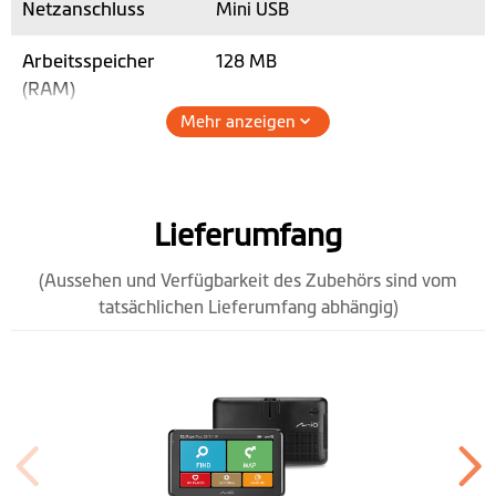
Netzanschluss
Mini USB
Arbeitsspeicher
128 MB
(RAM)
Mehr anzeigen
micro SD-
Kartensteckplatz
Max. SD-
64GB
Lieferumfang
Kartenspeicherplatz
(Aussehen und Verfügbarkeit des Zubehörs sind vom
Lautsprecher
tatsächlichen Lieferumfang abhängig)
Höhe (mm)
101.5
Breite (mm)
173.1
Tiefe (mm)
17.7