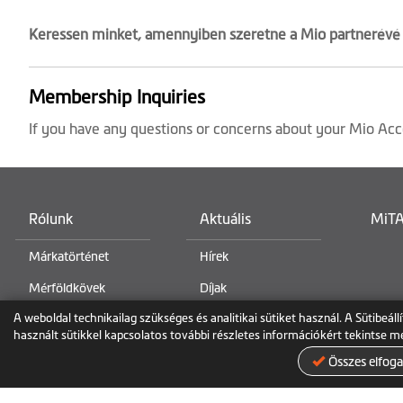
Keressen minket, amennyiben szeretne a Mio partnerévé 
Membership Inquiries
If you have any questions or concerns about your Mio Acco
Rólunk
Aktuális
MiTA
Márkatörténet
Hírek
Mérföldkövek
Díjak
A weboldal technikailag szükséges és analitikai sütiket használ. A Sütibeál
Kapcsolat
használt sütikkel kapcsolatos további részletes információkért tekintse 
Összes elfog
Adatvédelmi nyilatkozat
Védjegy
Használati feltételek