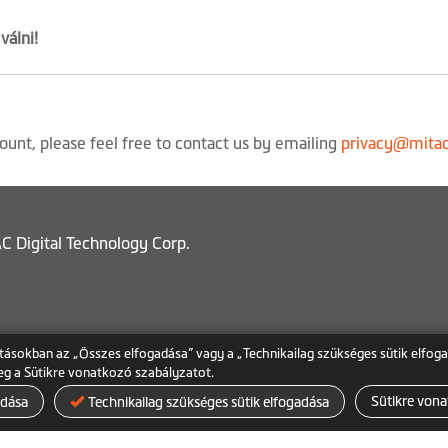
válni!
unt, please feel free to contact us by emailing
privacy@mita
C Digital Technology Corp.
lításokban az „Összes elfogadása” vagy a „Technikailag szükséges sütik elfoga
meg a Sütikre vonatkozó szabályzatot.
Sütikre vona
adása
Technikailag szükséges sütik elfogadása
Sütikre vonatkozó szabályzat