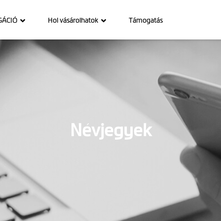
GÁCIÓ
Hol vásárolhatok
Támogatás
Névjegyek