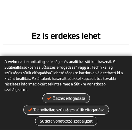
Ez is érdekes lehet
A weboldal technikailag szükséges és analitikai sütiket használ. A
Sütibeállításokban az „Összes elfogadása” vagy a „Technikailag
szükséges sütik elfogadása” lehetőségekre kattintva választható ki a
kívánt beállítás. Az általunk használt sütikkel kapcsolatos további
részletes információkért tekintse meg a Sütikre vonatkozó
szabályzatot.
Összes elfogadása
MiVue™ A50
Technikailag szükséges sütik elfogadása
Sütikre vonatkozó szabályzat
Tökéletesen illeszkedő hátsó kamera,