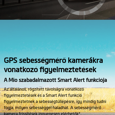
GPS sebességmérő kamerákra
vonatkozó figyelmeztetések
A Mio szabadalmazott Smart Alert funkciója
Az általános, rögzített távolságra vonatkozó
figyelmeztetések és a Smart Alert funkció
figyelmeztetnek a sebességtúllépésre, így mindig tudni
fogja, milyen sebességgel haladhat. A sebességmérő
kamera frissítések ingyenesen elérhetők*.