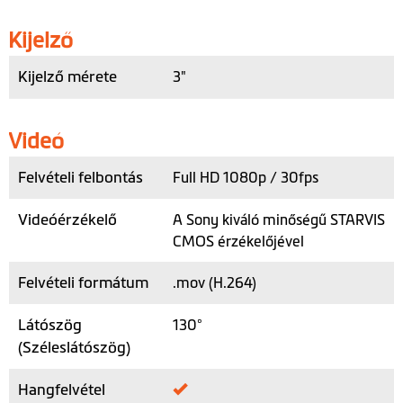
Kijelző
Kijelző mérete
3"
Videó
Felvételi felbontás
Full HD 1080p / 30fps
Videóérzékelő
A Sony kiváló minőségű STARVIS
CMOS érzékelőjével
Felvételi formátum
.mov (H.264)
Látószög
130°
(Széleslátószög)
Hangfelvétel