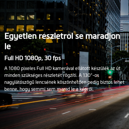
Egyetlen részletről se maradjon
le
Full HD 1080p, 30 fps
A 1080 pixeles Full HD kamerával ellátott készülék az út
minden szükséges részletét rögzíti. A 130°-os
nagylátószögű lencsének köszönhetően pedig biztos lehet
benne, hogy semmi sem marad le a képről.