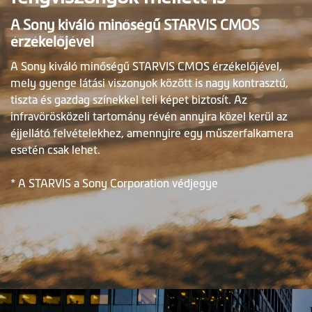
A Sony kiváló minőségű STARVIS CMOS
érzékelőjével
A Sony kiváló minőségű STARVIS CMOS érzékelőjével,
mely gyenge látási viszonyok között is nagy kontrasztú,
tiszta és gazdag színekkel teli képet biztosít. Az
infravörösközeli tartomány révén annyira közel kerül az
éjjellátó felvételekhez, amennyire egy műszerfalkamera
esetén csak lehet.
* A STARVIS a Sony Corporation védjegye