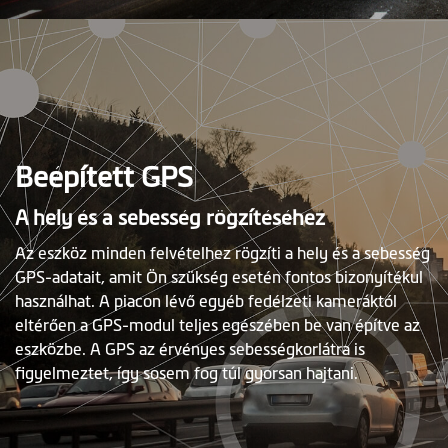
Beépített GPS
A hely és a sebesség rögzítéséhez
Az eszköz minden felvételhez rögzíti a hely és a sebesség
GPS-adatait, amit Ön szükség esetén fontos bizonyítékul
használhat. A piacon lévő egyéb fedélzeti kameráktól
eltérően a GPS-modul teljes egészében be van építve az
eszközbe. A GPS az érvényes sebességkorlátra is
figyelmeztet, így sosem fog túl gyorsan hajtani.