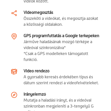
videók között.
Eseményfelvétel
Videómegosztás
Expozíció korrekció
Összeköti a videókat, és megosztja azokat
a közösségi oldalakon.
Fotó üzemmód
(videófelvétel közben is
képes fotókat készíteni)
GPS programfuttatás a Google térképeken
Járműve haladásának mozgó térképe a
Automata
videóval szinkronizálva*
bekapcsolás
*Csak a GPS modelleken támogatott
funkció.
Ütközésérzékelő
Videó rendező
Ingyenes
A gyorsabb keresés érdekében típus és
sebességmérő
dátum szerint rendezi a videofelvételeket.
kamera frissítések
Irányelemző
Gyorshajtás
Mutatja a haladási irányt, és a videóval
figyelmeztetés
szinkronban megjeleníti a 3-tengelyű G