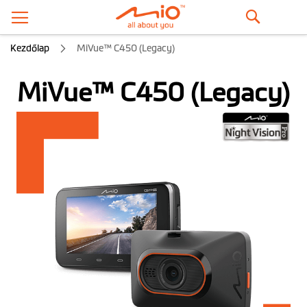
Keresés
Kezdőlap
MiVue™ C450 (Legacy)
MiVue™ C450 (Legacy)
Ugrás
a
képgaléria
végére