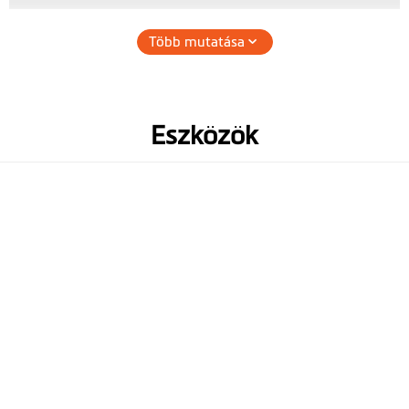
Több mutatása
Hardver
GPS vevő
Eszközök
3 tengelyű G-
szenzor
Memória
(Legfeljebb 128 GB méretű
Class 10 microSD-kártya
ajánlott)
Működési
-10°-től +60° C-ig
hőmérséklet
Akkumulátor
240mAh
Magasság (mm)
87.6