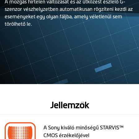
A mozgás hirtelen változását és az ütközést észlelő G-
szenzor vészhelyzetben automatikusan rögzíteni kezdi az
eseményeket egy olyan fáljba, amely véletlenül sem
törölhető le.
Jellemzők
A Sony kiváló minőségű STARVIS™
CMOS érzékelőjével