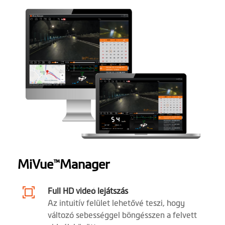
Szélesség (mm)
54
Mélység (mm)
32.1
Súly (gr)
85 g
Mikrofon
1
Hangszóró
1
Szoftver
MiVue
Manager
™
GPS nyomkövetés
1
Sebességmérő
1
Full HD videó lejátszás
kamera
Az intuitív felület lehetővé teszi, hogy
figyelmeztetés
változó sebességgel böngésszen a felvett