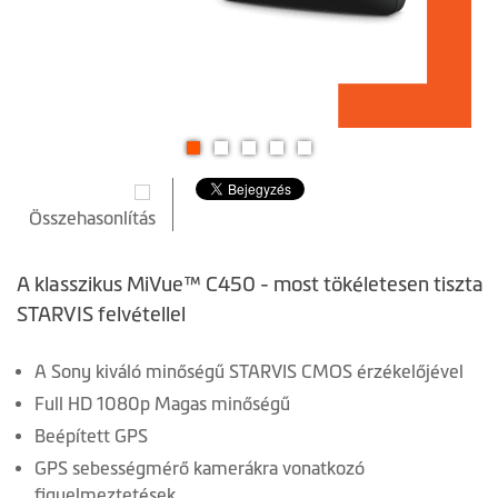
Ugrás
a
Összehasonlítás
képgaléria
elejére
A klasszikus MiVue™ C450 - most tökéletesen tiszta
STARVIS felvétellel
A Sony kiváló minőségű STARVIS CMOS érzékelőjével
Full HD 1080p Magas minőségű
Beépített GPS
GPS sebességmérő kamerákra vonatkozó
figyelmeztetések