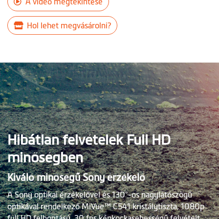
A videó megtekintése
Hol lehet megvásárolni?
Hibátlan felvételek Full HD
minőségben
Kiváló minőségű Sony érzékelő
A Sony optikai érzékelővel és 130°-os nagylátószögű
optikával rendelkező MiVue™ C541 kristálytiszta, 1080p
full HD felbontású, 30 fps képkockasebességű felvételt