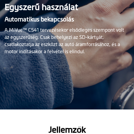
Egyszerű használat
Automatikus bekapcsolás
A MiVue™ C541 tervezésekor elsődleges szempont volt
az egyszerűség. Csak behelyezi az SD-kártyát,
csatlakoztatja az eszközt az autó áramforrásához, és a
motor indításakor a felvétel is elindul.
Jellemzők