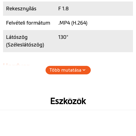
Rekesznyílás
F 1.8
Felvételi formátum
.MP4 (H.264)
Látószög
130°
(Széleslátószög)
Hardver
Több mutatása
3 tengelyű G-
szenzor
Eszközök
Memória
microSD, 128 GB-ig
Működési
-10°-től +60° C-ig
hőmérséklet