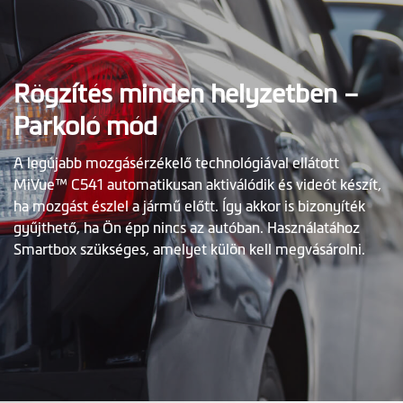
Rögzítés minden helyzetben –
Parkoló mód
A legújabb mozgásérzékelő technológiával ellátott
MiVue™ C541 automatikusan aktiválódik és videót készít,
ha mozgást észlel a jármű előtt. Így akkor is bizonyíték
gyűjthető, ha Ön épp nincs az autóban. Használatához
Smartbox szükséges, amelyet külön kell megvásárolni.