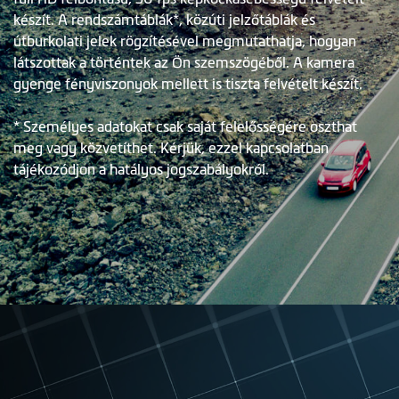
készít. A rendszámtáblák*, közúti jelzőtáblák és
útburkolati jelek rögzítésével megmutathatja, hogyan
látszottak a történtek az Ön szemszögéből. A kamera
gyenge fényviszonyok mellett is tiszta felvételt készít.
* Személyes adatokat csak saját felelősségére oszthat
meg vagy közvetíthet. Kérjük, ezzel kapcsolatban
tájékozódjon a hatályos jogszabályokról.