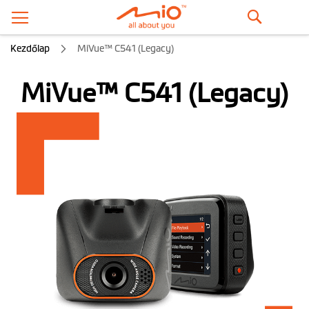
Keresés
Kezdőlap
MiVue™ C541 (Legacy)
MiVue™ C541 (Legacy)
Ugrás
a
képgaléria
végére