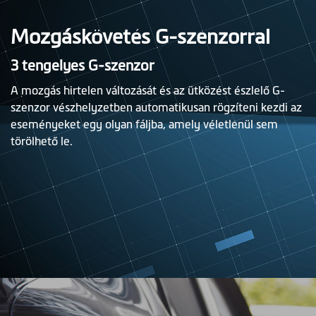
Mozgáskövetés G-szenzorral
3 tengelyes G-szenzor
A mozgás hirtelen változását és az ütközést észlelő G-
szenzor vészhelyzetben automatikusan rögzíteni kezdi az
eseményeket egy olyan fáljba, amely véletlenül sem
törölhető le.