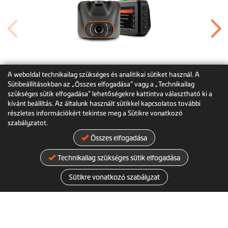
MiVue™ C541 (Legacy)
A weboldal technikailag szükséges és analitikai sütiket használ. A
Sütibeállításokban az „Összes elfogadása” vagy a „Technikailag
szükséges sütik elfogadása” lehetőségekre kattintva választható ki a
kívánt beállítás. Az általunk használt sütikkel kapcsolatos további
részletes információkért tekintse meg a Sütikre vonatkozó
szabályzatot.
Ez is érdekes lehet
Összes elfogadása
Technikailag szükséges sütik elfogadása
Sütikre vonatkozó szabályzat