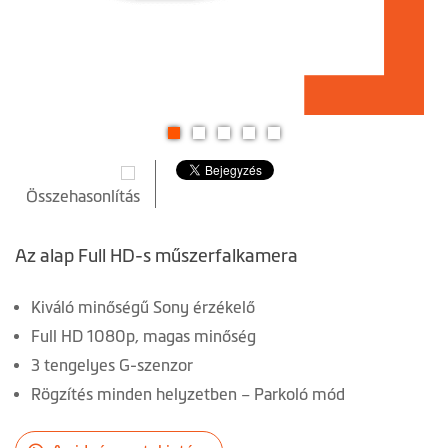
Ugrás
a
Összehasonlítás
képgaléria
elejére
Az alap Full HD-s műszerfalkamera
Kiváló minőségű Sony érzékelő
Full HD 1080p, magas minőség
3 tengelyes G-szenzor
Rögzítés minden helyzetben – Parkoló mód