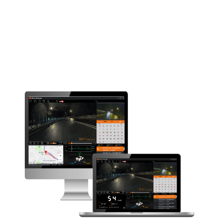
Akkumulátor
240mAh
Magasság (mm)
62.2
Szélesség (mm)
51
Mélység (mm)
36.9
Súly (gr)
65
Forgatható tartó
Hátsó kamera
Opcionális
Támogatás a Mio
Opcionális
SmartBox Hardwire
Kithez