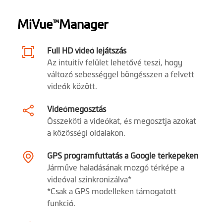
Szoftver
MiVue
Manager
HUD kijelző
™
üzemmód
Full HD videó lejátszás
Parkolási mód
Az intuitív felület lehetővé teszi, hogy
változó sebességgel böngésszen a felvett
Eseményfelvétel
videók között.
Expozíció korrekció
Videómegosztás
Összeköti a videókat, és megosztja azokat
Fotó üzemmód
a közösségi oldalakon.
Automata
GPS programfuttatás a Google térképeken
bekapcsolás
Járműve haladásának mozgó térképe a
videóval szinkronizálva*
Desktop
MiVue™ Manager
*Csak a GPS modelleken támogatott
funkció.