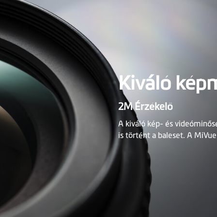
Kiváló kép
2M Érzékelő
A kiváló kép- és videóminő
is történt a baleset. A MiVue