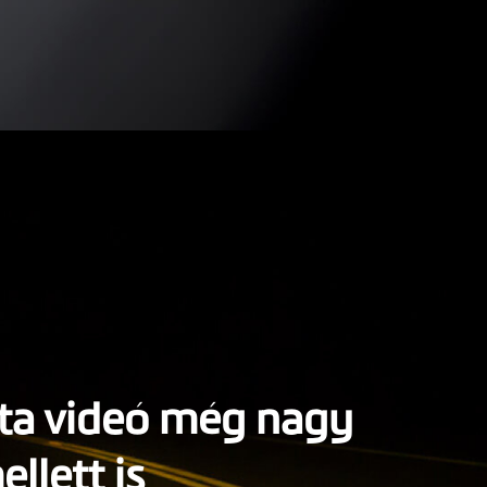
zta videó még nagy
llett is