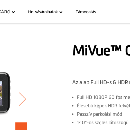
GÁCIÓ
Hol vásárolhatok
Támogatás
MiVue™ C
Az alap Full HD-s & HD
Full HD 1080P 60 fps mel
Élesebb képek HDR felvét
Passzív parkolási mód
140°-os széles látószögű 