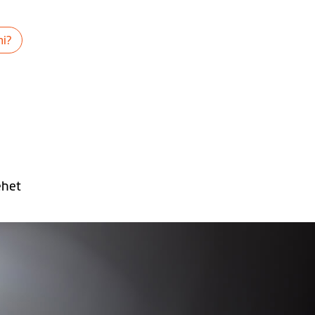
ni?
ehet