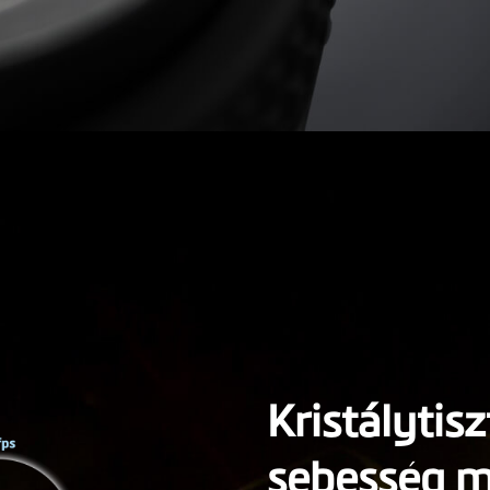
Kristálytis
sebesség me