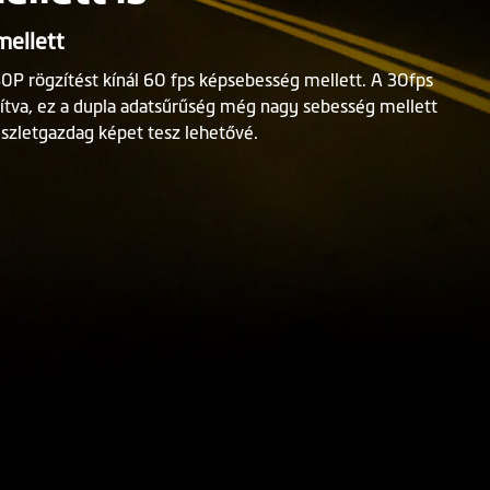
mellett
P rögzítést kínál 60 fps képsebesség mellett. A 30fps
tva, ez a dupla adatsűrűség még nagy sebesség mellett
észletgazdag képet tesz lehetővé.