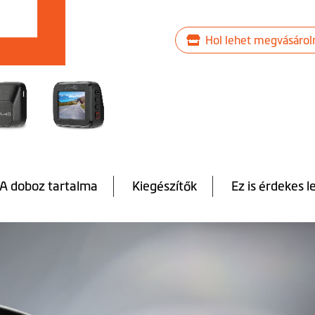
Hol lehet megvásárol
A doboz tartalma
Kiegészítők
Ez is érdekes l