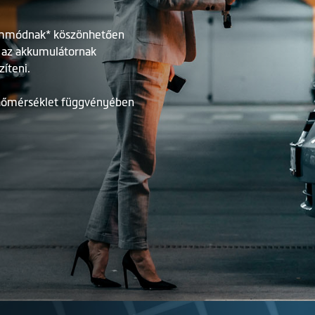
üzemmódnak* köszönhetően
és az akkumulátornak
zíteni.
a hőmérséklet függvényében