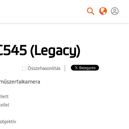
Keresés
Keresés
545 (Legacy)
Összehasonlítás
R műszerfalkamera
lett
ellel
objektív