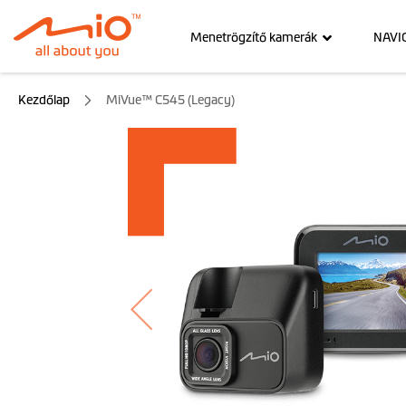
Menetrögzítő kamerák
NAVI
Kezdőlap
MiVue™ C545 (Legacy)
Ugrás
a
képgaléria
végére