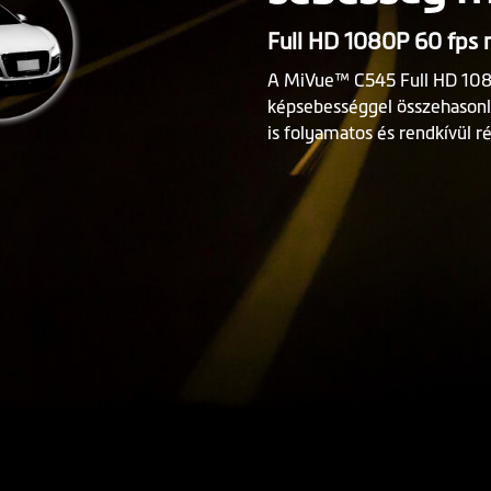
Full HD 1080P 60 fps 
A MiVue™ C545 Full HD 1080
képsebességgel összehasonlí
is folyamatos és rendkívül r