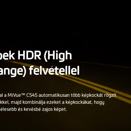
pek HDR (High
ge) felvétellel
al a MiVue™ C545 automatikusan több képkockát rögzít
kkel, majd kombinálja ezeket a képkockákat, hogy
élesebb és kevésbé zajos képet.