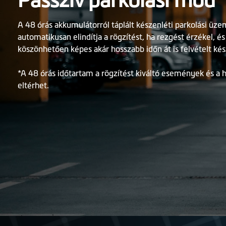
A 48 órás akkumulátorról táplált készenléti parkolási 
automatikusan elindítja a rögzítést, ha rezgést érzékel, 
köszönhetően képes akár hosszabb időn át is felvételt kés
*A 48 órás időtartam a rögzítést kiváltó események és 
eltérhet.