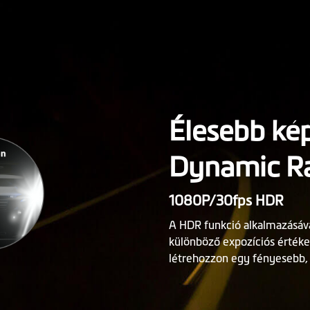
Élesebb ké
Dynamic Ran
1080P/30fps HDR
A HDR funkció alkalmazásáv
különböző expozíciós értéke
létrehozzon egy fényesebb, 