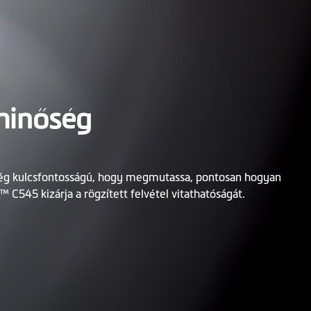
minőség
ség kulcsfontosságú, hogy megmutassa, pontosan hogyan
™ C545 kizárja a rögzített felvétel vitathatóságát.