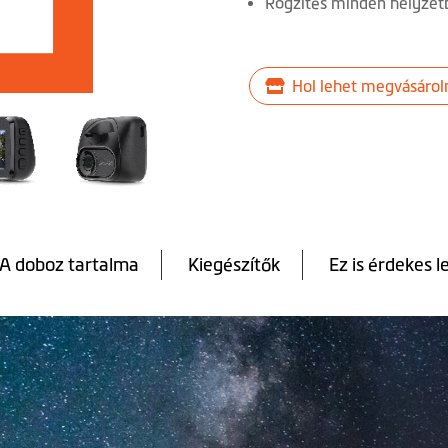
Rögzítés minden helyzet
Hol lehet megvásárol
A doboz tartalma
Kiegészítők
Ez is érdekes l