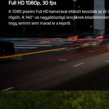
Full HD 1080p, 30 fps
A 1080 pixeles Full HD kamerával ellátott készülék az út
rögzíti. A 140°-os nagylátószögű lencsének köszönhetően
hogy semmi sem marad le a képről.