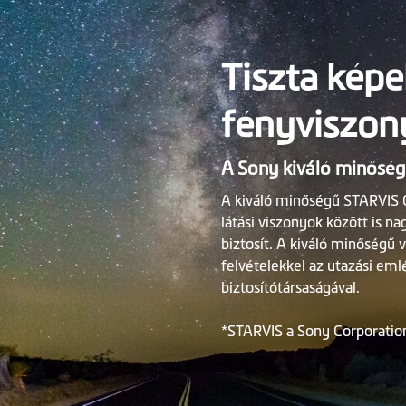
Tiszta kép
fényviszony
A Sony kiváló minősé
A kiváló minőségű STARVIS
látási viszonyok között is na
biztosít. A kiváló minőségű 
felvételekkel az utazási em
biztosítótársaságával.
*STARVIS a Sony Corporatio