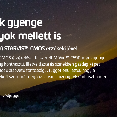
ek gyenge
ok mellett is
gű STARVIS™ CMOS érzékelőjével
 CMOS érzékelővel felszerelt MiVue™ C590 még gyenge
gy kontrasztú, illetve tiszta és színekben gazdag képet
videó alapvető fontosságú, függetlenül attól, hogy a
lékeit szeretné megőrizni, vagy bizonyítékként osztja meg
n védjegye