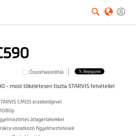
Keresés
Keresés
C590
Összehasonlítás
 - most tökéletesen tiszta STARVIS felvétellel
STARVIS CMOS érzékelőjével
 1080p
yelmeztetés átlagértékekkel
ákra vonatkozó figyelmeztetések