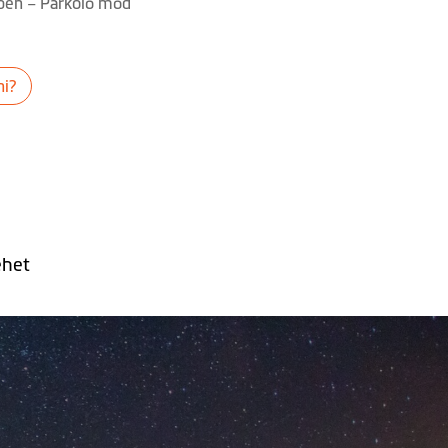
ben – Parkoló mód
ni?
ehet