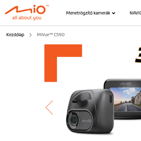
Menetrögzítő kamerák
NAVI
Kezdőlap
MiVue™ C590
Ugrás
a
képgaléria
végére