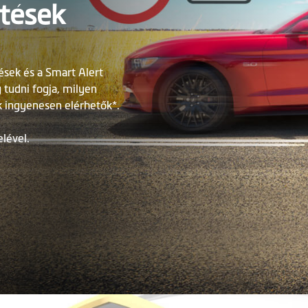
tések
ések és a Smart Alert
 tudni fogja, milyen
k ingyenesen elérhetők*.
lével.