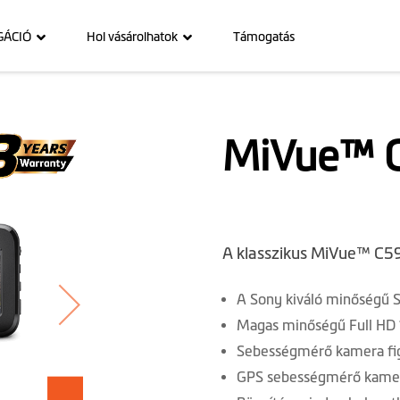
GÁCIÓ
Hol vásárolhatok
Támogatás
MiVue™ 
A klasszikus MiVue™ C590
A Sony kiváló minőségű 
Magas minőségű Full HD
Sebességmérő kamera fig
GPS sebességmérő kamer