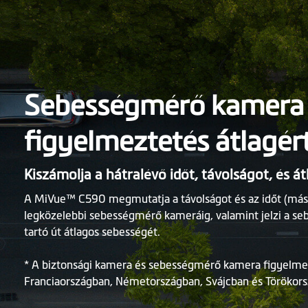
Sebességmérő kamera
figyelmeztetés átlagér
Kiszámolja a hátralévő időt, távolságot, és á
A MiVue™ C590 megmutatja a távolságot és az időt (má
legközelebbi sebességmérő kameráig, valamint jelzi a seb
tartó út átlagos sebességét.
* A biztonsági kamera és sebességmérő kamera figyel
Franciaországban, Németországban, Svájcban és Törökor