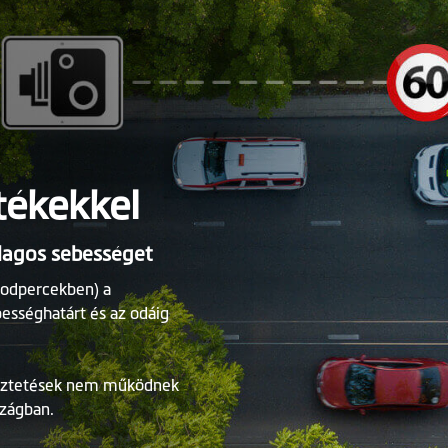
tékekkel
tlagos sebességet
sodpercekben) a
ességhatárt és az odáig
meztetések nem működnek
szágban.