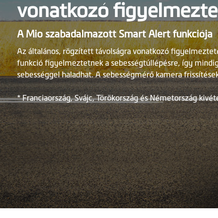
vonatkozó figyelmezte
A Mio szabadalmazott Smart Alert funkciója
Az általános, rögzített távolságra vonatkozó figyelmeztet
funkció figyelmeztetnek a sebességtúllépésre, így mindig
sebességgel haladhat. A sebességmérő kamera frissítése
* Franciaország, Svájc, Törökország és Németország kivéte