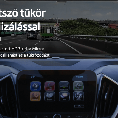
tsző tükör
izálással
l
sztett HDR-rel, a Mirror
sillanást és a tükröződést