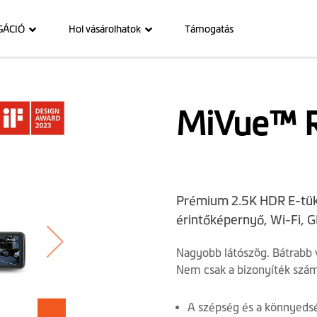
GÁCIÓ
Hol vásárolhatok
Támogatás
MiVue™ R
Prémium 2.5K HDR E-tük
érintőképernyő, Wi-Fi, 
Nagyobb látószög. Bátrabb 
Nem csak a bizonyíték számí
A szépség és a könnyedsé