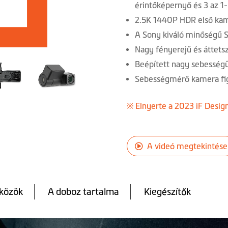
érintőképernyő és 3 az 1
2.5K 1440P HDR első ka
A Sony kiváló minőségű
Nagy fényerejű és áttets
Beépített nagy sebességű
Sebességmérő kamera fig
※ Elnyerte a 2023 iF Design
A videó megtekintése
közök
A doboz tartalma
Kiegészítők