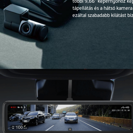
többi 9,66" képernyőhöz képe
tápellátás és a hátsó kamera
ezáltal szabadabb kilátást bi