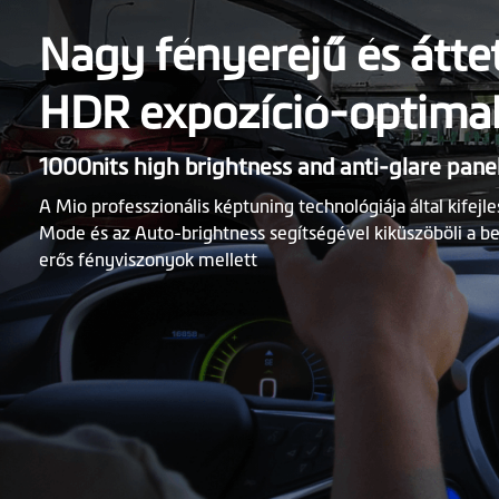
Nagy fényerejű és átte
HDR expozíció-optimal
1000nits high brightness and anti-glare pane
A Mio professzionális képtuning technológiája által kifejle
Mode és az Auto-brightness segítségével kiküszöböli a bec
erős fényviszonyok mellett