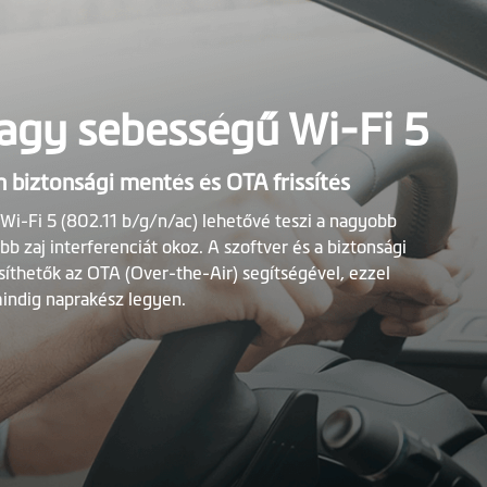
nagy sebességű Wi-Fi 5
n biztonsági mentés és OTA frissítés
Wi-Fi 5 (802.11 b/g/n/ac) lehetővé teszi a nagyobb
bb zaj interferenciát okoz. A szoftver és a biztonsági
íthetők az OTA (Over-the-Air) segítségével, ezzel
mindig naprakész legyen.