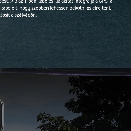
st. A 3 az 1-ben kábeles kialakítás integrálja a GPS, a
 kábeleit, hogy szebben lehessen bekötni és elrejteni,
ztosít a szélvédőn.