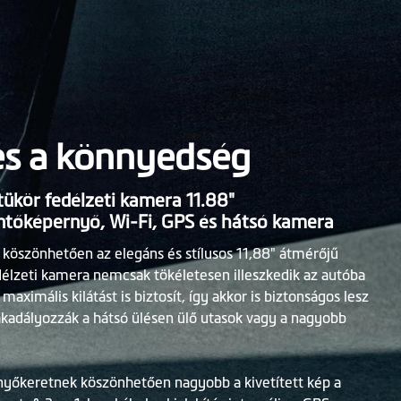
és a könnyedség
kör fedélzeti kamera 11.88"
ntőképernyő, Wi-Fi, GPS és hátsó kamera
 köszönhetően az elegáns és stílusos 11,88" átmérőjű
lzeti kamera nemcsak tökéletesen illeszkedik az autóba
maximális kilátást is biztosít, így akkor is biztonságos lesz
 akadályozzák a hátsó ülésen ülő utasok vagy a nagyobb
nyőkeretnek köszönhetően nagyobb a kivetített kép a