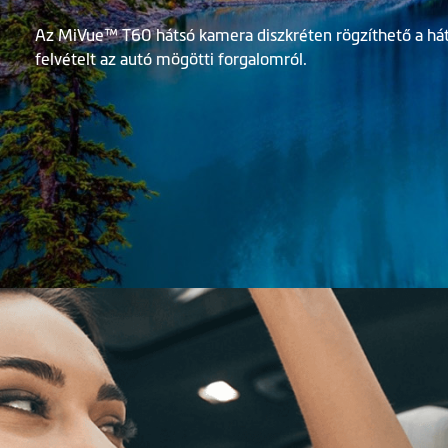
Az MiVue™ T60 hátsó kamera diszkréten rögzíthető a hát
felvételt az autó mögötti forgalomról.