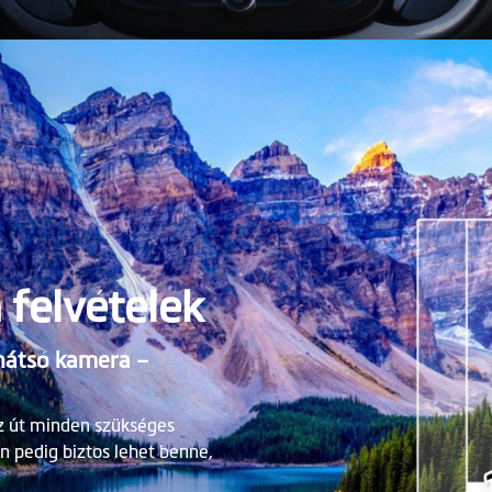
felvételek
hátsó kamera –
az út minden szükséges
n pedig biztos lehet benne,