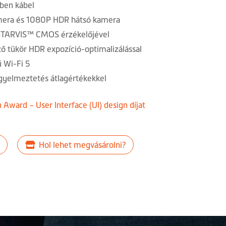
-ben kábel
mera és 1080P HDR hátsó kamera
 STARVIS™ CMOS érzékelőjével
ző tükör HDR expozíció-optimalizálással
 Wi-Fi 5
yelmeztetés átlagértékekkel
 Award – User Interface (UI) design díjat
Hol lehet megvásárolni?