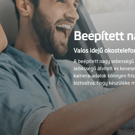
Beépített 
Valós idejű okostelefo
A beépített nagy sebességű 
sebességű átvitelt és kevese
kamera-adatok könnyen friss
biztosítva, hogy készüléke 