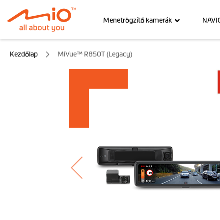
Menetrögzítő kamerák
NAVI
Kezdőlap
MiVue™ R850T (Legacy)
Ugrás
a
képgaléria
végére