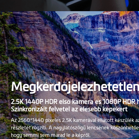
Megkérdőjelezhetetlen 
2.5K 1440P HDR első kamera és 1080P HDR 
Szinkronizált felvétel az élesebb képekért
Az 2560*1440 pixeles 2.5K kamerával ellátott készülék 
részletét rögzíti. A nagylátószögű lencsének köszönhetőe
hogy semmi sem marad le a képről.