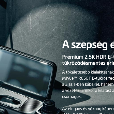
A szépség 
Prémium 2.5K HDR E-tü
tükröződésmentes éri
A tökéletesebb kialakításnak
MiVue™ R850T E-tükrös fedé
a 3 az 1-ben kábellel, hanem 
a vezetés, amikor a kilátást
csomagok.
Az elegáns és vékony képer