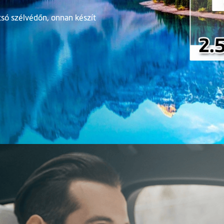
só szélvédőn, onnan készít