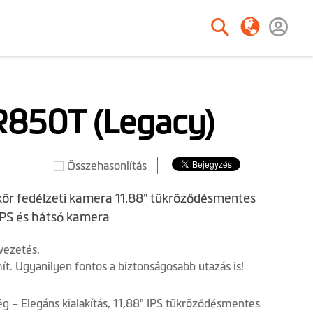
Keresés
Keresés
850T (Legacy)
Összehasonlítás
ör fedélzeti kamera 11.88" tükröződésmentes
GPS és hátsó kamera
vezetés.
t. Ugyanilyen fontos a biztonságosabb utazás is!
g – Elegáns kialakítás, 11,88" IPS tükröződésmentes