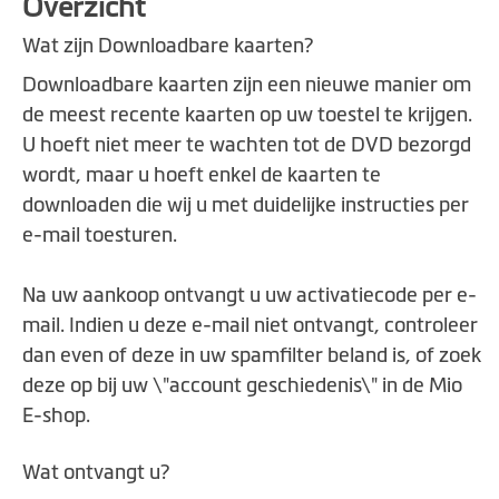
Overzicht
naar
het
Wat zijn Downloadbare kaarten?
begin
Downloadbare kaarten zijn een nieuwe manier om
van
de meest recente kaarten op uw toestel te krijgen.
de
afbeeldingen-
U hoeft niet meer te wachten tot de DVD bezorgd
gallerij
wordt, maar u hoeft enkel de kaarten te
downloaden die wij u met duidelijke instructies per
e-mail toesturen.
Na uw aankoop ontvangt u uw activatiecode per e-
mail. Indien u deze e-mail niet ontvangt, controleer
dan even of deze in uw spamfilter beland is, of zoek
deze op bij uw \"account geschiedenis\" in de Mio
E-shop.
Wat ontvangt u?