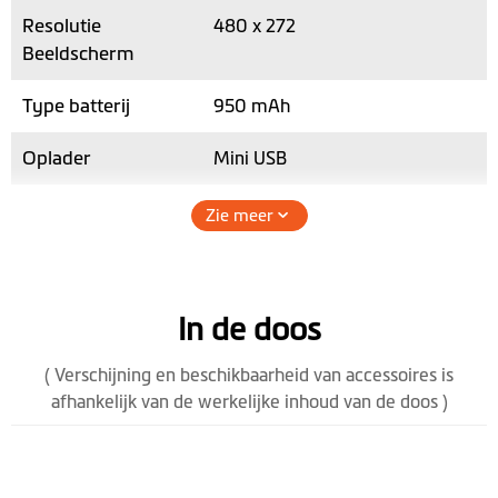
Resolutie
480 x 272
Beeldscherm
Type batterij
950 mAh
Oplader
Mini USB
TMC
Zie meer
AV-in port
Hoogte (mm)
86
In de doos
Breedte (mm)
135.5
( Verschijning en beschikbaarheid van accessoires is
afhankelijk van de werkelijke inhoud van de doos )
Diepte (mm)
12.7
Gewicht (gr)
158