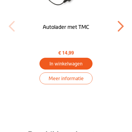
Rijbaanbegeleiding
IQ Routes™
Autolader met TMC
3D Junction Views
LearnMe Pro™
€ 14,99
Voetgangersmodus
In winkelwagen
Trip Planner
Meer informatie
Omgeving
Mijn auto zoeken
Tunnelbegeleiding
Bluetooth®