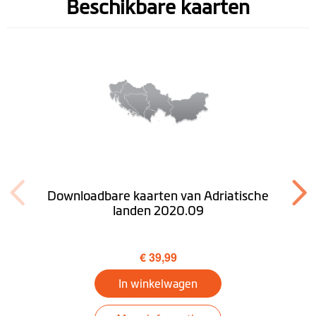
Handsfree
Beschikbare kaarten
telefoneren
Vrachtwagenmodus
( lifetime)
PND-
Windows CE 6.0
besturingssysteem
Desktop
Downloaden MioMore
Downloadbare kaarten van Adriatische
landen 2020.09
€ 39,99
In winkelwagen