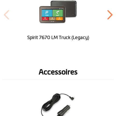
Handsfree d.m.v.
Bluetooth
Kleuren
beeldscherm
Spirit 7670 LM Truck (Legacy)
Software
Lifetime Kaart
Updates
Accessoires
Snelheidslimiet
aanduiding
Voorgelezen
straatnamen (TTS)