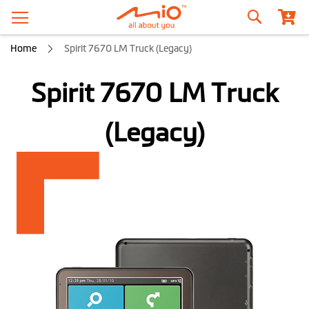
Zoeken
Home
Spirit 7670 LM Truck (Legacy)
Spirit 7670 LM Truck
(Legacy)
Ga
naar
het
einde
van
de
afbeeldingen-
gallerij