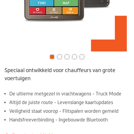
Ga
Speciaal ontwikkeld voor chauffeurs van grote
naar
het
voertuigen
begin
van
De ultieme metgezel in vrachtwagens - Truck Mode
de
Altijd de juiste route - Levenslange kaartupdates
afbeeldingen-
Veiligheid staat voorop - Flitspalen worden gemeld
gallerij
Handsfreeverbinding - Ingebouwde Bluetooth