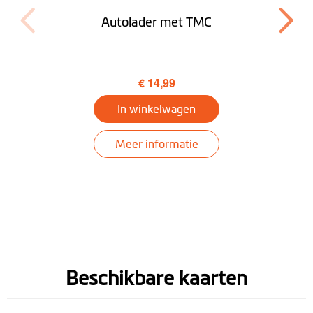
Autolader met TMC
3D Junction Views
LearnMe Pro™
€ 14,99
Voetgangersmodus
In winkelwagen
Trip Planner
Meer informatie
Omgeving
Mijn auto zoeken
Tunnelbegeleiding
Bluetooth®
Handsfree
Beschikbare kaarten
telefoneren