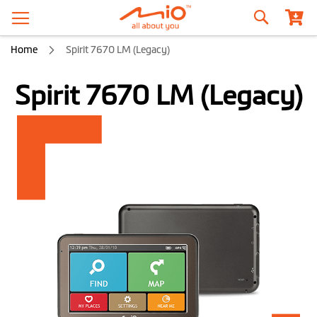
Zoeken
Home
Spirit 7670 LM (Legacy)
Spirit 7670 LM (Legacy)
Ga
naar
het
einde
van
de
afbeeldingen-
gallerij