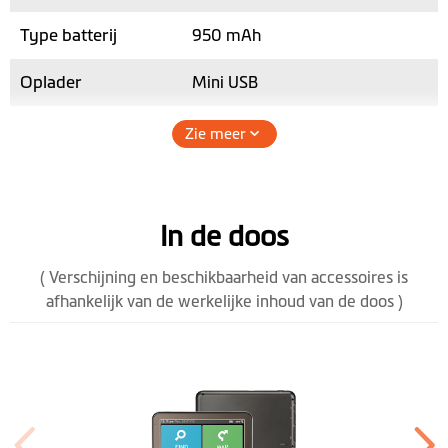
Type batterij
950 mAh
Oplader
Mini USB
TMC
Zie meer
AV-in port
Hoogte (mm)
86
In de doos
Breedte (mm)
135.5
( Verschijning en beschikbaarheid van accessoires is
afhankelijk van de werkelijke inhoud van de doos )
Diepte (mm)
12.7
Gewicht (gr)
158
Handsfree d.m.v.
Bluetooth