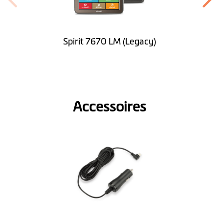
Kleuren
beeldscherm
Spirit 7670 LM (Legacy)
Software
Lifetime Kaart
Updates
Accessoires
Snelheidslimiet
aanduiding
Voorgelezen
straatnamen (TTS)
Rijbaanbegeleiding
IQ Routes™