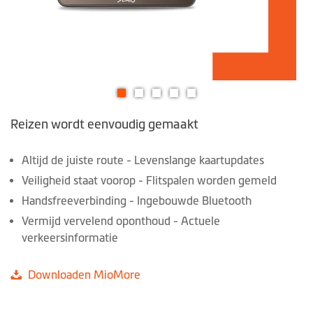
Ga
Reizen wordt eenvoudig gemaakt
naar
het
begin
Altijd de juiste route - Levenslange kaartupdates
van
Veiligheid staat voorop - Flitspalen worden gemeld
de
Handsfreeverbinding - Ingebouwde Bluetooth
afbeeldingen-
Vermijd vervelend oponthoud - Actuele
gallerij
verkeersinformatie
Downloaden MioMore