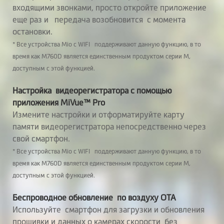
приложение
входящими звонками, просто откройте приложение
еще раз и передача возобновится с момента
Приложение для
MiVue™ Manager
остановки.
компьютера
* Все устройства Mio с WIFI поддерживают данную функцию, в то
время как M760D является единственным продуктом серии M,
Обновления по
доступным с этой функцией.
воздуху OTA
Настройка видеорегистратора с помощью
приложения MiVue™ Pro
Измените настройки и отформатируйте карту
памяти видеорегистратора непосредственно через
свой смартфон.
* Все устройства Mio с WIFI поддерживают данную функцию, в то
время как M760D является единственным продуктом серии M,
доступным с этой функцией.
Беспроводное обновление по воздуху ОТА
Используйте смартфон для загрузки и обновления
прошивки и данных о камерах скорости без