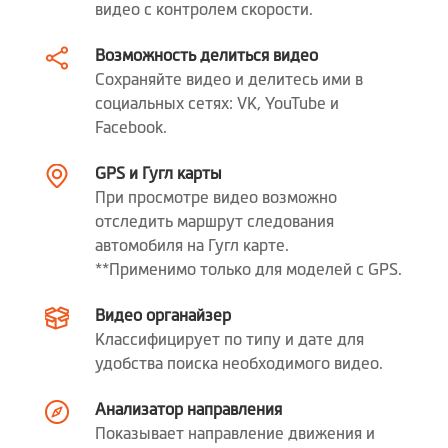
Питание
видео с контролем скорости.
Автомобильный адаптер
(эффективная мощность 5В/2А)
Возможность делиться видео
Порты и разъемы
Сохраняйте видео и делитесь ими в
Разъем питания / mini USB
социальных сетях: VK, YouTube и
высота (mm)
85.6
Facebook.
Ширина (mm)
GPS и Гугл карты
54.7
При просмотре видео возможно
глубина (mm)
36.1
отследить маршрут следования
автомобиля на Гугл карте.
вес (гр)
86.1
**Применимо только для моделей с GPS.
Микрофон
Видео органайзер
Классифицирует по типу и дате для
Динамик
удобства поиска необходимого видео.
Поддержка задней
Да (опционально)
Анализатор направления
камеры
Показывает направление движения и