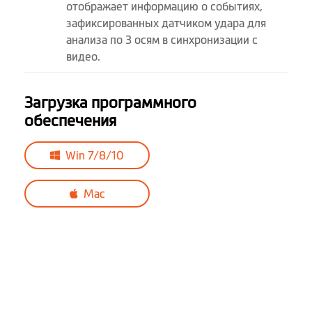
отображает информацию о событиях,
Поддержка Mio
Да (опционально)
зафиксированных датчиком удара для
SmartBox Hardwire
анализа по 3 осям в синхронизации с
видео.
Kit
Загрузка программного
Программное обеспечение
обеспечения
Голосовые
оповещения
Win 7/8/10
GPS-трекинг
Mac
Предупреждение
о камерах
контроля скорости
База камер
пользователя