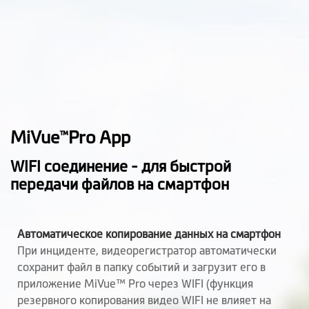
Датчик усталости
ECO режим
Режим парковки
(необходимо устройство
SmartBox)
Расширенный
MiVue
Pro App
™
динамический
диапазон (WDR)
WIFI соединение - для быстрой
передачи файлов на смартфон
Запись по датчику
удара
Автоматическое копирование данных на смартфон
Регулировка
При инциденте, видеорегистратор автоматически
экспозиции (EV)
сохранит файл в папку событий и загрузит его в
приложение MiVue™ Pro через WIFI (функция
GPS координаты
резервного копирования видео WIFI не влияет на