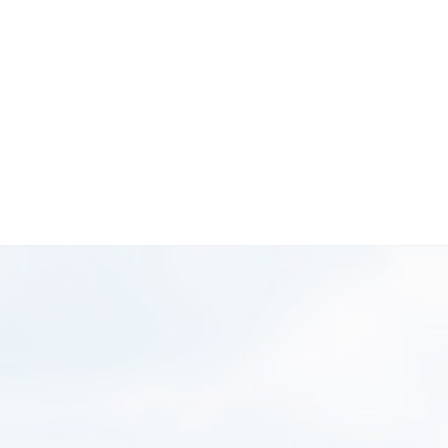
Stop and Go
Система контроля
полосы движения
Система контроля
приближения к
объекту
Круиз контроль
скорости
HUD – хранитель
экрана
Напоминание о
включении фар