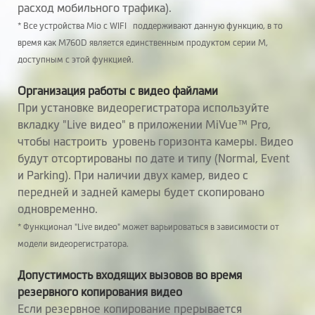
фото
расход мобильного трафика).
* Все устройства Mio с WIFI поддерживают данную функцию, в то
Штамп в видео
время как M760D является единственным продуктом серии M,
доступным с этой функцией.
Фоторежим
Организация работы с видео файлами
Авто-включение
При установке видеорегистратора используйте
вкладку "Live видео" в приложении MiVue™ Pro,
Вручную
чтобы настроить уровень горизонта камеры. Видео
будут отсортированы по дате и типу (Normal, Event
По датчику
и Parking). При наличии двух камер, видео с
движения
передней и задней камеры будет скопировано
одновременно.
Возможность
* Функционал "Live видео" может варьироваться в зависимости от
делать фото во
модели видеорегистратора.
время записи
видео
Допустимость входящих вызовов во время
резервного копирования видео
Мобильное
MiVue™ Pro
Если резервное копирование прерывается