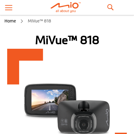
Поиск
Home
MiVue™ 818
MiVue™ 818
Пропустить
и
перейти
к
галереям
изображений