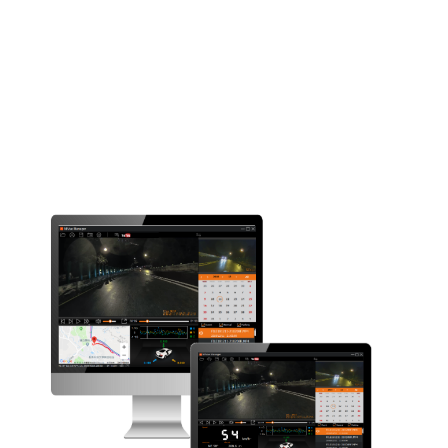
Запись звука
Ночной режим
3DNR
Аппаратное обеспечение
WIFI
GPS
G-сенсор
Память
microSD до 256 Гб.
Рекомендуется карта классом
10 и выше