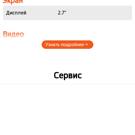
Экран
Дисплей
2.7"
Видео
Узнать подробнее
Разрешение
Full HD 1920x1080 60 к/с
записи
Full HD 1920x1080 30 к/с
HDR-1920x1080 30 к/с
1280x720p 30 к/с
Сервис
Видео сенсор
2.0 M
Апертура
F1.8
Формат записи
MP4 (H.264)
Угол обзора
150°