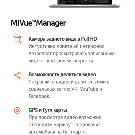
Рабочие
от -10 до +60 °C
температуры
MiVue
Manager
™
Относительная
5% - 85%
влажность
эксплуатации
Камера заднего вида в Full HD
Интуитивно понятный интерфейс
Аккумулятор
позволяет просматривать записанные
видео с контролем скорости.
Питание
Автомобильный адаптер
(эффективная мощность 5В/2А)
Возможность делиться видео
Сохраняйте видео и делитесь ими в
Порты и разъемы
Разъем питания / mini USB
социальных сетях: VK, YouTube и
Facebook.
высота (mm)
62.3
GPS и Гугл карты
Ширина (mm)
87.5
При просмотре видео возможно
отследить маршрут следования
глубина (mm)
42
автомобиля на Гугл карте.