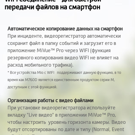
Вручную
передачи файлов на смартфон
По датчику
движения
Автоматическое копирование данных на смартфон
При инциденте, видеорегистратор автоматически
Возможность
сохранит файл в папку событий и загрузит его в
делать фото во
приложение MiVue™ Pro через WIFI (функция
время записи
резервного копирования видео WIFI не влияет на
видео
расход мобильного трафика).
* Все устройства Mio с WIFI поддерживают данную функцию, в то
Мобильное
MiVue™ Pro
время как M760D является единственным продуктом серии M,
приложение
доступным с этой функцией.
Приложение для
MiVue™ Manager
Организация работы с видео файлами
компьютера
При установке видеорегистратора используйте
вкладку "Live видео" в приложении MiVue™ Pro,
Обновления по
чтобы настроить уровень горизонта камеры. Видео
воздуху OTA
будут отсортированы по дате и типу (Normal, Event