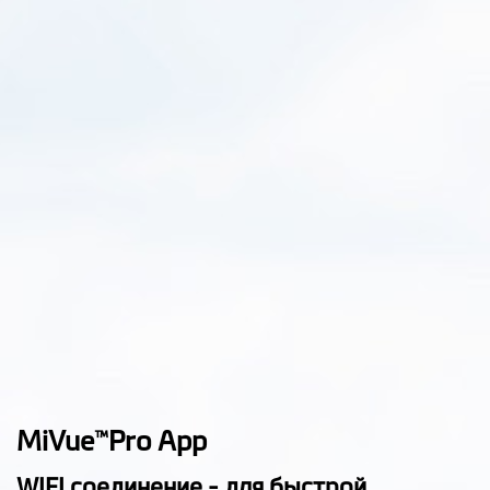
Расширенный
динамический
диапазон (WDR)
Запись по датчику
удара
Регулировка
экспозиции (EV)
GPS координаты
фото
Штамп в видео
Фоторежим
MiVue
Pro App
™
Авто-включение
WIFI соединение - для быстрой