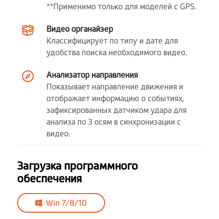
**Применимо только для моделей с GPS.
вес (гр)
101.9
Видео органайзер
Микрофон
Классифицирует по типу и дате для
удобства поиска необходимого видео.
Динамик
Анализатор направления
Поддержка задней
Да (опционально)
Показывает направление движения и
камеры
отображает информацию о событиях,
зафиксированных датчиком удара для
Поддержка Mio
Да (опционально)
анализа по 3 осям в синхронизации с
SmartBox Hardwire
видео.
Kit
Загрузка программного
Программное обеспечение
обеспечения
Голосовые
Win 7/8/10
оповещения