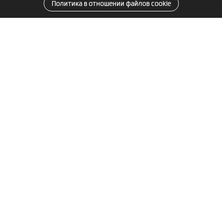
Политика в отношении файлов cookie
Комплект поставки
(Внешний вид и наличие принадлежностей зависит от
фактического содержимого упаковки)
MiVue™ 826