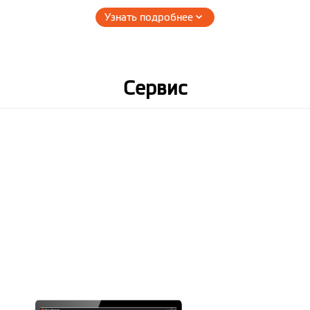
Узнать подробнее
Аппаратное обеспечение
Память
microSD, до 32 ГБ.
Сервис
Рекомендуются карты классом
6 и выше
Рабочие
от -10 до +60 °C
температуры
Относительная
5% - 85%
влажность
эксплуатации
Аккумулятор
Питание
Автомобильный адаптер
(эффективная мощность 5В/1А)