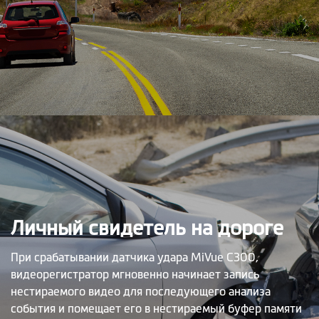
Личный свидетель на дороге
При срабатывании датчика удара MiVue C300,
видеорегистратор мгновенно начинает запись
нестираемого видео для последующего анализа
события и помещает его в нестираемый буфер памяти