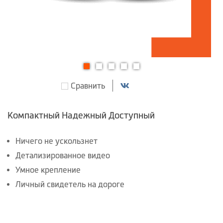
Перейти
Сравнить
к
началу
галереи
Компактный Надежный Доступный
изображений
Ничего не ускользнет
Детализированное видео
Умное крепление
Личный свидетель на дороге