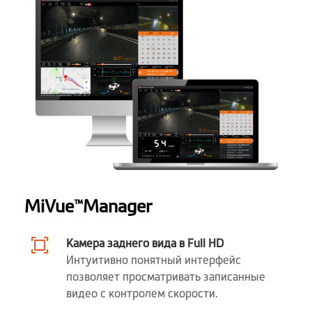
Порты и разъемы
Разъем питания / USB
высота (mm)
65
Ширина (mm)
65
глубина (mm)
33
вес (гр)
62
Программное обеспечение
MiVue
Manager
™
Фоторежим
Камера заднего вида в Full HD
Интуитивно понятный интерфейс
Вручную
позволяет просматривать записанные
видео с контролем скорости.
Автоматически