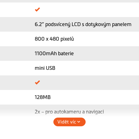
6.2” podsvícený LCD s dotykovým panelem
800 x 480 pixelů
1100mAh baterie
mini USB
128MB
2x – pro autokameru a navigaci
Vidět víc
64GB