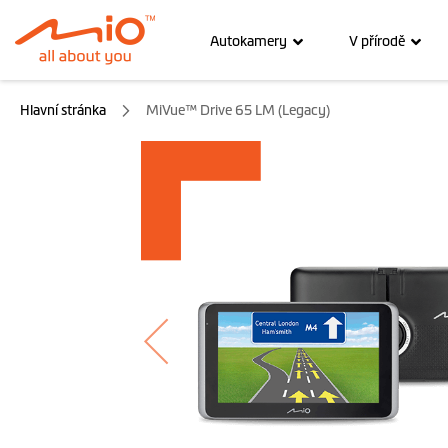
Autokamery
V přírodě
Hlavní stránka
MiVue™ Drive 65 LM (Legacy)
Přeskočit
na
konec
galerie
s
obrázky