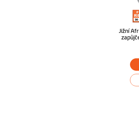
Najdi mé auto
Průvodce tunely
Jižní Af
zapůjče
Hands-free Bluetooth® hovory
Režim Truck/karavan
Operační systém navigace
Desktop aplikace