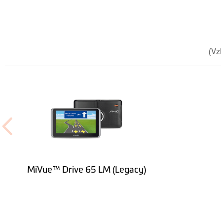
Reproduktor
Výška (mm)
Šířka (mm)
(Vz
Hloubka (mm)
Hmotnost (gr)
Bluetooth Handsfree
Zabudovaná autokamera
Senzor obrazu
MiVue™ Drive 65 LM (Legacy)
Rozlišení videa
Formát videa