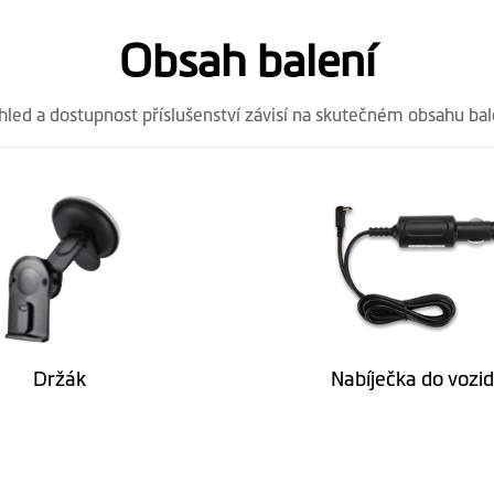
Obsah balení
101.5
173.1
hled a dostupnost příslušenství závisí na skutečném obsahu bal
18.7 (bez kamery)
295
AR0330(3M)
Držák
Nabíječka do vozid
1080p při 30 s/s / 1296p při 30 s/s
.MP4(H.264)