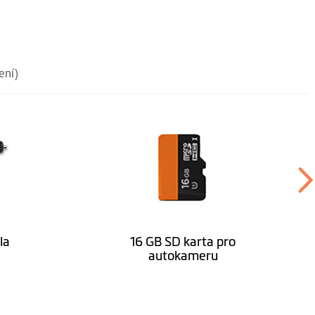
ení)
la
16 GB SD karta pro
autokameru