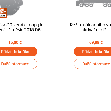
rika (10 zemí) : mapy k
Režim nákladního vo
ní - 1 měsíc 2018.06
aktivační klíč
15,00 €
69,99 €
Volitelně
Přidat do košíku
Přidat do košíku
Windows CE 6.0
Další informace
Další informace
MiVue Manager
Stáhnout MioMore