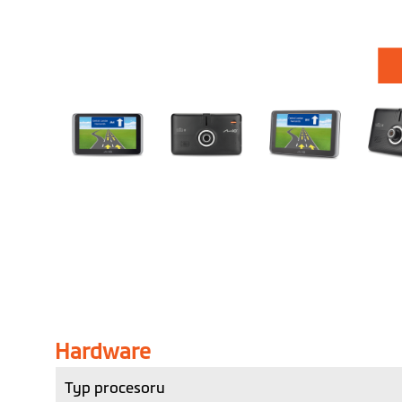
Přeskočit
na
začátek
galerie
s
obrázky
Hardware
Typ procesoru