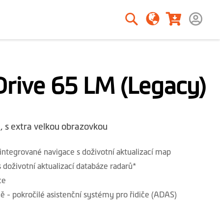
Hledat
Hledat
rive 65 LM (Legacy)
, s extra velkou obrazovkou
integrované navigace s doživotní aktualizací map
 doživotní aktualizací databáze radarů*
ce
zdě - pokročilé asistenční systémy pro řidiče (ADAS)