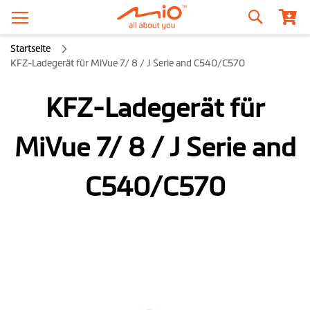
Suche
Startseite
KFZ-Ladegerät für MiVue 7/ 8 / J Serie and C540/C570
KFZ-Ladegerät für
MiVue 7/ 8 / J Serie and
C540/C570
Zum
Ende
der
Bildgalerie
springen