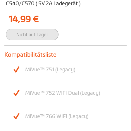
der
C540/C570 ( 5V 2A Ladegerät )
Bildgalerie
14,99 €
springen
Nicht auf Lager
Kompatibilitätsliste
MiVue™ 751 (Legacy)
MiVue™ 752 WIFI Dual (Legacy)
MiVue™ 766 WIFI (Legacy)