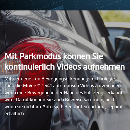
Mit Parkmodus können Sie
kontinuierlich Videos aufnehmen
Mit der neuesten Bewegungserkennungstechnologie
kann die MiVue™ C541 automatisch Videos aufzeichnen,
wenn eine Bewegung in der Nähe des Fahrzeugs erkannt
wird. Damit können Sie auch Beweise sammeln, auch
wenn sie nicht im Auto sind. Benötigt Smartbox , separat
erhältlich.