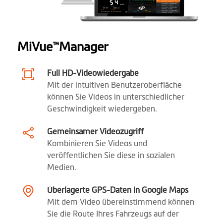
HUD-
Anzeigemodus
MiVue
Manager
™
Parkmodus
Event-
Full HD-Videowiedergabe
Aufzeichnung
Mit der intuitiven Benutzeroberfläche
können Sie Videos in unterschiedlicher
Belichtungswert-
Geschwindigkeit wiedergeben.
Einstellung (EV)
Gemeinsamer Videozugriff
Fotomodus
Kombinieren Sie Videos und
veröffentlichen Sie diese in sozialen
Auto-Einschaltung
Medien.
Desktop
MiVue™ Manager
Überlagerte GPS-Daten in Google Maps
Mit dem Video übereinstimmend können
Sie die Route Ihres Fahrzeugs auf der