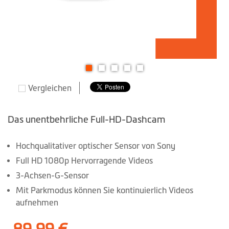
Zum
Vergleichen
Anfang
der
Bildgalerie
Das unentbehrliche Full-HD-Dashcam
springen
Hochqualitativer optischer Sensor von Sony
Full HD 1080p Hervorragende Videos
3-Achsen-G-Sensor
Mit Parkmodus können Sie kontinuierlich Videos
aufnehmen
89,99 €