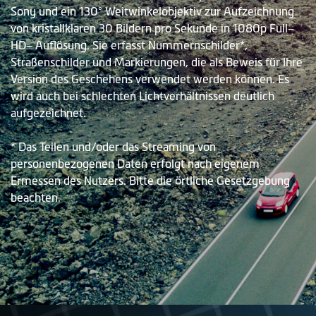
Sony und ein 130° Weitwinkelobjektiv zur Aufzeichnung
von kristallklaren 30 Bildern pro Sekunde in 1080p Full–
HD– Auflösung. Sie erfasst Nummernschilder*,
Straßenschilder und Markierungen, die als Beweis für Ihre
Version des Geschehens verwendet werden können. Es
wird auch bei schlechten Lichtverhältnissen deutlich
aufgezeichnet.
* Das Teilen und/oder das Streaming von
personenbezogenen Daten erfolgt nach eigenem
Ermessen des Nutzers. Bitte die örtliche Gesetzgebung
beachten.