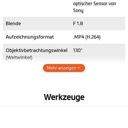
optischer Sensor von
Sony
Blende
F 1.8
Aufzeichnungsformat
.MP4 (H.264)
Objektivbetrachtungswinkel
130°
(Weitwinkel)
Mehr anzeigen
Hardware
3-Achsen-G-Sensor
Werkzeuge
Speicher
microSD, bis zu 128 GB
Betriebstemperatur
-10° to +60° C