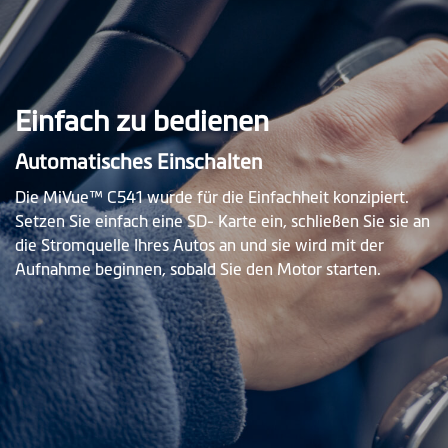
Einfach zu bedienen
Automatisches Einschalten
Die MiVue™ C541 wurde für die Einfachheit konzipiert.
Setzen Sie einfach eine SD- Karte ein, schließen Sie sie an
die Stromquelle Ihres Autos an und sie wird mit der
Aufnahme beginnen, sobald Sie den Motor starten.