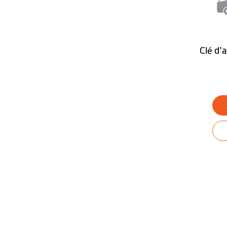
Appel mains libres Bluetooth®
Mode Camion
Clé d’
Système d'exploitation PND
Bureau