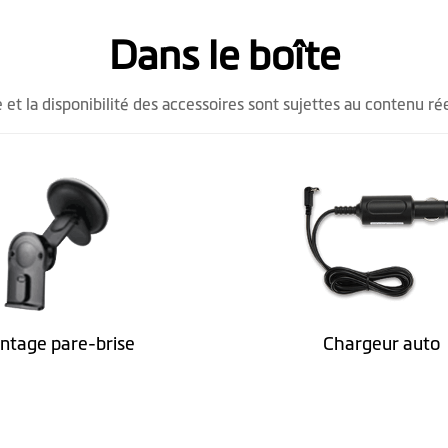
139
Dans le boîte
21.1
207
 et la disponibilité des accessoires sont sujettes au contenu rée
AR0330(3M)
1080p @ 30BpS / 1296p @ 30BpS
.MP4(H.264)
glass 6G+1R / F1.8
ntage pare-brise
Chargeur auto
140°