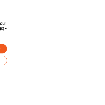
pour
s) - 1
r