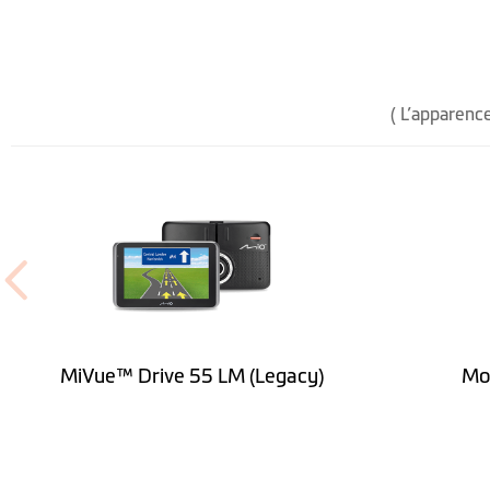
Largeur (mm)
Profondeur (mm)
Poids (g)
( L’apparence
Caméra embarquée intégrée
Capteur d'image
Résolution vidéo
Format vidéo
Lentille en verre et ouverture
MiVue™ Drive 55 LM (Legacy)
Mo
Champ de vision
Affichage en couleur