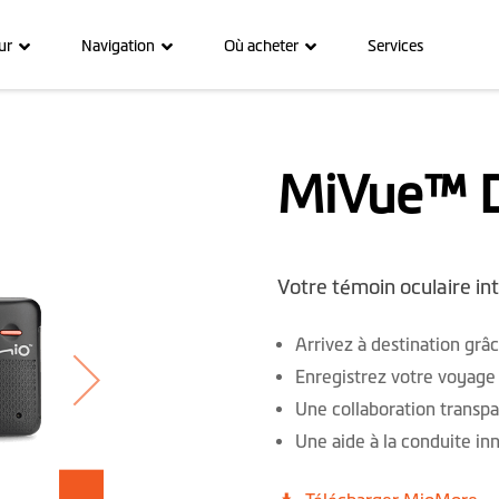
ur
Navigation
Où acheter
Services
MiVue™ D
Votre témoin oculaire i
Arrivez à destination grâc
Enregistrez votre voyag
Une collaboration transp
Une aide à la conduite in