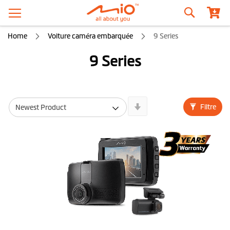
Recherche
Home
Voiture caméra embarquée
9 Series
9 Series
Newest
Filtre
First