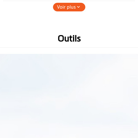
axes
Voir plus
Mémoire
(Recommend U3, V30 or
above micro SD card up to 256
GB)
Outils
Hauteur (mm)
47.7
Largeur (mm)
100
Profondeur (mm)
34
Poids (g)
145g (Main device)
Micro
Caméra arrière
Étanche à l'eau