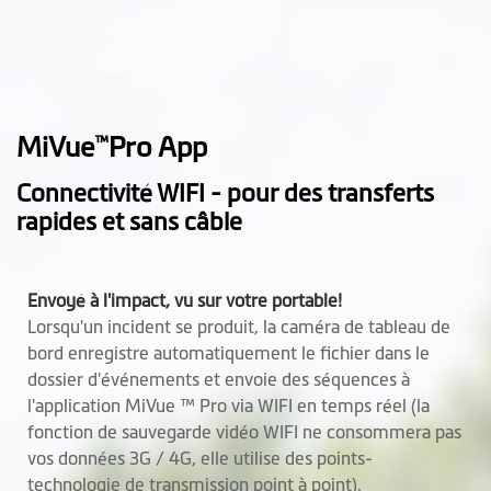
Logiciel
Sauvegarde vidéo
MiVue
Pro App
™
Suivi GPS
Connectivité WIFI - pour des transferts
Enregistrement
rapides et sans câble
d’événement
Mise sous tension
Envoyé à l'impact, vu sur votre portable!
automatique
Lorsqu'un incident se produit, la caméra de tableau de
bord enregistre automatiquement le fichier dans le
Application pour
MiVue™ Pro App
dossier d'événements et envoie des séquences à
smartphone
l'application MiVue ™ Pro via WIFI en temps réel (la
fonction de sauvegarde vidéo WIFI ne consommera pas
Mise à jour OTA
vos données 3G / 4G, elle utilise des points-
technologie de transmission point à point).