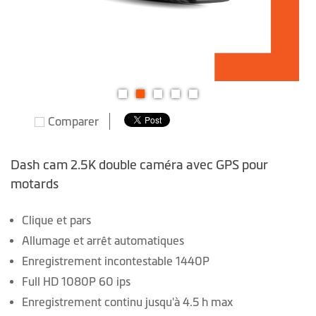
Skip
Comparer
to
the
beginning
Dash cam 2.5K double caméra avec GPS pour
of
motards
the
images
Clique et pars
gallery
Allumage et arrêt automatiques
Enregistrement incontestable 1440P
Full HD 1080P 60 ips
Enregistrement continu jusqu'à 4.5 h max