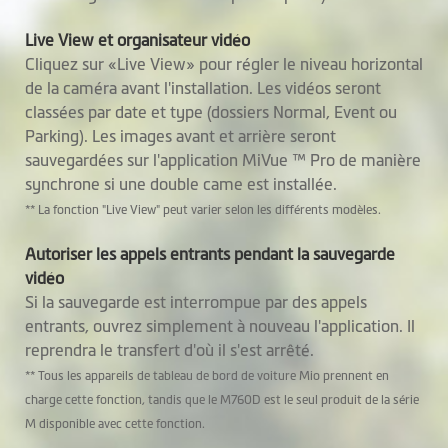
Live View et organisateur vidéo
Cliquez sur «Live View» pour régler le niveau horizontal
de la caméra avant l'installation. Les vidéos seront
classées par date et type (dossiers Normal, Event ou
Parking). Les images avant et arrière seront
sauvegardées sur l'application MiVue ™ Pro de manière
synchrone si une double came est installée.
** La fonction "Live View" peut varier selon les différents modèles.
Autoriser les appels entrants pendant la sauvegarde
vidéo
Si la sauvegarde est interrompue par des appels
entrants, ouvrez simplement à nouveau l'application. Il
reprendra le transfert d'où il s'est arrêté.
** Tous les appareils de tableau de bord de voiture Mio prennent en
charge cette fonction, tandis que le M760D est le seul produit de la série
M disponible avec cette fonction.