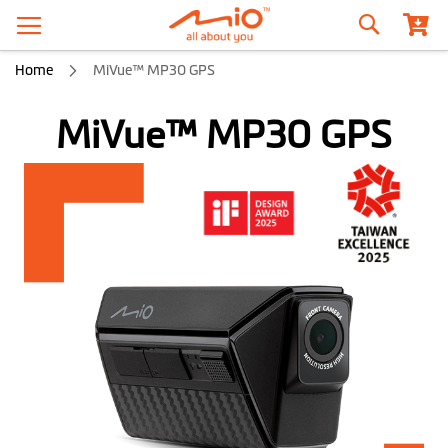
Recherche
Home
MiVue™ MP30 GPS
MiVue™ MP30 GPS
Skip
to
the
end
of
the
images
gallery