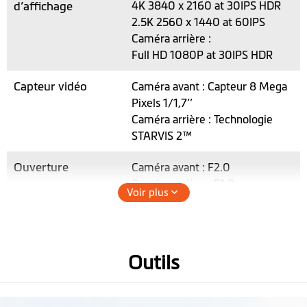
d’affichage
4K 3840 x 2160 at 30IPS HDR
2.5K 2560 x 1440 at 60IPS
Caméra arrière :
Full HD 1080P at 30IPS HDR
Capteur vidéo
Caméra avant : Capteur 8 Mega
Pixels 1/1,7’’
Caméra arrière : Technologie
STARVIS 2™
Ouverture
Caméra avant : F2.0
Caméra arrière : F1.8
Voir plus
Format
SuperMP4 (H.265)
d’enregistrement
*Pour la lecture de vidéo H.265,
veuillez utiliser un appareil et
Outils
lecteur vidéo qui prend en
charge la compression vidéo en
4K.