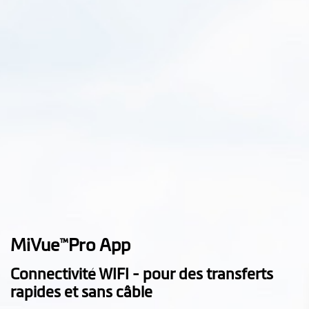
Angle de vue de
Caméra avant & Caméra arrière :
l'objectif (Grand
140⁰
angle)
Enregistrement
audio
Matériel
WIFI
GPS
MiVue
Pro App
™
Accéléromètre 3
axes
Connectivité WIFI - pour des transferts
rapides et sans câble
Mémoire
(carte microSD