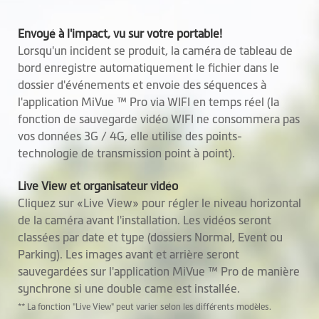
recommandée : U3, V30 ou
supérieure, jusqu’à 256 Go)
Envoyé à l'impact, vu sur votre portable!
Lorsqu'un incident se produit, la caméra de tableau de
Température de
–10° à +60° C
bord enregistre automatiquement le fichier dans le
fonctionnement
dossier d'événements et envoie des séquences à
l'application MiVue ™ Pro via WIFI en temps réel (la
Hauteur (mm)
Caméra avant : 102,5
fonction de sauvegarde vidéo WIFI ne consommera pas
Caméra arrière : 62
vos données 3G / 4G, elle utilise des points-
technologie de transmission point à point).
Largeur (mm)
Caméra avant : 61,75
Caméra arrière : 31,42
Live View et organisateur vidéo
Cliquez sur «Live View» pour régler le niveau horizontal
Profondeur (mm)
Caméra avant : 40,25
de la caméra avant l'installation. Les vidéos seront
Caméra arrière : 30,6
classées par date et type (dossiers Normal, Event ou
Parking). Les images avant et arrière seront
Poids (g)
Caméra avant : 130 g
sauvegardées sur l'application MiVue ™ Pro de manière
Caméra arrière : 28,6 g
synchrone si une double came est installée.
Micro
** La fonction "Live View" peut varier selon les différents modèles.