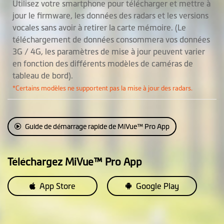
Utilisez votre smartphone pour télécharger et mettre à
Rappel régulateur
jour le firmware, les données des radars et les versions
de vitesse
vocales sans avoir à retirer la carte mémoire. (Le
téléchargement de données consommera vos données
Mode d'affichage
3G / 4G, les paramètres de mise à jour peuvent varier
tête haute
en fonction des différents modèles de caméras de
tableau de bord).
Mode Parking
Mode Parking 2 en 1 (*Nécessite
*Certains modèles ne supportent pas la mise à jour des radars.
une SmartBox IV, disponible
séparément.)
• Mode parking passif : détection
Guide de démarrage rapide de MiVue™ Pro App
d’impact uniquement
• Mode de stationnement
intelligent : détection de
Téléchargez MiVue™ Pro App
mouvement et d’impact
App Store
Google Play
Enregistrement
d’événement