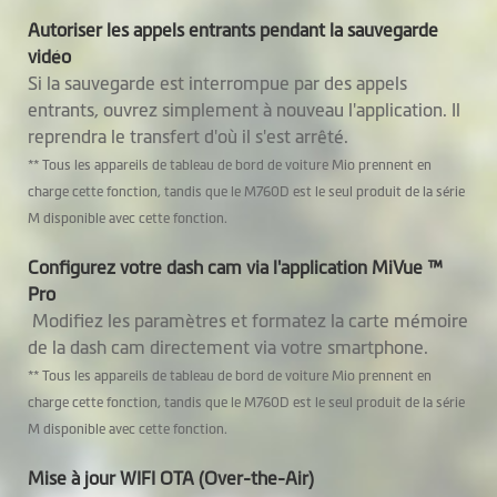
Autoriser les appels entrants pendant la sauvegarde
Haut-parleur
vidéo
Si la sauvegarde est interrompue par des appels
Caméra arrière
MiVue™ E40
entrants, ouvrez simplement à nouveau l'application. Il
Kit matériel Mio
reprendra le transfert d'où il s'est arrêté.
Optionnel
SmartBox
** Tous les appareils de tableau de bord de voiture Mio prennent en
charge cette fonction, tandis que le M760D est le seul produit de la série
SuperCap intégré
M disponible avec cette fonction.
Configurez votre dash cam via l'application MiVue ™
Logiciel
Pro
Modifiez les paramètres et formatez la carte mémoire
Sauvegarde vidéo
de la dash cam directement via votre smartphone.
** Tous les appareils de tableau de bord de voiture Mio prennent en
Commandes
charge cette fonction, tandis que le M760D est le seul produit de la série
vocales
M disponible avec cette fonction.
Suivi GPS
Mise à jour WIFI OTA (Over-the-Air)