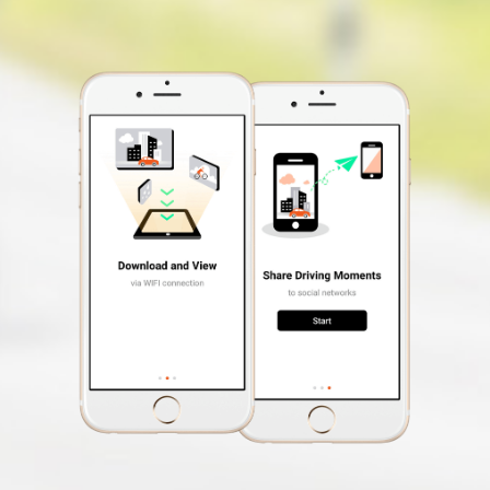
Réglage EV
Étiquette de vidéo
personnalisée
Mode Photo
(La possibilité de prendre des
photos tout en enregistrant une
vidéo)
Mise sous tension
automatique
Application pour
MiVue™ Pro
smartphone
Mise à jour OTA