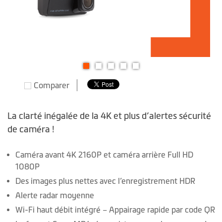
Skip
Comparer
to
the
beginning
La clarté inégalée de la 4K et plus d’alertes sécurité
of
de caméra !
the
images
Caméra avant 4K 2160P et caméra arrière Full HD
gallery
1080P
Des images plus nettes avec l’enregistrement HDR
Alerte radar moyenne
Wi-Fi haut débit intégré – Appairage rapide par code QR