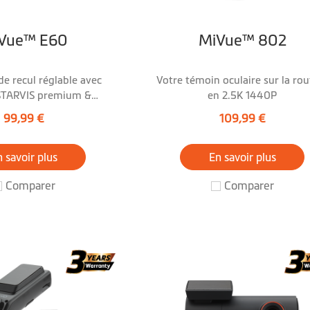
Vue™ E60
MiVue™ 802
e recul réglable avec
Votre témoin oculaire sur la rou
STARVIS premium &
en 2.5K 1440P
2,5K/HDR
99,99 €
109,99 €
 savoir plus
En savoir plus
Comparer
Comparer