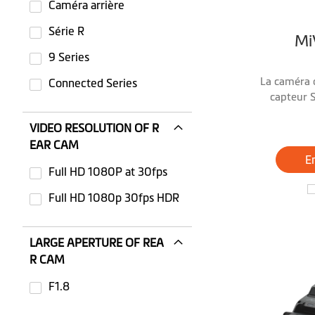
Caméra arrière
Série R
Mi
9 Series
La caméra d
Connected Series
capteur 
VIDEO RESOLUTION OF R
EAR CAM
En
Full HD 1080P at 30fps
Not selected: Full HD 1080P at 30fps
Full HD 1080p 30fps HDR
Not selected: Full HD 1080p 30fps HDR
LARGE APERTURE OF REA
R CAM
F1.8
Not selected: F1.8