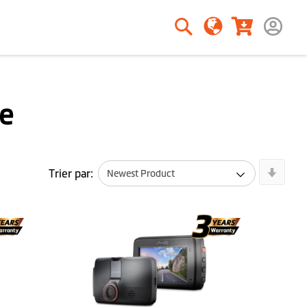
Rechercher
Rechercher
e
Newe
Trier par:
First