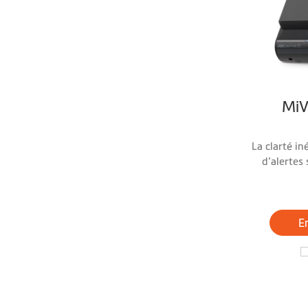
Mi
La clarté in
d’alertes
En