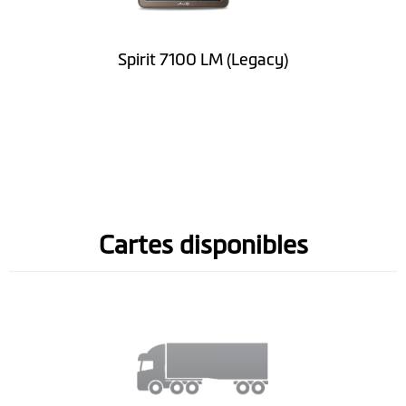
cartes à vie
Informations sur
Spirit 7100 LM (Legacy)
les limitations de
vitesse
Noms de rue parlés
(TTS)
Guidage sur voie
Cartes disponibles
IQ Routes™
Vue des
intersections en 3D
LearnMe Pro™
Mode Piéton