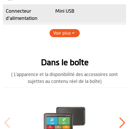
Connecteur
Mini USB
d'alimentation
Hauteur (mm)
86
Voir plus
Largeur (mm)
134.5
Profondeur (mm)
12.7
Dans le boîte
Poids (g)
158
( L’apparence et la disponibilité des accessoires sont
sujettes au contenu réel de la boîte)
Affichage en
couleur
Logiciel
Mises à jour des