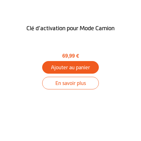
Planificateur de
déplacement
Clé d’activation pour Mode Camion
Près de moi
Trouver ma voiture
69,99 €
Guidage dans les
Ajouter au panier
tunnels
En savoir plus
Mode Camion
optionnel
Bureau
Télécharger MioMore