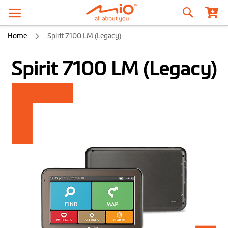
Recherche
Home
Spirit 7100 LM (Legacy)
Spirit 7100 LM (Legacy)
Skip
to
the
end
of
the
images
gallery