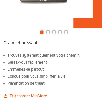
Skip
Grand et puissant
to
the
beginning
Trouvez systématiquement votre chemin
of
Garez-vous facilement
the
Emmenez-le partout
images
Conçue pour vous simplifier la vie
gallery
Planification de trajet
Télécharger MioMore