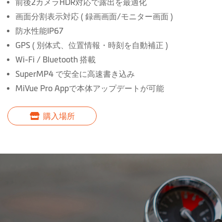
前後2カメラHDR対応で露出を最適化
移
画面分割表示対応 ( 録画画面/モニター画面 )
動
防水性能IP67
す
GPS ( 別体式、位置情報・時刻を自動補正 )
る
Wi-Fi / Bluetooth 搭載
SuperMP4 で安全に高速書き込み
MiVue Pro Appで本体アップデートが可能
購入場所