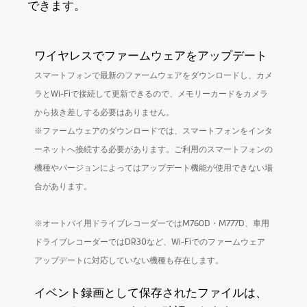
スピーカー
できます。
リアカメラ
ワイヤレスでファームウェアをアップデート
Support TPMS
スマートフォンで最新のファームウェアをダウンロードし、カメ
ラとWi-Fiで接続して更新できるので、メモリーカードをカメラ
防水性能
IP67
から抜き差しする必要はありません。
スーパーキャパシ
※ファームウェアのダウンロードでは、スマートフォンをインタ
ター
ーネットへ接続する必要があります。ご利用のスマートフォンの
機種やバージョンによってはアップデート機能が使用できない場
合があります。
ソフトウェア
※
オートバイ用ドライブレコーダーではM760D・M777D、車用
ビデオのバックア
MiVue Proアプリを使って手動で
ップ
ドライブレコーダーではDR30など、Wi-Fiでのファームウェア
スマートフォンへバックアップ
可能。
アップデートに対応していない機種も存在します。
GPS追跡
イベント録画として保存されたファイルは、