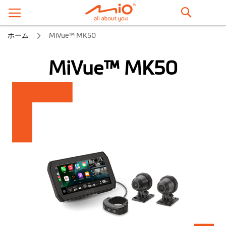
検
ホーム
MiVue™ MK50
索
MiVue™ MK50
イ
メ
ー
ジ
ギ
ャ
ラ
リ
ー
の
最
後