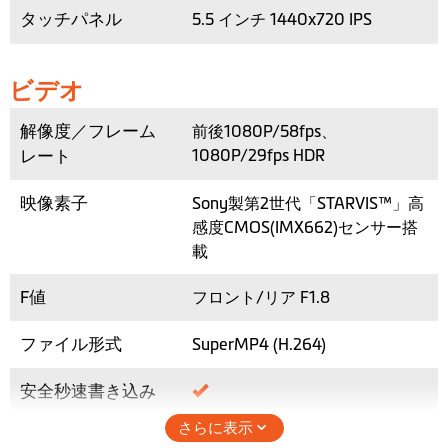
タッチパネル
5.5 インチ 1440x720 IPS
ビデオ
解像度／フレーム
前後1080P/58fps、
レート
1080P/29fps HDR
映像素子
Sony製第2世代「STARVIS™」高
感度CMOS(IMX662)センサー搭
載
F値
フロント/リア F1.8
ファイル形式
SuperMP4 (H.264)
安全秒速書き込み
さらに表示
視野角
136°（水平115°垂直61°）