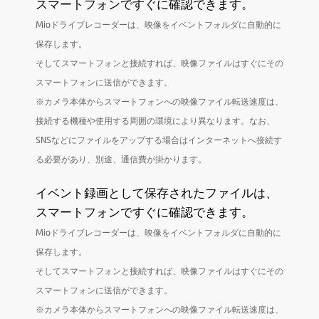
スマートフォンですぐに確認できます。
駐車監視
Mioドライブレコーダーは、映像をイベントフォルダに自動的に
保存します。
常時監視駐車モー
そしてスマートフォンと接続すれば、映像ファイルはすぐにその
ド
スマートフォンに送信ができます。
省電駐車モード
※カメラ本体からスマートフォンへの映像ファイル転送速度は、
接続する機種や使用する周囲の環境により異なります。なお、
イベント録画
SNSなどにファイルをアップする場合はインターネットへ接続す
る必要があり、別途、通信費が掛かります。
EV調整
イベント録画として保存されたファイルは、
写真モード
スマートフォンですぐに確認できます。
Mioドライブレコーダーは、映像をイベントフォルダに自動的に
自動電源オン
保存します。
スマホアプリ
MiVue™ Pro App
そしてスマートフォンと接続すれば、映像ファイルはすぐにその
スマートフォンに送信ができます。
ファームウェアア
※カメラ本体からスマートフォンへの映像ファイル転送速度は、