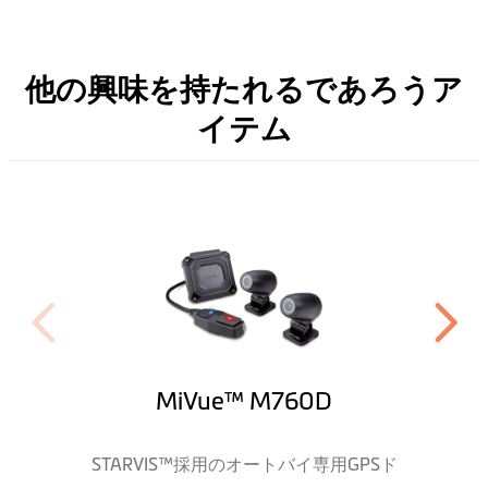
ハードウェア
他の興味を持たれるであろうア
WIFI
（高速5G）
イテム
Bluetooth®
GPS
(ユニット式)
G-sensor
(X,Y, Z 3軸)
記録メディア
microSD 32GB-256GB
(U3/C10/V30以上)
動作温度範囲
-10℃～60℃
MiVue™ M760D
高さ (mm)
本体：150.2 mm
STARVIS™採用のオートバイ専用GPSド
カメラ : 直径 30 mm