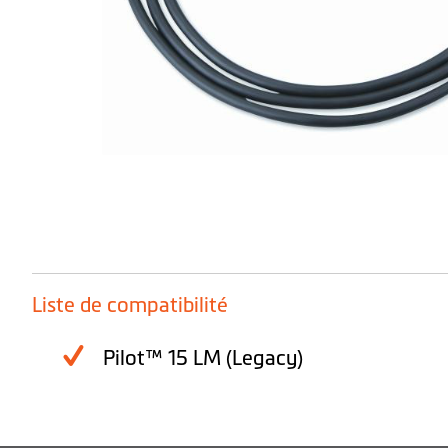
Skip
to
the
Liste de compatibilité
beginning
of
Pilot™ 15 LM (Legacy)
the
images
gallery