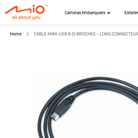
Caméras embarquées
Extérie
Home
CABLE MINI-USB B (5 BROCHES – LONG CONNECTEUR
Skip
to
the
end
of
the
images
gallery