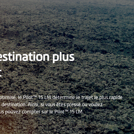
estination plus
t
optimisé, le Pilot™ 15 LM détermine le trajet le plus rapide
e destination. Ainsi, si vous êtes pressé ou voulez
us pouvez compter sur le Pilot™ 15 LM.