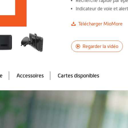
Recherche rapide par épe
Indicateur de voie et aler
Télécharger MioMore
Regarder la vidéo
te
Accessoires
Cartes disponibles