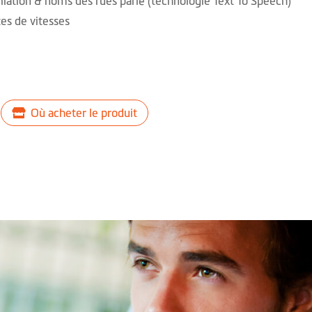
llation & noms des rues parlé (technologie Text To Speech)
tes de vitesses
Où acheter le produit