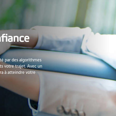
nfiance
té par des algorithmes
s votre trajet. Avec un
era à atteindre votre