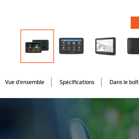
Skip
to
the
Vue d’ensemble
Spécifications
Dans le boî
beginning
of
the
images
gallery