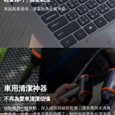
有如風暴過境，清潔效率全面升級
車用清潔神器
不再為愛車清潔煩惱
強勁風力一鍵啟動，深入縫隙與細節死角，讓灰塵與水滴無
所遁形。洗車、清車不再耗時費工，輕鬆恢復愛車的潔淨與