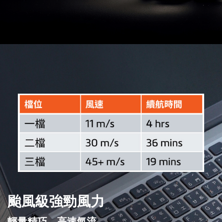
颱風級強勁風力
輕量精巧，高速氣流