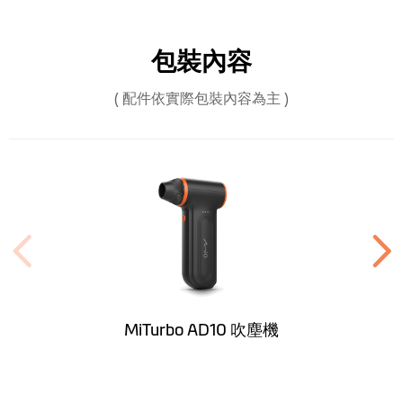
續航時間
● 一檔：4 hrs
● 二檔：36 mins
● 三檔：19 mins
包裝內容
風噪
＜90dB
( 配件依實際包裝內容為主 )
充電時間
3.5 hrs
智慧保護
限流15A，NTC 150度高溫保護，
待機3分鐘無操作自動關機
其他
一年保固
MiTurbo AD10 吹塵機