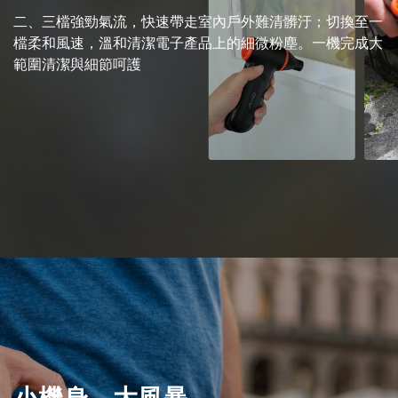
二、三檔強勁氣流，快速帶走室內戶外難清髒汙；切換至一
檔柔和風速，溫和清潔電子產品上的細微粉塵。一機完成大
範圍清潔與細節呵護
小機身，大風暴