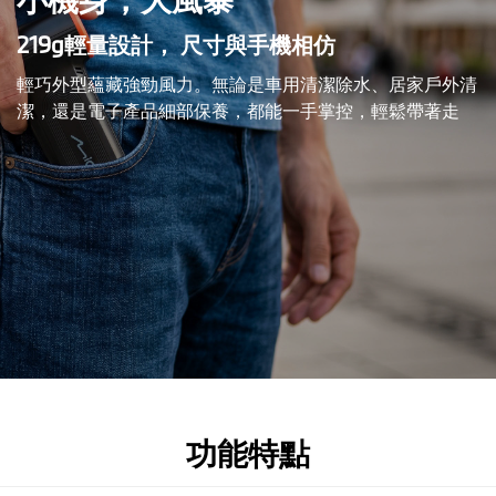
219g輕量設計， 尺寸與手機相仿
輕巧外型蘊藏強勁風力。無論是車用清潔除水、居家戶外清
潔，還是電子產品細部保養，都能一手掌控，輕鬆帶著走
功能特點