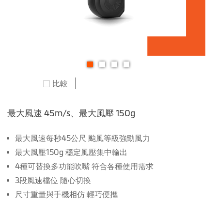
跳
比較
轉
到
圖
最大風速 45m/s、最大風壓 150g
像
庫
最大風速每秒45公尺 颱風等級強勁風力
的
最大風壓150g 穩定風壓集中輸出
開
4種可替換多功能吹嘴 符合各種使用需求
頭
3段風速檔位 隨心切換
尺寸重量與手機相仿 輕巧便攜