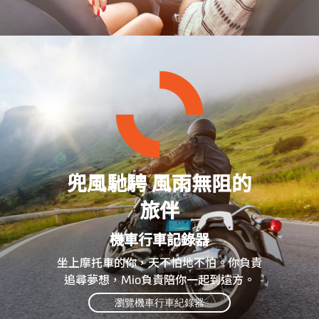
兜風馳騁 風雨無阻的
旅伴
機車行車記錄器
坐上摩托車的你，天不怕地不怕。你負責
追尋夢想，Mio負責陪你一起到遠方。
瀏覽機車行車紀錄器