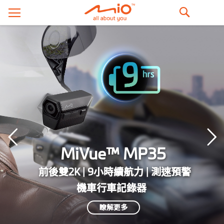
搜
尋
MiVue™ MP35
前後雙2K | 9小時續航力 | 測速預警
機車行車記錄器
瞭解更多