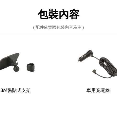
● micro SD卡槽 (建議Class 10以上，
包裝內容
用。)
● 使用雙鏡頭錄影時，記憶卡必須至少16GB以上(C
( 配件依實際包裝內容為主 )
→ 記憶卡使用請務必點閱注意事項說明
mini USB, 5V/2A
240mAh
主機：49 mm
後鏡頭：46 mm
主機：90.2 mm
3M黏貼式支架
車用充電線
後鏡頭：42 mm
主機：35.2 mm
後鏡頭：32 mm