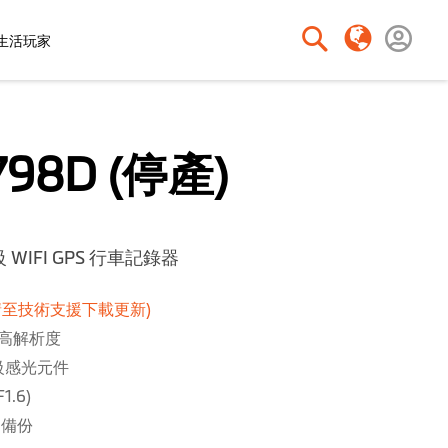
o生活玩家
搜
搜
尋
尋
798D (停產)
 WIFI GPS 行車記錄器
請至技術支援下載更新)
 超高解析度
光級感光元件
1.6)
動備份