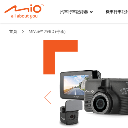
汽車行車記錄器
機車行車記
首頁
MiVue™ 798D (停產)
跳
到
結
尾
的
圖
片
庫