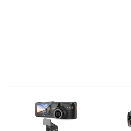
重量 (gr)
麥克風
喇叭
支援後鏡頭
支援胎壓偵測
支援電力線
軟體
GPS軌跡記錄
固定測速照相提醒