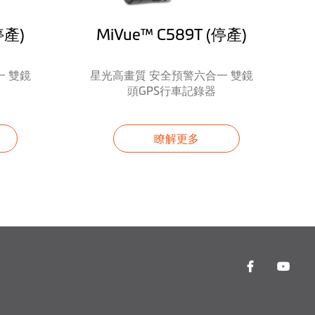
停產)
MiVue™ C589T (停產)
 雙鏡
星光高畫質 安全預警六合一 雙鏡
頭GPS行車記錄器
瞭解更多
方向之相機)