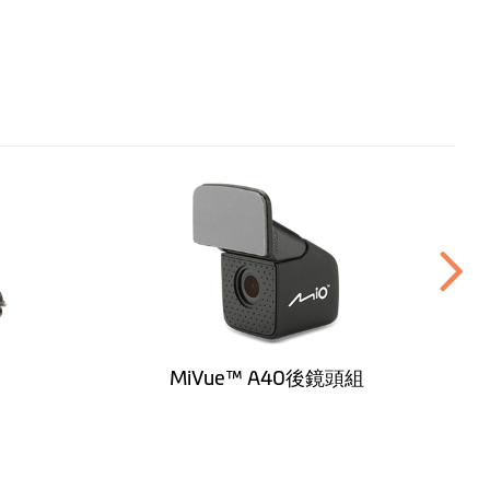
最大支援128G，使用前需將記憶卡放入機器內格式化才能使
lass10以上)
MiVue™ A40後鏡頭組