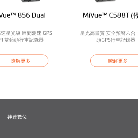
Vue™ 856 Dual
MiVue™ C588T (
 高速星光級 區間測速 GPS
星光高畫質 安全預警六合一
(非雷達測速照相)
IFI 雙鏡頭行車記錄器
頭GPS行車記錄器
瞭解更多
瞭解更多
(可轉向測速相機為政府公告可轉向或非特定
(車速需大於60km/h)
神達數位