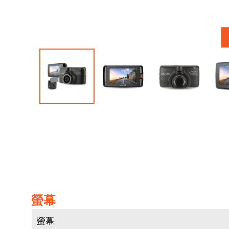
跳
轉
到
圖
像
庫
的
開
螢幕
頭
螢幕