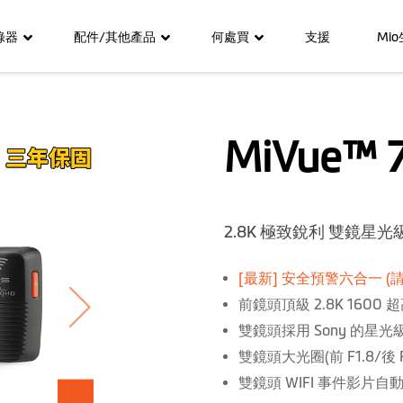
錄器
配件/其他產品
何處買
支援
Mi
MiVue™ 
2.8K 極致銳利 雙鏡星光級
[最新] 安全預警六合一
(
前鏡頭頂級 2.8K 1600
雙鏡頭採用 Sony 的星
雙鏡頭大光圈(前 F1.8/後 F
雙鏡頭 WIFI 事件影片自