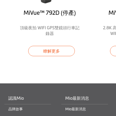
動態區間測速照相提醒
MiVue™ 792D (停產)
Mi
科技執法預警
頂級夜拍 WIFI GPS雙鏡頭行車記
2.8K
移動測速定點預警
錄器
W
高架固定測速預警
瞭解更多
可轉向固定測速預警
自訂測速照相
前車起步提醒
車道偏移提醒
認識Mio
Mio最新消息
前車碰撞提醒
品牌故事
Mio最新消息