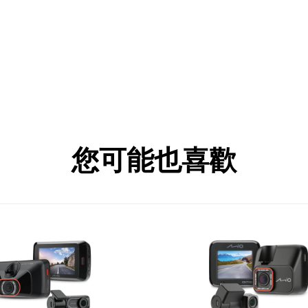
主機：109 g
後鏡頭：48.5 g
(標配A40，MiVue™ A系列後鏡頭皆可支援)
您可能也喜歡
(需選購原廠MiTIRE T25KIT)
(需選購原廠套件)
(可更新)；雙模式(一般預警 與 專利動態預警