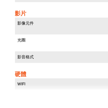
影片
影像元件
光圈
影音格式
硬體
WIFI
內建GPS
G-sensor碰撞感測器