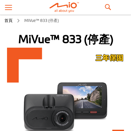
搜
首頁
MiVue™ 833 (停產)
尋
MiVue™ 833 (停產)
跳
到
結
尾
的
圖
片
庫