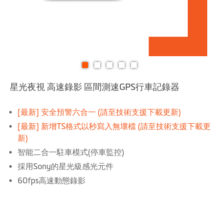
跳
星光夜視 高速錄影 區間測速GPS行車記錄器
轉
到
圖
[最新] 安全預警六合一
(請至技術支援下載更新)
像
[最新] 新增TS格式以秒寫入無壞檔
(請至技術支援下載更
庫
新)
的
智能二合一駐車模式(停車監控)
開
採用Sony的星光級感光元件
頭
60fps高速動態錄影