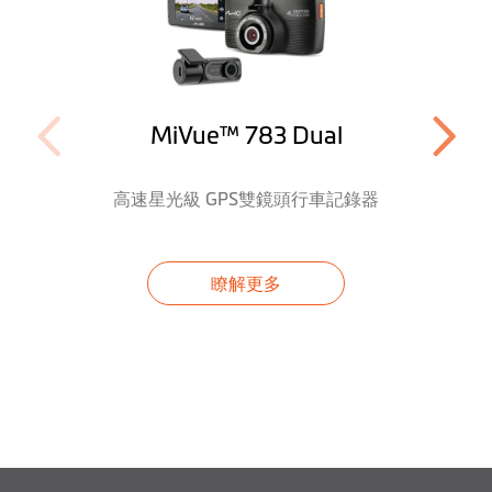
軟體
GPS軌跡記錄
固定測速照相提醒
(可更新)；雙模式(一般預警
MiVue™ 783 Dual
與 專利動態預警)
動態區間測速照相
高速星光級 GPS雙鏡頭行車記錄器
提醒
科技執法預警
瞭解更多
移動測速定點預警
(非雷達測速照相)
高架固定測速預警
可轉向固定測速預
(可轉向測速相機為政府公告
警
可轉向或非特定方向之相機)