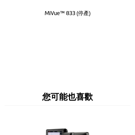
高度 (mm)
78.5 mm
MiVue™ 833 (停產)
寬度 (mm)
56 mm
厚度 (mm)
34 mm
重量 (gr)
105g
麥克風
喇叭
支援後鏡頭
(MiVue™ A系列後鏡頭皆可
支援)
您可能也喜歡
支援電力線
(需選購原廠套件)
內建金電容